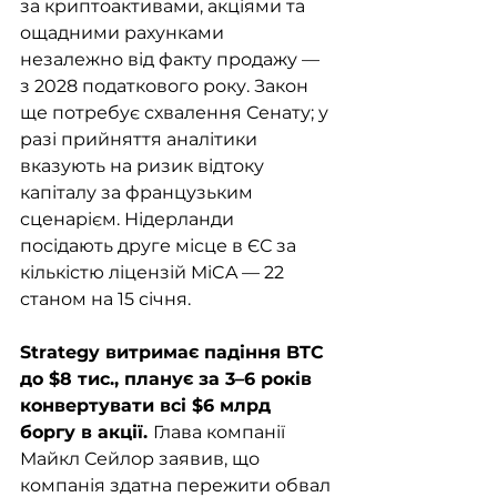
за криптоактивами, акціями та 
ощадними рахунками 
незалежно від факту продажу — 
з 2028 податкового року. Закон 
ще потребує схвалення Сенату; у 
разі прийняття аналітики 
вказують на ризик відтоку 
капіталу за французьким 
сценарієм. Нідерланди 
посідають друге місце в ЄС за 
кількістю ліцензій MiCA — 22 
станом на 15 січня.
Strategy витримає падіння BTC 
до $8 тис., планує за 3–6 років 
конвертувати всі $6 млрд 
боргу в акції. 
Глава компанії 
Майкл Сейлор заявив, що 
компанія здатна пережити обвал 