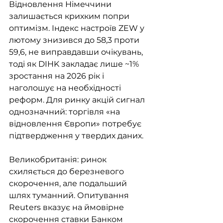
Відновлення Німеччини 
залишається крихким попри 
оптимізм. Індекс настроїв ZEW у 
лютому знизився до 58,3 проти 
59,6, не виправдавши очікувань, 
тоді як DIHK закладає лише ~1% 
зростання на 2026 рік і 
наголошує на необхідності 
реформ. Для ринку акцій сигнал 
однозначний: торгівля «на 
відновлення Європи» потребує 
підтвердження у твердих даних.
Великобританія: ринок 
схиляється до березневого 
скорочення, але подальший 
шлях туманний. Опитування 
Reuters вказує на ймовірне 
скорочення ставки Банком 