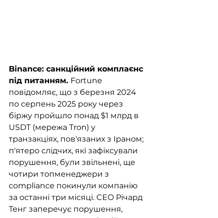
Binance: санкційний комплаєнс 
під питанням. 
Fortune 
повідомляє, що з березня 2024 
по серпень 2025 року через 
біржу пройшло понад $1 млрд в 
USDT (мережа Tron) у 
транзакціях, пов'язаних з Іраном; 
п'ятеро слідчих, які зафіксували 
порушення, були звільнені, ще 
чотири топменеджери з 
compliance покинули компанію 
за останні три місяці. CEO Річард 
Тенг заперечує порушення, 