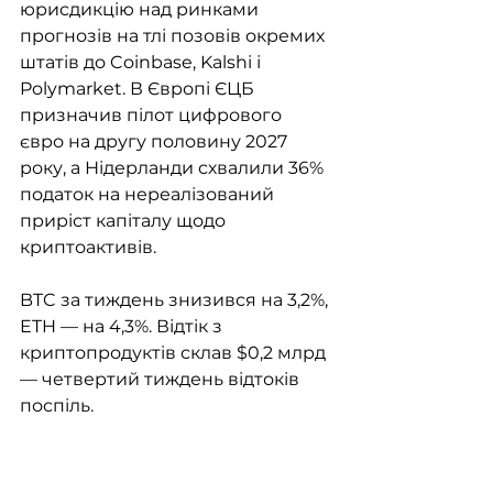
юрисдикцію над ринками 
прогнозів на тлі позовів окремих 
штатів до Coinbase, Kalshi і 
Polymarket. В Європі ЄЦБ 
призначив пілот цифрового 
євро на другу половину 2027 
року, а Нідерланди схвалили 36% 
податок на нереалізований 
приріст капіталу щодо 
криптоактивів.
BTC за тиждень знизився на 3,2%, 
ETH — на 4,3%. Відтік з 
криптопродуктів склав $0,2 млрд 
— четвертий тиждень відтоків 
поспіль.