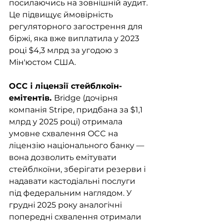
посилаючись на зовнішній аудит. 
Це підвищує ймовірність 
регуляторного загострення для 
біржі, яка вже виплатила у 2023 
році $4,3 млрд за угодою з 
Мін'юстом США.
OCC і ліцензії стейблкоїн-
емітентів. 
Bridge (дочірня 
компанія Stripe, придбана за $1,1 
млрд у 2025 році) отримала 
умовне схвалення OCC на 
ліцензію національного банку — 
вона дозволить емітувати 
стейблкоїни, зберігати резерви і 
надавати кастодіальні послуги 
під федеральним наглядом. У 
грудні 2025 року аналогічні 
попередні схвалення отримали 