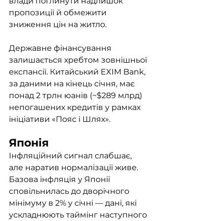
влади поглинути надлишок 
пропозиції й обмежити 
зниження цін на житло. 
Державне фінансування 
залишається хребтом зовнішньої 
експансії. Китайський EXIM Bank, 
за даними на кінець січня, має 
понад 2 трлн юанів (~$289 млрд) 
непогашених кредитів у рамках 
ініціативи «Пояс і Шлях».
Японія
Інфляційний сигнал слабшає, 
але наратив нормалізації живе. 
Базова інфляція у Японії 
сповільнилась до дворічного 
мінімуму в 2% у січні — дані, які 
ускладнюють таймінг наступного 