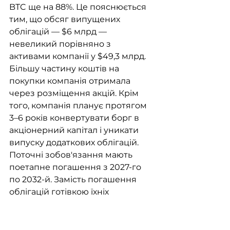
BTC ще на 88%. Це пояснюється 
тим, що обсяг випущених 
облігацій — $6 млрд — 
невеликий порівняно з 
активами компанії у $49,3 млрд. 
Більшу частину коштів на 
покупки компанія отримала 
через розміщення акцій. Крім 
того, компанія планує протягом 
3–6 років конвертувати борг в 
акціонерний капітал і уникати 
випуску додаткових облігацій. 
Поточні зобов'язання мають 
поетапне погашення з 2027-го 
по 2032-й. Замість погашення 
облігацій готівкою їхніх 
власників планують зробити 
акціонерами Strategy. Strategy 
володіє 714,6 тис. BTC ($49 млрд) 