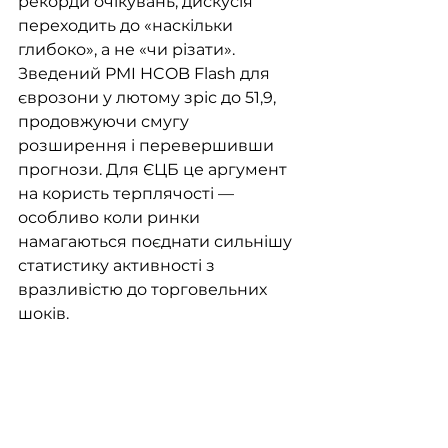
рекорди очікувань, дискусія 
переходить до «наскільки 
глибоко», а не «чи різати». 
Зведений PMI HCOB Flash для 
єврозони у лютому зріс до 51,9, 
продовжуючи смугу 
розширення і перевершивши 
прогнози. Для ЄЦБ це аргумент 
на користь терплячості — 
особливо коли ринки 
намагаються поєднати сильнішу 
статистику активності з 
вразливістю до торговельних 
шоків.