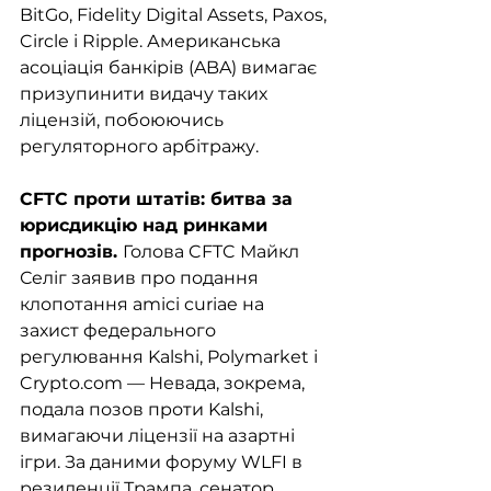
BitGo, Fidelity Digital Assets, Paxos, 
Circle і Ripple. Американська 
асоціація банкірів (ABA) вимагає 
призупинити видачу таких 
ліцензій, побоюючись 
регуляторного арбітражу.
CFTC проти штатів: битва за 
юрисдикцію над ринками 
прогнозів. 
Голова CFTC Майкл 
Селіг заявив про подання 
клопотання amici curiae на 
захист федерального 
регулювання Kalshi, Polymarket і 
Crypto.com — Невада, зокрема, 
подала позов проти Kalshi, 
вимагаючи ліцензії на азартні 
ігри. За даними форуму WLFI в 
резиденції Трампа, сенатор 