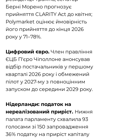
Берні Морено прогнозує 
прийняття CLARITY Act до квітня; 
Polymarket оцінює ймовірність 
його прийняття до кінця 2026 
року у 71–78%.
Цифровий євро.
 Член правління 
ЄЦБ П'єро Чіполлоне анонсував 
відбір постачальників у першому 
кварталі 2026 року і обмежений 
пілот у 2027-му з повноцінним 
запуском до середини 2029 року.
Нідерланди: податок на 
нереалізований приріст. 
Нижня 
палата парламенту схвалила 93 
голосами зі 150 запровадження 
36% податку на приріст капіталу 