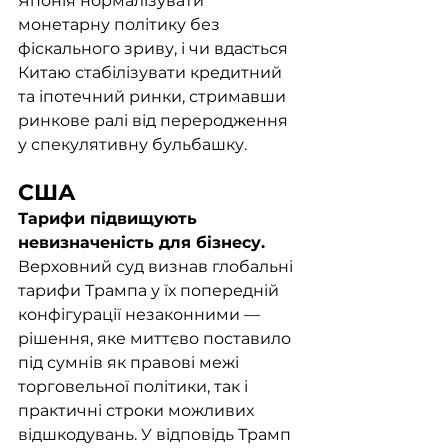
Японія нормалізувати 
монетарну політику без 
фіскального зриву, і чи вдасться 
Китаю стабілізувати кредитний 
та іпотечний ринки, стримавши 
ринкове ралі від переродження 
у спекулятивну бульбашку.
США
Тарифи підвищують 
невизначеність для бізнесу.
Верховний суд визнав глобальні 
тарифи Трампа у їх попередній 
конфігурації незаконними — 
рішення, яке миттєво поставило 
під сумнів як правові межі 
торговельної політики, так і 
практичні строки можливих 
відшкодувань. У відповідь Трамп 