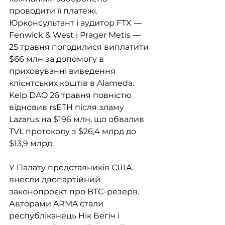
проводити її платежі. 
Юрконсультант і аудитор FTX — 
Fenwick & West і Prager Metis — 
25 травня погодилися виплатити 
$66 млн за допомогу в 
приховуванні виведення 
клієнтських коштів в Alameda. 
Kelp DAO 26 травня повністю 
відновив rsETH після зламу 
Lazarus на $196 млн, що обвалив 
TVL протоколу з $26,4 млрд до 
$13,9 млрд.
У Палату представників США 
внесли двопартійний 
законопроєкт про BTC-резерв. 
Авторами ARMA стали 
республіканець Нік Бегіч і 