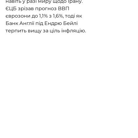
навіть у разі миру щодо Ірану. 
ЄЦБ зрізав прогноз ВВП 
єврозони до 1,1% з 1,6%, тоді як 
Банк Англії під Ендрю Бейлі 
терпить вищу за ціль інфляцію.