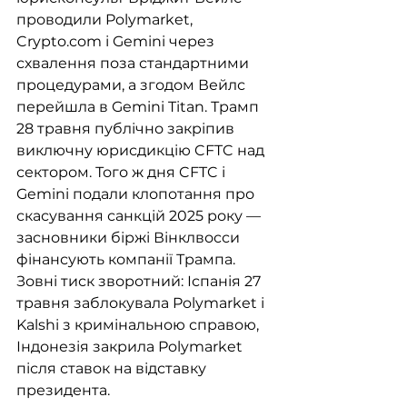
проводили Polymarket, 
Crypto.com і Gemini через 
схвалення поза стандартними 
процедурами, а згодом Вейлс 
перейшла в Gemini Titan. Трамп 
28 травня публічно закріпив 
виключну юрисдикцію CFTC над 
сектором. Того ж дня CFTC і 
Gemini подали клопотання про 
скасування санкцій 2025 року — 
засновники біржі Вінклвосси 
фінансують компанії Трампа. 
Зовні тиск зворотний: Іспанія 27 
травня заблокувала Polymarket і 
Kalshi з кримінальною справою, 
Індонезія закрила Polymarket 
після ставок на відставку 
президента.