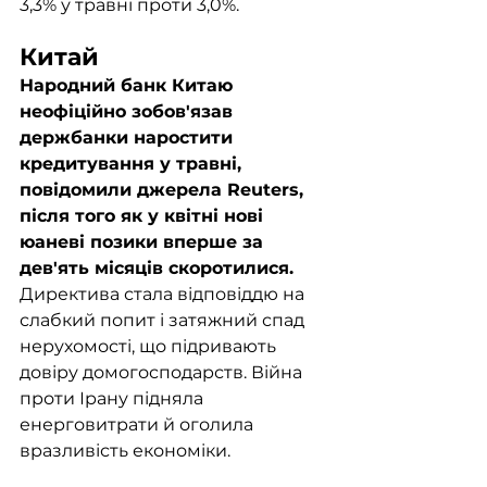
3,3% у травні проти 3,0%.
Китай
Народний банк Китаю 
неофіційно зобов'язав 
держбанки наростити 
кредитування у травні, 
повідомили джерела Reuters, 
після того як у квітні нові 
юаневі позики вперше за 
дев'ять місяців скоротилися. 
Директива стала відповіддю на 
слабкий попит і затяжний спад 
нерухомості, що підривають 
довіру домогосподарств. Війна 
проти Ірану підняла 
енерговитрати й оголила 
вразливість економіки.