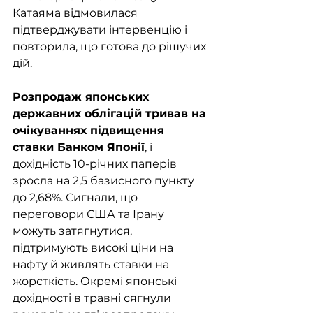
Катаяма відмовилася 
підтверджувати інтервенцію і 
повторила, що готова до рішучих 
дій.
Розпродаж японських 
державних облігацій тривав на 
очікуваннях підвищення 
ставки Банком Японії
, і 
дохідність 10-річних паперів 
зросла на 2,5 базисного пункту 
до 2,68%. Сигнали, що 
переговори США та Ірану 
можуть затягнутися, 
підтримують високі ціни на 
нафту й живлять ставки на 
жорсткість. Окремі японські 
дохідності в травні сягнули 