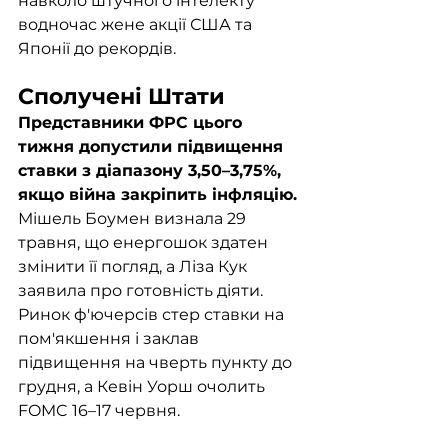
навколо штучного інтелекту 
водночас жене акції США та 
Японії до рекордів.
Сполучені Штати
Представники ФРС цього 
тижня допустили підвищення 
ставки з діапазону 3,50–3,75%, 
якщо війна закріпить інфляцію.
Мішель Боумен визнала 29 
травня, що енергошок здатен 
змінити її погляд, а Ліза Кук 
заявила про готовність діяти. 
Ринок ф'ючерсів стер ставки на 
пом'якшення і заклав 
підвищення на чверть пункту до 
грудня, а Кевін Уорш очолить 
FOMC 16–17 червня.