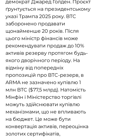
демократ Джаред Голден. Проєкт 
ґрунтується на президентському 
указі Трампа 2025 року. BTC 
заборонено продавати 
щонайменше 20 років. Після 
цього міністр фінансів може 
рекомендувати продаж до 10% 
активів резерву протягом будь-
якого дворічного періоду. На 
відміну від попередніх 
пропозицій про BTC-резерв, в 
ARMA не зазначено купівлю 1 
млн BTC ($77,5 млрд). Натомість 
Мінфін і Міністерство торгівлі 
можуть здійснювати купівлю 
механізмами, що не впливають 
на бюджет. Це може бути 
конвертація активів, переоцінка 
золотих сертифікатів, 