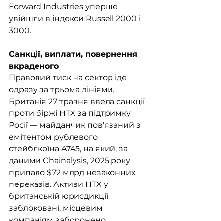
Forward Industries уперше 
увійшли в індекси Russell 2000 і 
3000.
Санкції, виплати, повернення 
вкраденого
Правовий тиск на сектор іде 
одразу за трьома лініями. 
Британія 27 травня ввела санкції 
проти біржі HTX за підтримку 
Росії — майданчик пов'язаний з 
емітентом рублевого 
стейблкоїна A7A5, на який, за 
даними Chainalysis, 2025 року 
припало $72 млрд незаконних 
переказів. Активи HTX у 
британській юрисдикції 
заблоковані, місцевим 
компаніям заборонено 