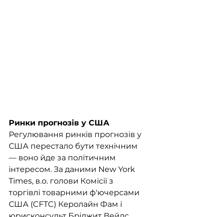
Ринки прогнозів у США
Регулювання ринків прогнозів у 
США перестало бути технічним 
— воно йде за політичним 
інтересом. За даними New York 
Times, в.о. голови Комісії з 
торгівлі товарними ф'ючерсами 
США (CFTC) Керолайн Фам і 
юрисконсульт Бріджит Вейлс 