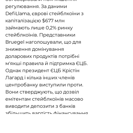
регулювання. За даними 
DefiLlama, єврові стейблкоїни з 
капіталізацією $677 млн 
займають лише 0,2% ринку 
стейблкоїнів. Представники 
Bruegel наголошували, що для 
зниження домінування 
доларових продуктів потрібні 
м'якші правила й підтримка ЄЦБ. 
Однак президент ЄЦБ Крістін 
Лагард і кілька інших членів 
центробанку виступили проти. 
Вони стверджують, що дозвіл 
емітентам стейблкоїнів масово 
виводити депозити з банків 
збільшить вартість фінансування 
для кредиторів. Пропозиція 
також обмежить можливості 