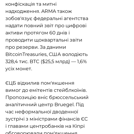
конфіскація та митні 
надходження. ARMA також 
зобов'язує федеральні агентства 
надати повний звіт про цифрові 
активи протягом 60 днів і 
проводити щоквартальні звіти 
про резерви. За даними 
BitcoinTreasuries, США володіють 
328,4 тис. BTC ($25,5 млрд) — 1,6% 
усіх монет.
ЄЦБ відхилив пом'якшення 
вимог до емітентів стейблкоїнів. 
Пропозицію вніс брюссельський 
аналітичний центр Bruegel. Під 
час неформальної дводенної 
зустрічі з міністрами фінансів ЄС 
і главами центробанків на Кіпрі 
обговорювали пом'якшення 