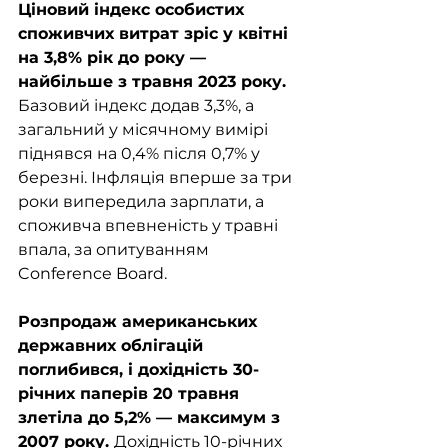
Ціновий індекс особистих 
споживчих витрат зріс у квітні 
на 3,8% рік до року — 
найбільше з травня 2023 року. 
Базовий індекс додав 3,3%, а 
загальний у місячному вимірі 
піднявся на 0,4% після 0,7% у 
березні. Інфляція вперше за три 
роки випередила зарплати, а 
споживча впевненість у травні 
впала, за опитуванням 
Conference Board.
Розпродаж американських 
державних облігацій 
поглибився, і дохідність 30-
річних паперів 20 травня 
злетіла до 5,2% — максимум з 
2007 року. 
Дохідність 10-річних 