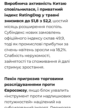
Виробнича активність Китаю 
сповільнилася, і приватний 
індекс RatingDog у травні 
знизився до 51,8 з 52,2
, шостий 
місяць розширення поспіль. 
Субіндекс нових замовлень 
офіційного індексу склав 49,9, 
тоді як промислові прибутки за 
січень–квітень зросли на 18,2%. 
Слабкість нерухомості, 
зайнятості та споживання й далі 
стримує зростання.
Пекін пригрозив торговими 
розслідуваннями проти 
Євросоюзу
, якщо блок ухвалить 
«інструмент проти надлишкових 
потужностей» націлений на 
субсидований імпорт. Держрада 