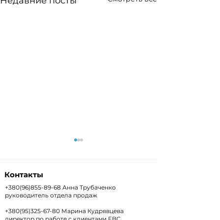
Недавние посты
Контакты
+380(96)855-89-68
Анна Трубаченко
руководитель отдела продаж
+380(95)325-67-80
Марина Кудрявцева
Weekly+FX #303 —
Weekly #302 
директор по работе с клиентами FBC