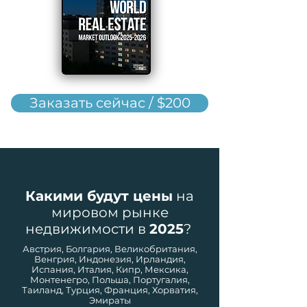
Заказать сейчас / $200
Какими будут цены
на
мировом рынке
недвижимости в
2025
?
Австрия, Болгария, Великобритания,
Венгрия, Индонезия, Ирландия,
Испания, Италия, Кипр, Мексика,
Монтенегро, Польша, Португалия,
Таиланд, Турция, Франция, Хорватия,
Эмираты