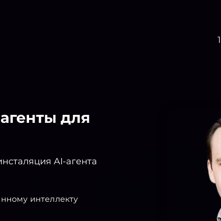
агенты для
инсталяция AI-агента
енному интеллекту