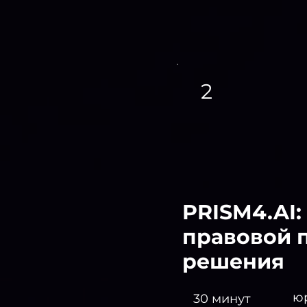
2
PRISM4.AI:
правовой п
решения
ю
30 минут