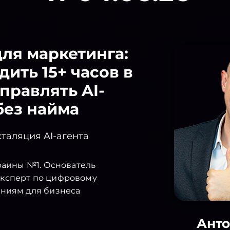
для маркетинга:
дить 15+ часов в
правлять AI-
без найма
таляция AI-агента
краины №1. Основатель
ксперт по цифровому
ениям для бизнеса
Ант