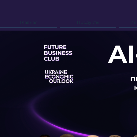
Главная
Продукты
Ис
A
​