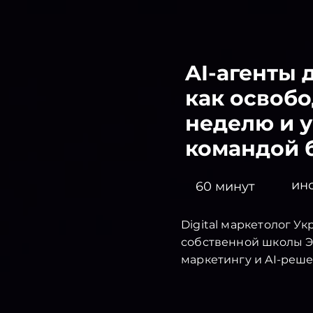
AI-агенты 
как освобо
неделю и у
командой 
инс
60 минут
Digital маркетолог У
собственной школы Э
маркетингу и AI-реш