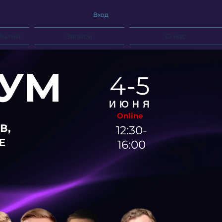
Вход
бытий
Записи
О нас
КУМ
4-5
ИЮНЯ
Online
В,
12:30-
Е
16:00