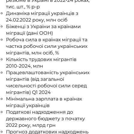
резюме в Україні в 2022-24 роках,
тис. шт., % р-р
Динаміка міграції українців з
24.02.2022
року, млн осіб
Біженці з України за країнами
міграції (дані ООН)
Робоча сила в країнах міграції та
частка робочої сили українських
мігрантів, млн осіб, %
Кількість трудових мігрантів
2010-2024
, млн
Працевлаштованість українських
мігрантів (від загальної
чисельності робочої сили серед
мігрантів) Q1 2024
Мінімальна зарплата в країнах
міграції українців
Податкові надходження до
державного бюджету з початку
2022 року, млрд грн
Прогноз додаткових надходжень