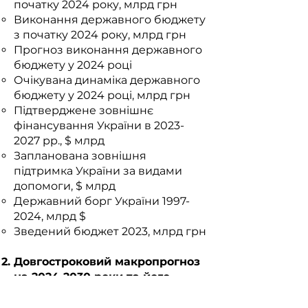
початку 2024 року, млрд грн
Виконання державного бюджету
з початку 2024 року, млрд грн
Прогноз виконання державного
бюджету у 2024 році
Очікувана динаміка державного
бюджету у 2024 році, млрд грн
Підтверджене зовнішнє
фінансування України в
2023-
2027
рр., $ млрд
Запланована зовнішня
підтримка України за видами
допомоги, $ млрд
Державний борг України
1997-
2024
, млрд $
Зведений бюджет 2023, млрд грн
Довгостроковий макропрогноз
на
2024-2030
роки та його
фактори впливу
:
Тренд $ ВВП України ($ млрд) та