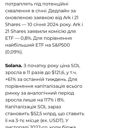
потраплять під потенційні 
схвалення в січні. Дедлайн за 
оновленою заявкою від Ark і 21 
Shares — 10 січня 2024 року. Ark і 
21 Shares заявили комісію для 
ETF — 0,8%. Для порівняння 
найбільший ETF на S&P500 
(0,09%).
Solana.
 З початку року ціна SOL 
зросла в 11 разів до $121,6, у т.ч. 
+61% за останній тиждень. Для 
порівняння капіталізація всього 
ринку за аналогічний період 
зросла лише на 117% і 8%. 
Капіталізація SOL зараз 
становить $52,5 млрд, що ставить 
її на 3-тє місце (ex. USDT). У 
листопаді 2022-го, коли біржа 