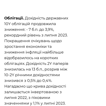
Облігації.
 Дохідність державних 
10Y облігацій продовжила 
зниження: - 7 б.п. до 3,9%, 
рекордний рівень з липня 2023. 
Покращення очікувань щодо 
зростання економіки та 
зниження інфляції найбільше 
відобразилось на коротких 
облігаціях. Дохідність 2Y паперів 
знизилась на 13 б.п., розрив між 
10-2Y річними дохідностями 
знизився з 0,5% до 0,4%. 
Нагадаємо що крива дохідності 
залишається інвертованою з 
липня 2022, з піковими 
значеннями у 1,1% у липні 2023. 