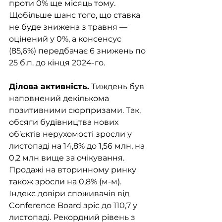
проти 0% ще місяць тому.  
Щобільше шанс того, що ставка 
не буде знижена з травня — 
оцінений у 0%, а консенсус 
(85,6%) передбачає 6 знижень по 
25 б.п. до кінця 2024-го. 
Ділова активність.
 Тиждень був 
наповнений декількома 
позитивними сюрпризами. Так, 
обсяги будівництва нових 
об’єктів нерухомості зросли у 
листопаді на 14,8% до 1,56 млн, на 
0,2 млн вище за очікування. 
Продажі на вторинному ринку 
також зросли на 0,8% (м-м). 
Індекс довіри споживачів від 
Conference Board зріс до 110,7 у 
листопаді. Рекордний рівень з 