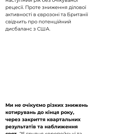
наступний рік без очікуваної 
рецесії. Проте зниження ділової 
активності в єврозоні та Британії 
свідчить про потенційний 
дисбаланс з США. 
Ми не очікуємо різких знижень 
котирувань до кінця року, 
через закриття квартальних 
результатів та наближення 
свят. 
25 грудня європейські та 