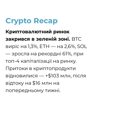
Crypto Recap
Криптовалютний ринок 
закрився в зеленій зоні. 
BTC 
виріс на 1,3%, ETH — на 2,6%, SOL 
— зросла на рекордні 61%, при 
топ-4 капіталізації на ринку. 
Притоки в криптопродукти 
відновилися — +$103 млн, після 
відтоку на $16 млн на 
попередньому тижні.