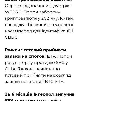
Окремо відзначили індустрію 
WEB3.0. Попри заборону 
криптовалюти у 2021-му, Китай 
досліджує блокчейн-технології, 
насамперед для ідентифікації, і 
CBDC.
Гонконг готовий приймати 
заявки на спотові ETF. 
Попри 
регуляторну протидію SEC у 
США, Гонконг заявив, що 
готовий прийняти на розгляд 
заявки на спотові BTC-ETF. 
За 6 місяців Інтерпол вилучив 
$101 млн криптоактивів у 
злочинців і шахраїв у 34 
країнах. 
Загалом було 