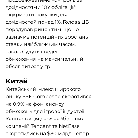
дохідностями 10Y облігацій: 
відкривати покупки для 
дохідностей понад 1%. Голова ЦБ 
порадував ринок тим, що не 
зазначив потенційних зростань 
ставки найближчим часом. 
Також будуть введені 
обмеження на максимальний 
обсяг витрат у грі. 
Китай
Китайський індекс широкого 
ринку SSE Composite скоротився 
на 0,9% на фоні анонсу 
обмежень для ігрової індустрії. 
Капіталізація двох найбільших 
компаній Tencent та NetEase 
скоротились на $80 млрд. Тепер 