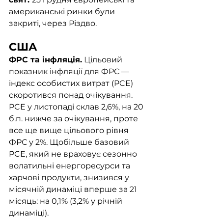
американські ринки були 
закриті, через Різдво.
США
ФРС та інфляція.
 Цільовий 
показник інфляції для ФРС — 
індекс особистих витрат (PCE) 
скоротився понад очікування. 
PCE у листопаді склав 2,6%, на 20 
б.п. нижче за очікування, проте 
все ще вище цільового рівня 
ФРС у 2%. Щобільше базовий 
PCE, який не враховує сезонно 
волатильні енергоресурси та 
харчові продукти, знизився у 
місячній динаміці вперше за 21 
місяць: на 0,1% (3,2% у річній 
динаміці). 