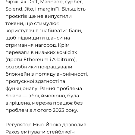
біржі, як Drift, Marinade, cypher, 
Solend, Jito, і marginFi. Більшість 
проєктів ще не випустили 
токени, що стимулює 
користувачів "набивати" бали, 
щоб підвищити шанси на 
отримання нагород. Крім 
переваги в низьких комісіях 
(проти Ethereum і Arbitrum), 
розробники покращували 
блокчейн з погляду анонімності, 
пропускної здатності та 
функціоналу. Рання проблема 
Solana — збої, ймовірно, була 
вирішена, мережа працює без 
проблем з лютого 2023 року.
Регулятор Нью-Йорка дозволив 
Paxos емітувати стейблкоїн 