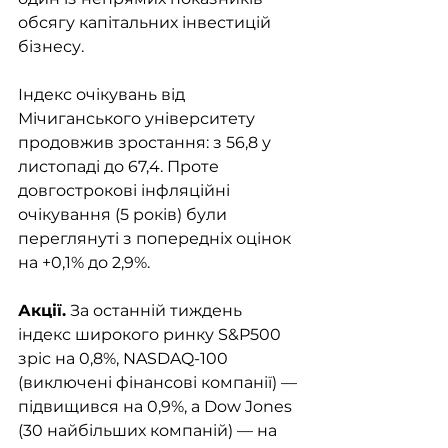
обсягу капітальних інвестицій 
бізнесу. 
Індекс очікувань від 
Мічиганського університету 
продовжив зростання: з 56,8 у 
листопаді до 67,4. Проте 
довгострокові інфляційні 
очікування (5 років) були 
переглянуті з попередніх оцінок 
на +0,1% до 2,9%.
Акції.
 За останній тиждень 
індекс широкого ринку S&P500 
зріс на 0,8%, NASDAQ-100 
(виключені фінансові компанії) — 
підвищився на 0,9%, а Dow Jones 
(30 найбільших компаній) — на 