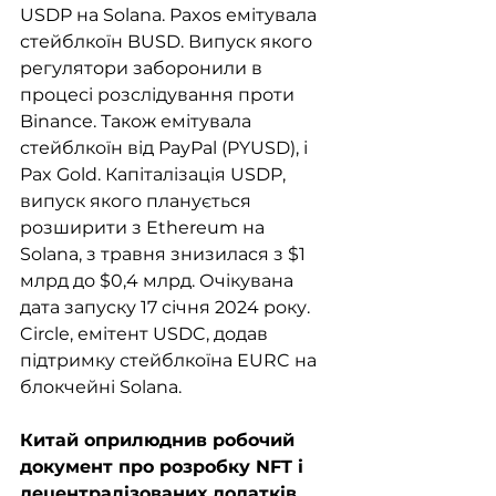
USDP на Solana. Paxos емітувала 
стейблкоїн BUSD. Випуск якого 
регулятори заборонили в 
процесі розслідування проти 
Binance. Також емітувала 
стейблкоїн від PayPal (PYUSD), і 
Pax Gold. Капіталізація USDP, 
випуск якого планується 
розширити з Ethereum на 
Solana, з травня знизилася з $1 
млрд до $0,4 млрд. Очікувана 
дата запуску 17 січня 2024 року. 
Circle, емітент USDC, додав 
підтримку стейблкоїна EURC на 
блокчейні Solana.
Китай оприлюднив робочий 
документ про розробку NFT і 
децентралізованих додатків.