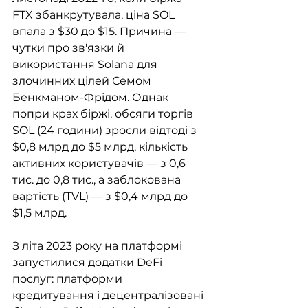
FTX збанкрутувала, ціна SOL 
впала з $30 до $15. Причина — 
чутки про зв'язки й 
використання Solana для 
злочинних цілей Семом 
Бенкманом-Фрідом. Однак 
попри крах біржі, обсяги торгів 
SOL (24 години) зросли відтоді з 
$0,8 млрд до $5 млрд, кількість 
активних користувачів — з 0,6 
тис. до 0,8 тис., а заблокована 
вартість (TVL) — з $0,4 млрд до 
$1,5 млрд.
З літа 2023 року на платформі 
запустилися додатки DeFi 
послуг: платформи 
кредитування і децентралізовані 