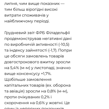
липня, чим вище показник — 
тим більш вірогідні високі 
витрати споживачів у 
найближчому періоді. 
Грудневий звіт ФРБ Філадельфії 
продемонстрував негативні дані 
по виробничій активності (-10,5) 
та індексу зайнятості (-1,7). Попри 
це обсяги замовлень товарів 
довгострокового вжитку зросли 
на 5,4% (м-м) у листопаді, значно 
вище консенсусу +1,7%. 
Щобільше замовлення 
капітальних товарів (ex. оборона 
та авіація) зросли на 0,8% (м-м), 
проти очікуваних 0,2% і 
скорочення на 0,6% у жовтні. Це 
один із непрямих показників 