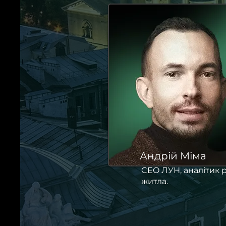
Андрій Міма
CEO ЛУН, аналітик 
житла.