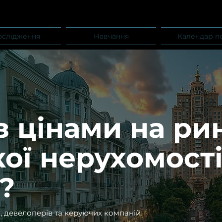
ослідження
Навчання
Календар п
з цінами на ри
ої нерухомості
?
, девелоперів та керуючих компаній