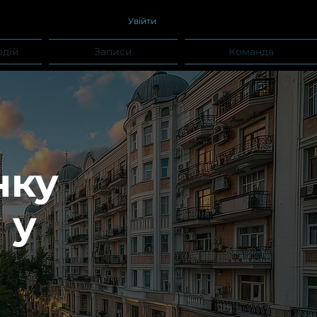
Увійти
одій
Записи
Команда
нку
 у