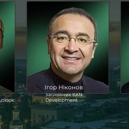
Ігор Ніконов
засновник KAN
utlook
Development