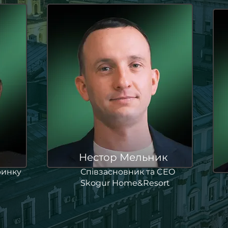
Нестор Мельник
ринку
Співзасновник та CEO
Skogur Home&Resort