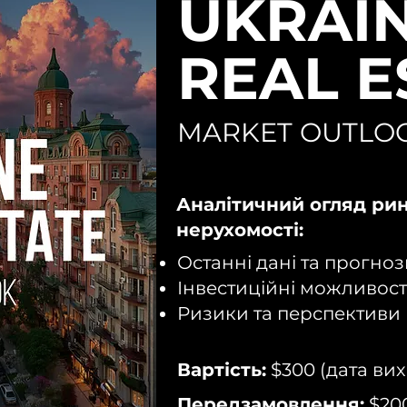
UKRAI
REAL E
MARKET OUTLO
Аналітичний огляд ри
нерухомості:
Останні дані та прогноз
Інвестиційні можливост
Ризики та перспективи
Вартість:
$300 (дата вих
Передзамовлення:
$200