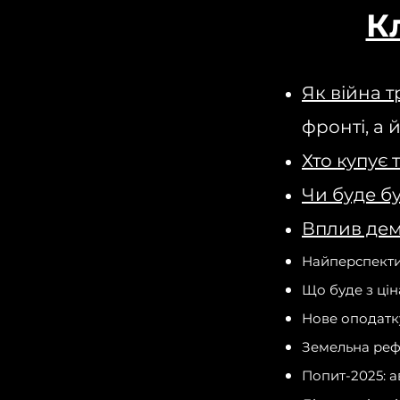
К
Як війна 
фронті, а й
Хто купує т
Чи буде б
Вплив дем
Найперспектив
Що буде з цін
Нове оподатк
Земельна реф
Попит-2025: а