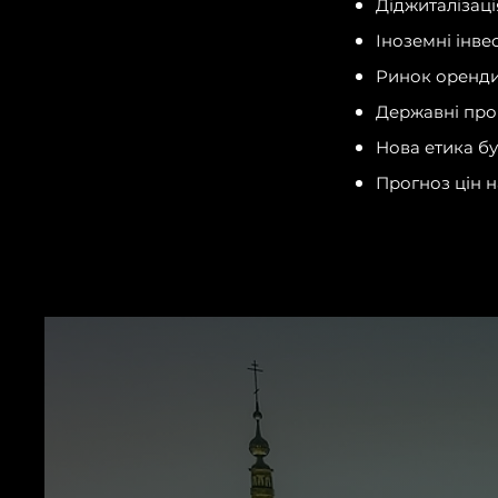
Діджиталізаці
Іноземні інве
Ринок оренди:
Державні про
Нова етика бу
Прогноз цін н