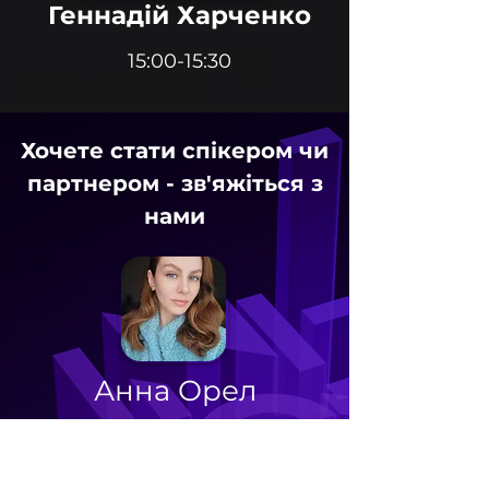
Геннадій Харченко
15:00-15:30
Хочете стати спікером чи
партнером - зв'яжіться з
нами
Анна Орел
директор з навчальних програм та
конференцій FBC
+380(97)042-11-94