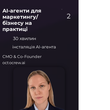
AI-агенти для
2
маркетингу/
бізнесу на
практиці
30 хвилин
інсталяція AI-агента
CMO & Co-Founder
octocrew.ai