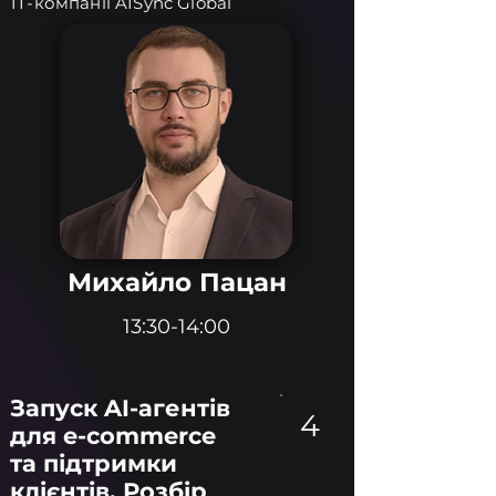
IT-компанії AISync Global
Михайло Пацан
13:30-14:00
Запуск AI-агентів
4
для e-commerce
та підтримки
клієнтів. Розбір