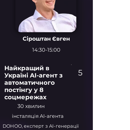
Сіроштан Євген
14:30-15:00
Найкращий в
5
Україні AI-агент з
автоматичного
постінгу у 8
соцмережах
30 хвилин
інсталяція AI-агента
DOHOO, експерт з AI-генерації