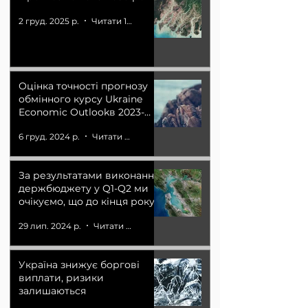
2 груд. 2025 р.
Читати 16 хв
Оцінка точності прогнозу
обмінного курсу Ukraine
Economic Outlookв 2023-
2024 рр.
6 груд. 2024 р.
Читати 3 хв
За результатами виконання
держбюджету у Q1-Q2 ми
очікуємо, що до кінця року
видатки держбюджету
29 лип. 2024 р.
Читати 9 хв
буде перевищено на понад
1 трлн грн (+31% до проєкту),
а доходи на 850-900 млрд
Україна знижує боргові
грн (+50%)
виплати, ризики
залишаються