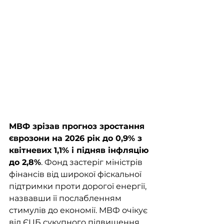
МВФ зрізав прогноз зростання 
єврозони на 2026 рік до 0,9% з 
квітневих 1,1% і підняв інфляцію 
до 2,8%
. Фонд застеріг міністрів 
фінансів від широкої фіскальної 
підтримки проти дорогої енергії, 
назвавши її послабленням 
стимулів до економії. МВФ очікує 
від ЄЦБ сукупного підвищення 