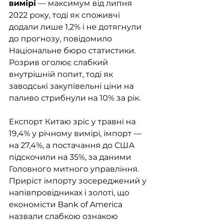
вимірі
 — максимум від липня 
2022 року, тоді як споживчі 
додали лише 1,2% і не дотягнули 
до прогнозу, повідомило 
Національне бюро статистики. 
Розрив оголює слабкий 
внутрішній попит, тоді як 
заводські закупівельні ціни на 
паливо стрибнули на 10% за рік. 
Експорт Китаю зріс у травні на 
19,4% у річному вимірі, імпорт — 
на 27,4%, а постачання до США 
підскочили на 35%, за даними 
Головного митного управління. 
Приріст імпорту зосереджений у 
напівпровідниках і золоті, що 
економісти Bank of America 
назвали слабкою ознакою 