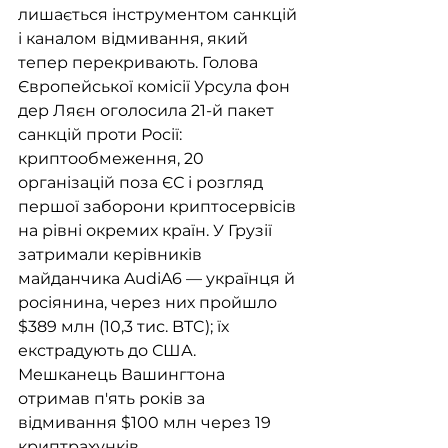
лишається інструментом санкцій 
і каналом відмивання, який 
тепер перекривають. Голова 
Європейської комісії Урсула фон 
дер Ляєн оголосила 21-й пакет 
санкцій проти Росії: 
криптообмеження, 20 
організацій поза ЄС і розгляд 
першої заборони криптосервісів 
на рівні окремих країн. У Грузії 
затримали керівників 
майданчика AudiA6 — українця й 
росіянина, через них пройшло 
$389 млн (10,3 тис. BTC); їх 
екстрадують до США. 
Мешканець Вашингтона 
отримав п'ять років за 
відмивання $100 млн через 19 
криптрахунків.