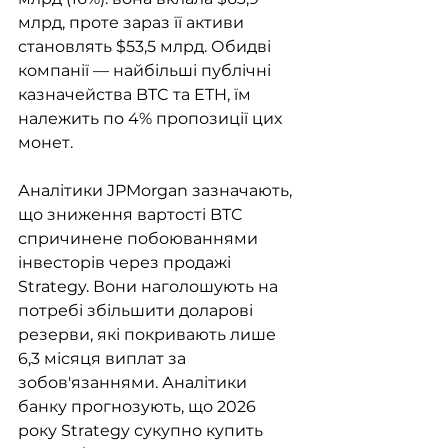
млрд, проте зараз її активи 
становлять $53,5 млрд. Обидві 
компанії — найбільші публічні 
казначейства BTC та ETH, їм 
належить по 4% пропозиції цих 
монет.
Аналітики JPMorgan зазначають, 
що зниження вартості BTC 
спричинене побоюваннями 
інвесторів через продажі 
Strategy. Вони наголошують на 
потребі збільшити доларові 
резерви, які покривають лише 
6,3 місяця виплат за 
зобов'язаннями. Аналітики 
банку прогнозують, що 2026 
року Strategy сукупно купить 