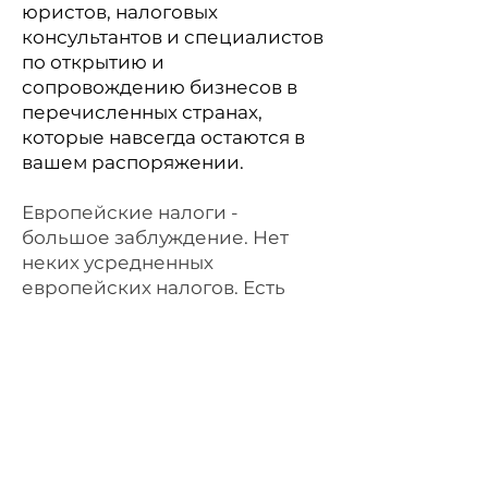
юристов, налоговых
консультантов и специалистов
по открытию и
сопровождению бизнесов в
перечисленных странах,
которые навсегда остаются в
вашем распоряжении.
Европейские налоги -
большое заблуждение. Нет
неких усредненных
европейских налогов. Есть
налоговые системы, которые
отличаются от страны к стране.
Более того, даже внутри стран
есть особенности регионов,
островов, кантонов. Мы
собрали спикеров из
восемнадцати стран, чтобы вы