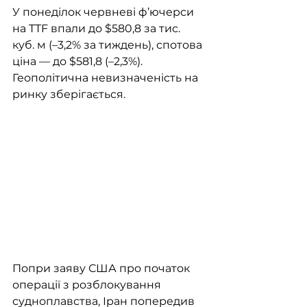
У понеділок червневі ф’ючерси 
на TTF впали до $580,8 за тис. 
куб. м (–3,2% за тиждень), спотова 
ціна — до $581,8 (–2,3%). 
Геополітична невизначеність на 
ринку зберігається.
Попри заяву США про початок 
операції з розблокування 
судноплавства, Іран попередив 