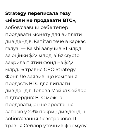
Strategy переписала тезу 
«ніколи не продавати BTC»
, 
зобов'язавши себе тепер 
продавати монету для виплати 
дивідендів. Капітал тече в каркас 
галузі — Kalshi залучив $1 млрд 
за оцінки $22 млрд, a16z crypto 
закрила п'ятий фонд на $2,2 
млрд.  6 травня CEO Strategy 
Фонг Ле заявив, що компанія 
продасть BTC для виплати 
дивідендів. Голова Майкл Сейлор 
підтвердив: BTC можна 
продавати, річне зростання 
запасів у 2,3% покриє дивідендні 
зобов'язання безстроково. 11 
травня Сейлор уточнив формулу 