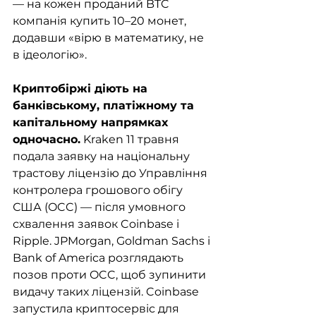
— на кожен проданий BTC 
компанія купить 10–20 монет, 
додавши «вірю в математику, не 
в ідеологію».
Криптобіржі діють на 
банківському, платіжному та 
капітальному напрямках 
одночасно.
 Kraken 11 травня 
подала заявку на національну 
трастову ліцензію до Управління 
контролера грошового обігу 
США (OCC) — після умовного 
схвалення заявок Coinbase і 
Ripple. JPMorgan, Goldman Sachs і 
Bank of America розглядають 
позов проти OCC, щоб зупинити 
видачу таких ліцензій. Coinbase 
запустила криптосервіс для 