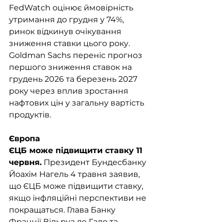
FedWatch оцінює ймовірність 
утримання до грудня у 74%, 
ринок відкинув очікування 
зниження ставки цього року. 
Goldman Sachs переніс прогноз 
першого зниження ставок на 
грудень 2026 та березень 2027 
року через вплив зростання 
нафтових цін у загальну вартість 
продуктів. 
Європа
ЄЦБ може підвищити ставку 11 
червня.
 Президент Бундесбанку 
Йоахім Нагель 4 травня заявив, 
що ЄЦБ може підвищити ставку, 
якщо інфляційні перспективи не 
покращаться. Глава Банку 
Франції Вільруа де Гало та 