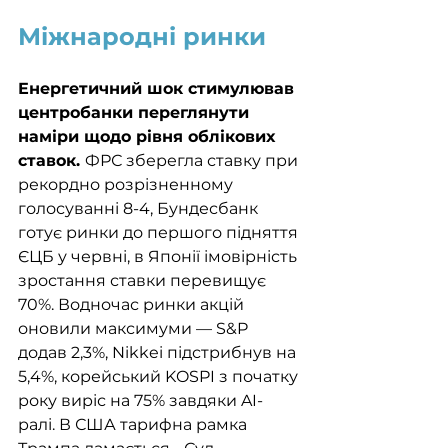
Міжнародні ринки
Енергетичний шок стимулював 
центробанки переглянути 
наміри щодо рівня облікових 
ставок. 
ФРС зберегла ставку при 
рекордно розрізненному 
голосуванні 8-4, Бундесбанк 
готує ринки до першого підняття 
ЄЦБ у червні, в Японії імовірність 
зростання ставки перевищує 
70%. Водночас ринки акцій 
оновили максимуми — S&P 
додав 2,3%, Nikkei підстрибнув на 
5,4%, корейський KOSPI з початку 
року виріс на 75% завдяки AI-
ралі. В США тарифна рамка 