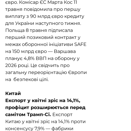
євро. Комісар ЄС Марта Кос 11 
травня повідомила про першу 
виплату з 90 млрд євро кредиту 
для України наступного тижня. 
Польща 8 травня підписала 
перший позиковий контракт у 
межах оборонної ініціативи SAFE 
на 150 млрд євро — Варшава 
планує 4,8% ВВП на оборону у 
2026 році. Це свідчить про 
загальну переорієнтацію Європи 
на  безпекові цілі.
Китай
Експорт у квітні зріс на 14,1%, 
профіцит розширюється перед 
самітом Трамп-Сі. 
Експорт 
Китаю у квітні зріс на 14,1% проти 
консенсусу 7,9% — фабрики 