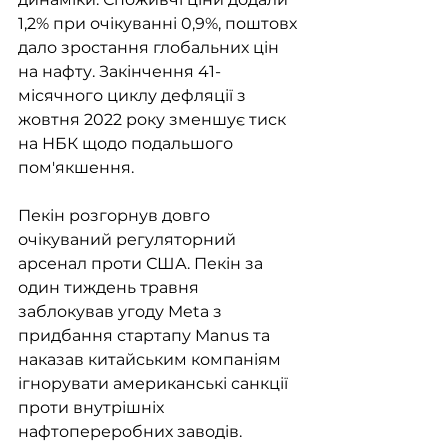
1,2% при очікуванні 0,9%, поштовх 
дало зростання глобальних цін 
на нафту. Закінчення 41-
місячного циклу дефляції з 
жовтня 2022 року зменшує тиск 
на НБК щодо подальшого 
пом'якшення.
Пекін розгорнув довго 
очікуваний регуляторний 
арсенал проти США. Пекін за 
один тиждень травня 
заблокував угоду Meta з 
придбання стартапу Manus та 
наказав китайським компаніям 
ігнорувати американські санкції 
проти внутрішніх 
нафтопереробних заводів. 