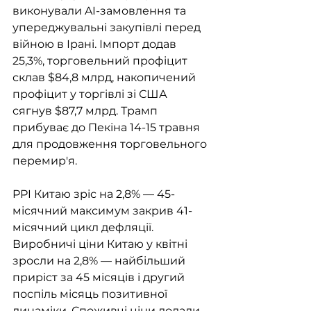
виконували AI-замовлення та 
упереджувальні закупівлі перед 
війною в Ірані. Імпорт додав 
25,3%, торговельний профіцит 
склав $84,8 млрд, накопичений 
профіцит у торгівлі зі США 
сягнув $87,7 млрд. Трамп 
прибуває до Пекіна 14-15 травня 
для продовження торговельного 
перемир'я.
PPI Китаю зріс на 2,8% — 45-
місячний максимум закрив 41-
місячний цикл дефляції. 
Виробничі ціни Китаю у квітні 
зросли на 2,8% — найбільший 
приріст за 45 місяців і другий 
поспіль місяць позитивної 
динаміки. Споживчі ціни додали 