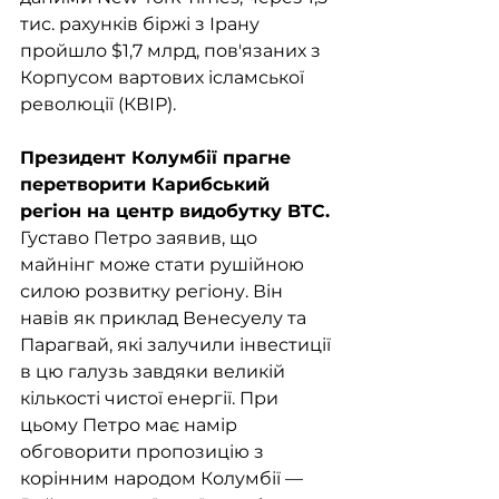
тис. рахунків біржі з Ірану 
пройшло $1,7 млрд, пов'язаних з 
Корпусом вартових ісламської 
революції (КВІР).
Президент Колумбії прагне 
перетворити Карибський 
регіон на центр видобутку BTC.
Густаво Петро заявив, що 
майнінг може стати рушійною 
силою розвитку регіону. Він 
навів як приклад Венесуелу та 
Парагвай, які залучили інвестиції 
в цю галузь завдяки великій 
кількості чистої енергії. При 
цьому Петро має намір 
обговорити пропозицію з 
корінним народом Колумбії — 