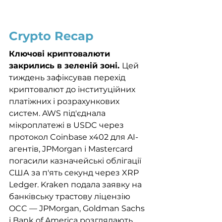
Crypto Recap
Ключові криптовалюти 
закрились в зеленій зоні. 
Цей 
тиждень зафіксував перехід 
криптовалют до інституційних 
платіжних і розрахункових 
систем. AWS під'єднала 
мікроплатежі в USDC через 
протокол Coinbase x402 для AI-
агентів, JPMorgan і Mastercard 
погасили казначейські облігації 
США за п'ять секунд через XRP 
Ledger. Kraken подала заявку на 
банківську трастову ліцензію 
OCC — JPMorgan, Goldman Sachs 
і Bank of America розглядають 