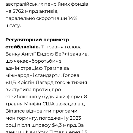
австралійських пенсійних фондів 
на $762 млрд активів, 
паралельно скоротивши 14% 
штату.
Регуляторний периметр 
стейблкоїнів. 
11 травня голова 
Банку Англії Ендрю Бейлі заявив, 
що чекає «боротьби» з 
адміністрацією Трампа за 
міжнародні стандарти. Голова 
ЄЦБ Крістін Лагард того ж тижня 
виступила проти євро-
стейблкоїнів у будь-якій формі. 8 
травня Мінфін США зажадав від 
Binance відновити програми 
моніторингу, погоджені у 2023 
році після штрафу $4,3 млрд. За 
даними New York Times, через 1,5 