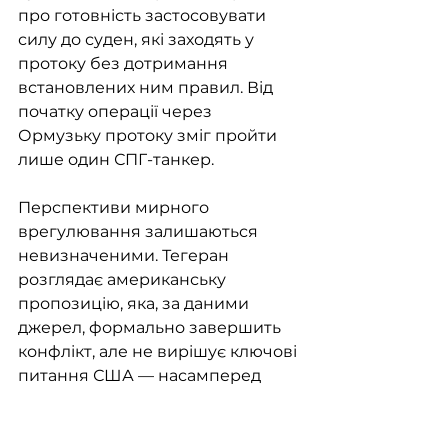
про готовність застосовувати 
силу до суден, які заходять у 
протоку без дотримання 
встановлених ним правил. Від 
початку операції через 
Ормузьку протоку зміг пройти 
лише один СПГ-танкер.
Перспективи мирного 
врегулювання залишаються 
невизначеними. Тегеран 
розглядає американську 
пропозицію, яка, за даними 
джерел, формально завершить 
конфлікт, але не вирішує ключові 
питання США — насамперед 
щодо режиму судноплавства в 
Ормузькій протоці та іранської 
ядерної програми. У разі 