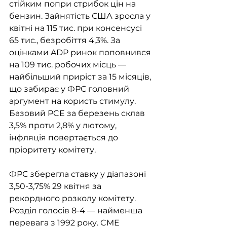
стійким попри стрибок цін на 
бензин. Зайнятість США зросла у 
квітні на 115 тис. при консенсусі 
65 тис., безробіття 4,3%. За 
оцінками ADP ринок поповнився 
на 109 тис. робочих місць — 
найбільший приріст за 15 місяців, 
що забирає у ФРС головний 
аргумент на користь стимулу. 
Базовий PCE за березень склав 
3,5% проти 2,8% у лютому, 
інфляція повертається до 
пріоритету комітету.
ФРС зберегла ставку у діапазоні 
3,50-3,75% 29 квітня за 
рекордного розколу комітету. 
Розділ голосів 8-4 — найменша 
перевага з 1992 року. CME 