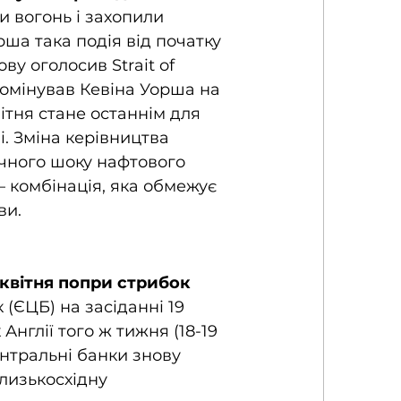
 вогонь і захопили 
ша така подія від початку 
ву оголосив Strait of 
омінував Кевіна Уорша на 
ітня стане останнім для 
. Зміна керівництва 
ичного шоку нафтового 
 комбінація, яка обмежує 
ви.
 квітня попри стрибок 
(ЄЦБ) на засіданні 19 
нглії того ж тижня (18-19 
нтральні банки знову 
лизькосхідну 