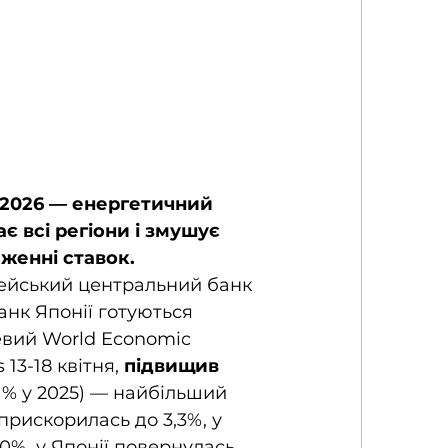
2026 — енергетичний 
є всі регіони і змушує 
женні ставок. 
ейський центральний банк 
анк Японії готуються 
невий World Economic 
13-18 квітня, 
підвищив 
,1% у 2025) — найбільший 
прискорилась до 3,3%, у 
,0%, у Японії повернулась 