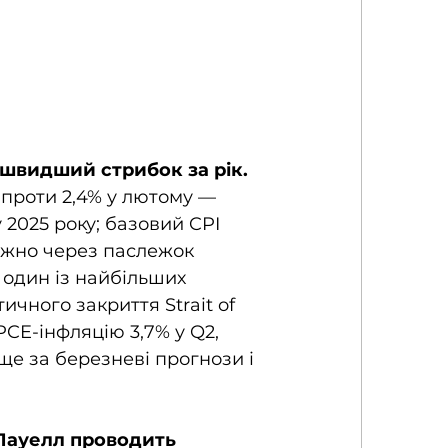
йшвидший стрибок за рік. 
 проти 2,4% у лютому — 
2025 року; базовий CPI 
ажно через паслежок 
 один із найбільших 
ичного закриття Strait of 
CE-інфляцію 3,7% у Q2, 
ище за березневі прогнози і 
Пауелл проводить 