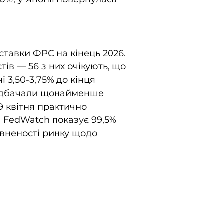
тавки ФРС на кінець 2026. 
тів — 56 з них очікують, що 
 3,50-3,75% до кінця 
редбачали щонайменше 
9 квітня практично 
E FedWatch показує 99,5% 
вненості ринку щодо 