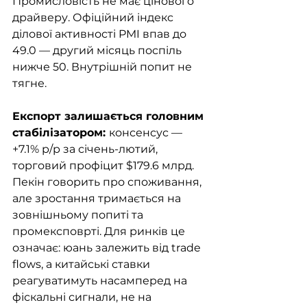
Промисловість не має цінового 
драйверу. Офіційний індекс 
ділової активності PMI впав до 
49.0 — другий місяць поспіль 
нижче 50. Внутрішній попит не 
тягне.
Експорт залишається головним 
стабілізатором: 
консенсус — 
+7.1% р/р за січень-лютий, 
торговий профіцит $179.6 млрд. 
Пекін говорить про споживання, 
але зростання тримається на 
зовнішньому попиті та 
промексповрті. Для ринків це 
означає: юань залежить від trade 
flows, а китайські ставки 
реагуватимуть насамперед на 
фіскальні сигнали, не на 