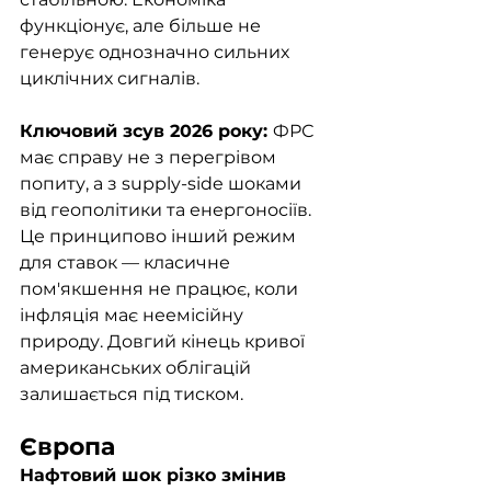
функціонує, але більше не 
генерує однозначно сильних 
циклічних сигналів.
Ключовий зсув 2026 року: 
ФРС 
має справу не з перегрівом 
попиту, а з supply-side шоками 
від геополітики та енергоносіїв. 
Це принципово інший режим 
для ставок — класичне 
пом'якшення не працює, коли 
інфляція має неемісійну 
природу. Довгий кінець кривої 
американських облігацій 
залишається під тиском.
Європа
Нафтовий шок різко змінив 