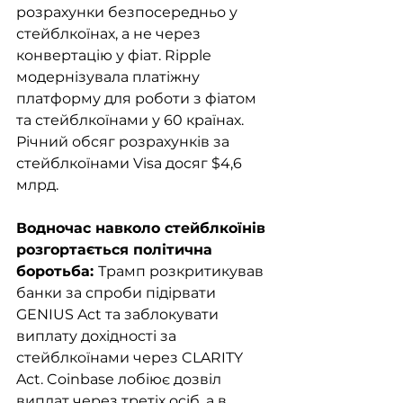
розрахунки безпосередньо у 
стейблкоїнах, а не через 
конвертацію у фіат. Ripple 
модернізувала платіжну 
платформу для роботи з фіатом 
та стейблкоїнами у 60 країнах. 
Річний обсяг розрахунків за 
стейблкоїнами Visa досяг $4,6 
млрд.
Водночас навколо стейблкоїнів 
розгортається політична 
боротьба: 
Трамп розкритикував 
банки за спроби підірвати 
GENIUS Act та заблокувати 
виплату дохідності за 
стейблкоїнами через CLARITY 
Act. Coinbase лобіює дозвіл 
виплат через третіх осіб, а в 