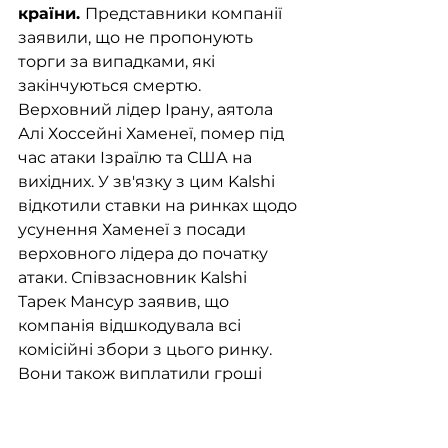
країни. 
Представники компанії 
заявили, що не пропонують 
торги за випадками, які 
закінчуються смертю. 
Верховний лідер Ірану, аятола 
Алі Хоссейні Хаменеї, помер під 
час атаки Ізраїлю та США на 
вихідних. У зв'язку з цим Kalshi 
відкотили ставки на ринках щодо 
усунення Хаменеї з посади 
верховного лідера до початку 
атаки. Співзасновник Kalshi 
Тарек Мансур заявив, що 
компанія відшкодувала всі 
комісійні збори з цього ринку. 
Вони також виплатили гроші 
трейдерам, виходячи з останньої 
ціни на ринку до нападу на Іран. 
За даними WSJ, відшкодування 