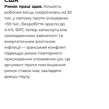
США
Ринок праці здав. 
Кількість 
робочих місць скоротилась на 92 
тис. у лютому проти очікуваних 
+59 тис., безробіття зросло до 
4.4%. ФРС тепер затиснута між 
охолодженням зайнятості та 
енергетичним розгоном 
інфляції — іранський конфлікт 
підвищує ризик повторного 
прискорення споживчих цін. Це 
аргумент проти пом'якшення: 
ринок ставок має закладати 
довшу паузу.