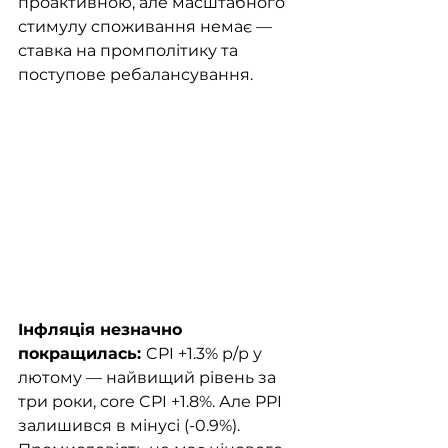
проактивною, але масштабного 
стимулу споживання немає — 
ставка на промполітику та 
поступове ребалансування.
Інфляція незначно 
покращилась: 
CPI +1.3% р/р у 
лютому — найвищий рівень за 
три роки, core CPI +1.8%. Але PPI 
залишився в мінусі (-0.9%). 