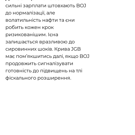
сильні зарплати штовхають BOJ 
до нормалізації, але 
волатильність нафти та єни 
робить кожен крок 
ризикованішим. Ієна 
залишається вразливою до 
сировинних шоків. Крива JGB 
має пом’якшитись далі, якщо BOJ 
продовжить сигналізувати 
готовність до підвищень на тлі 
фіскального розширення.