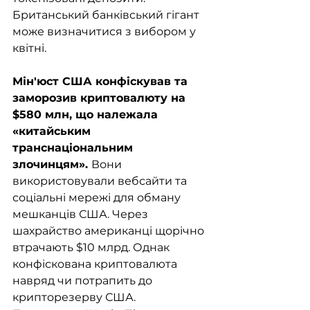
Британський банківський гігант 
може визначитися з вибором у 
квітні.
Мін'юст США конфіскував та 
заморозив криптовалюту на 
$580 млн, що належала 
«китайським 
транснаціональним 
злочинцям». 
Вони 
використовували вебсайти та 
соціальні мережі для обману 
мешканців США. Через 
шахрайство американці щорічно 
втрачають $10 млрд. Однак 
конфіскована криптовалюта 
навряд чи потрапить до 
крипторезерву США. 