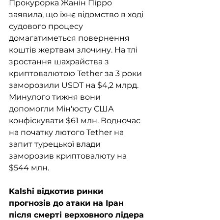
Прокурорка Жанін Пірро 
заявила, що їхнє відомство в ході 
судового процесу 
домагатиметься повернення 
коштів жертвам злочину. На тлі 
зростання шахрайства з 
криптовалютою Tether за 3 роки 
заморозили USDT на $4,2 млрд. 
Минулого тижня вони 
допомогли Мін'юсту США 
конфіскувати $61 млн. Водночас 
на початку лютого Tether на 
запит турецької влади 
заморозив криптовалюту на 
$544 млн.
Kalshi відкотив ринки 
прогнозів до атаки на Іран 
після смерті верховного лідера 