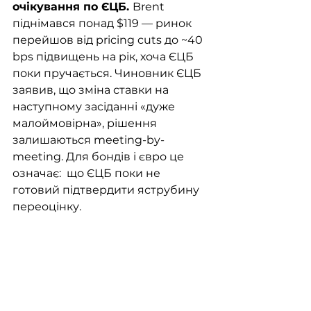
очікування по ЄЦБ. 
Brent 
піднімався понад $119 — ринок 
перейшов від pricing cuts до ~40 
bps підвищень на рік, хоча ЄЦБ 
поки пручається. Чиновник ЄЦБ 
заявив, що зміна ставки на 
наступному засіданні «дуже 
малоймовірна», рішення 
залишаються meeting-by-
meeting. Для бондів і євро це 
означає:  що ЄЦБ поки не 
готовий підтвердити яструбину 
переоцінку. 