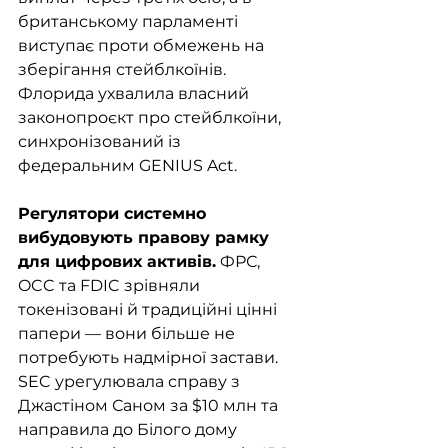
британському парламенті 
виступає проти обмежень на 
зберігання стейблкоїнів. 
Флорида ухвалила власний 
законопроєкт про стейблкоїни, 
синхронізований із 
федеральним GENIUS Act.
Регулятори системно 
вибудовують правову рамку 
для цифрових активів.
 ФРС, 
OCC та FDIC зрівняли 
токенізовані й традиційні цінні 
папери — вони більше не 
потребують надмірної застави. 
SEC урегулювала справу з 
Джастіном Саном за $10 млн та 
направила до Білого дому 