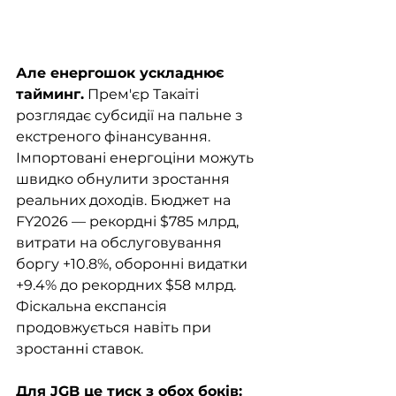
Але енергошок ускладнює 
тайминг.
 Прем'єр Такаіті 
розглядає субсидії на пальне з 
екстреного фінансування. 
Імпортовані енергоціни можуть 
швидко обнулити зростання 
реальних доходів. Бюджет на 
FY2026 — рекордні $785 млрд, 
витрати на обслуговування 
боргу +10.8%, оборонні видатки 
+9.4% до рекордних $58 млрд. 
Фіскальна експансія 
продовжується навіть при 
зростанні ставок.
Для JGB це тиск з обох боків: 