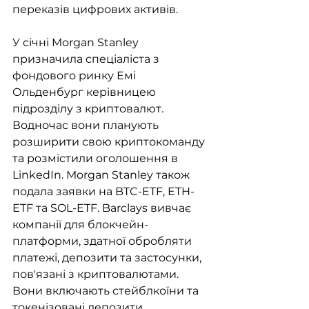
переказів цифрових активів. 
У січні Morgan Stanley 
призначила спеціаліста з 
фондового ринку Емі 
Ольденбург керівницею 
підрозділу з криптовалют. 
Водночас вони планують 
розширити свою криптокоманду 
та розмістили оголошення в 
LinkedIn. Morgan Stanley також 
подала заявки на BTC-ETF, ETH-
ETF та SOL-ETF. Barclays вивчає 
компанії для блокчейн-
платформи, здатної обробляти 
платежі, депозити та застосунки, 
пов'язані з криптовалютами. 
Вони включають стейблкоїни та 
токенізовані депозити. 