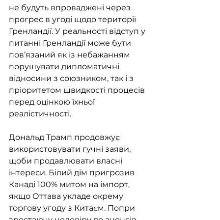
не будуть впроваджені через 
прогрес в угоді щодо території 
Гренландії. У реальності відступ у 
питанні Гренландії може бути 
пов’язаний як із небажанням 
порушувати дипломатичні 
відносини з союзником, так і з 
пріоритетом швидкості процесів 
перед оцінкою їхньої 
реалістичності.
Дональд Трамп продовжує 
використовувати гучні заяви, 
щоби продавлювати власні 
інтереси. Білий дім пригрозив 
Канаді 100% митом на імпорт, 
якщо Оттава укладе окрему 
торгову угоду з Китаєм. Попри 
зростаючу недовіру до анонсів 