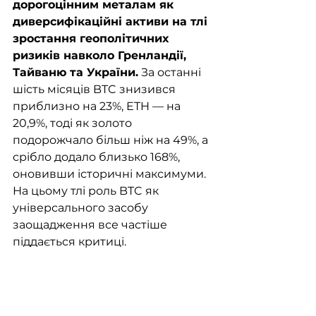
дорогоцінним металам як 
диверсифікаційні активи на тлі 
зростання геополітичних 
ризиків навколо Гренландії, 
Тайваню та України.
 За останні 
шість місяців BTC знизився 
приблизно на 23%, ETH — на 
20,9%, тоді як золото 
подорожчало більш ніж на 49%, а 
срібло додало близько 168%, 
оновивши історичні максимуми. 
На цьому тлі роль BTC як 
універсального засобу 
заощадження все частіше 
піддається критиці.