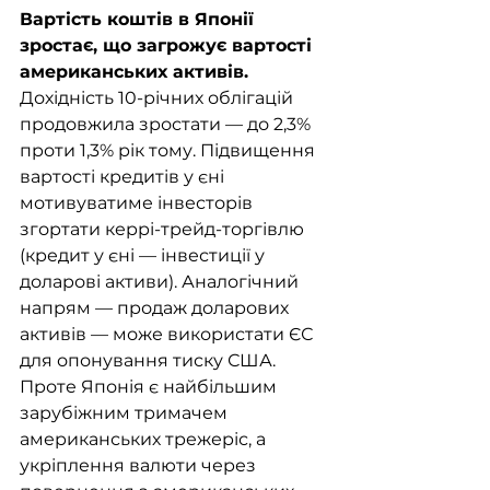
Вартість коштів в Японії 
зростає, що загрожує вартості 
американських активів. 
Дохідність 10-річних облігацій 
продовжила зростати — до 2,3% 
проти 1,3% рік тому. Підвищення 
вартості кредитів у єні 
мотивуватиме інвесторів 
згортати керрі-трейд-торгівлю 
(кредит у єні — інвестиції у 
доларові активи). Аналогічний 
напрям — продаж доларових 
активів — може використати ЄС 
для опонування тиску США. 
Проте Японія є найбільшим 
зарубіжним тримачем 
американських трежеріс, а 
укріплення валюти через 