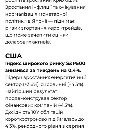
роблять зростання крихкішим. 
Зростання інфляції та очікування 
нормалізація монетарної 
політики в Японії — піднімає 
ризик згортання керрі-трейдів, 
що може зачепити оцінки 
доларових активів.
США
Індекс широкого ринку S&P500 
знизився за тиждень на 0,4%. 
Лідери зростання: енергетичний 
сектор (+3,6%), сировинні (+4,5%). 
Найгірший результат 
продемонстрував сектор 
фінансових компаній (–1,5%). 
Дохідність 10Y облігацій 
короткостроково підіймалась до 
4,3%, рекордного рівня з серпня 