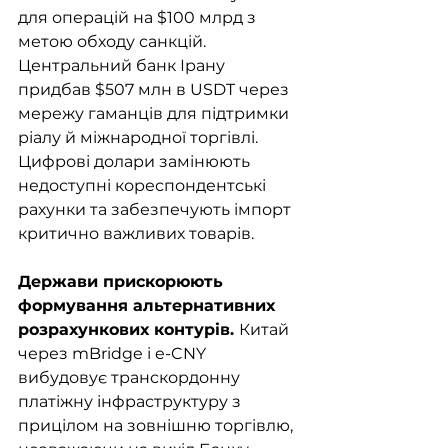
для операцій на $100 млрд з 
метою обходу санкцій. 
Центральний банк Ірану 
придбав $507 млн в USDT через 
мережу гаманців для підтримки 
ріалу й міжнародної торгівлі. 
Цифрові долари замінюють 
недоступні кореспондентські 
рахунки та забезпечують імпорт 
критично важливих товарів.
Держави прискорюють 
формування альтернативних 
розрахункових контурів. 
Китай 
через mBridge і e-CNY 
вибудовує транскордонну 
платіжну інфраструктуру з 
прицілом на зовнішню торгівлю, 