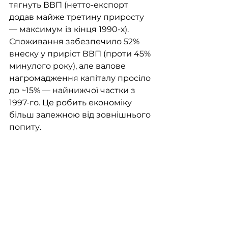
тягнуть ВВП (нетто-експорт 
додав майже третину приросту 
— максимум із кінця 1990-х). 
Споживання забезпечило 52% 
внеску у приріст ВВП (проти 45% 
минулого року), але валове 
нагромадження капіталу просіло 
до ~15% — найнижчої частки з 
1997-го. Це робить економіку 
більш залежною від зовнішнього 
попиту. 