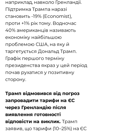
наприклад, навколо Гренландії. 
Підтримка Трампа наразі 
становить -19% (Economist), 
проти +1% рік тому. Водночас 
40% американців називають 
економіку найбільшою 
проблемою США, на яку й 
таргетується Дональд Трамп. 
Графік першого терміну 
президенства якраз у цей період 
почав рухатися у позитивну 
сторону.
Трамп відмовився від погроз 
запровадити тарифи на ЄС 
через Гренландію після 
виявлення готовності 
відповісти на виклик. 
Трамп 
заявив, що тарифи (10–25%) на ЄС 