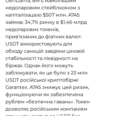
DefiLlama, він є найбільшим 
недоларовим стейблкоїном з 
капіталізацією $507 млн. A7A5 
займає 34,7% ринку в $1,46 млрд 
недоларових токенів, 
прив’язаних до фіатних валют. 
USDT використовують для 
обходу санкцій завдяки ціновій 
стабільності та ліквідності на 
біржах. Однак його можуть 
заблокувати, як це було з 23 млн 
USDT російської криптобіржі 
Garantex. A7A5 знижує цей ризик, 
функціонуючи як забезпечена 
рублем «безпечна гавань». Токен 
дозволяє російським компаніям 
отримати доступ до USDT без 
додаткового ризику 
заморожування гаманців. A7A5 