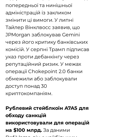
попередньої та нинішньої 
адміністрацій із закликом 
змінити ці вимоги. У липні 
Тайлер Вінклвосс заявив, що 
JPMorgan заблокував Gemini 
через його критику банківських 
комісій. У серпні Трамп підписав 
указ проти дебанкінгу через 
репутаційний ризик. У межах 
операції Chokepoint 2.0 банки 
обмежили або заблокували 
доступ понад 30 
криптокомпаніям.
Рублевий стейблкоїн A7A5 для 
обходу санкцій 
використовували для операцій 
на $100 млрд.
 За даними 