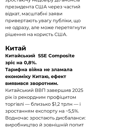
президента США через частий 
відкат, масштабні заяви 
привертають увагу публіки, що 
не одразу, але може перетягнути 
рішення на користь США.
Китай
Китайський  SSE Composite 
зріс на 0,8%.
Тарифна війна не зламала 
економіку Китаю, ефект 
виявився зворотним. 
Китайський ВВП завершив 2025 
рік із рекордним профіцитом 
торгівлі — близько $1,2 трлн — і 
зростанням експорту на ~5,5%. 
Водночас зростають дисбаланси: 
виробництво й зовнішній попит 