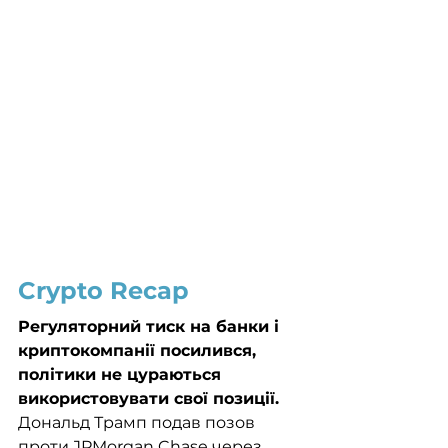
Crypto Recap
Регуляторний тиск на банки і 
криптокомпанії посилився, 
політики не цураються 
використовувати свої позиції. 
Дональд Трамп подав позов 
проти JPMorgan Chase через 