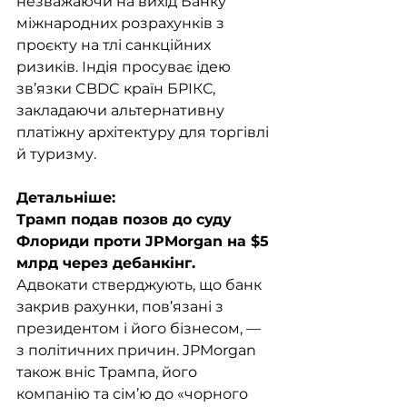
незважаючи на вихід Банку 
міжнародних розрахунків з 
проєкту на тлі санкційних 
ризиків. Індія просуває ідею 
зв’язки CBDC країн БРІКС, 
закладаючи альтернативну 
платіжну архітектуру для торгівлі 
й туризму.
Детальніше:
Трамп подав позов до суду 
Флориди проти JPMorgan на $5 
млрд через дебанкінг. 
Адвокати стверджують, що банк 
закрив рахунки, пов’язані з 
президентом і його бізнесом, — 
з політичних причин. JPMorgan 
також вніс Трампа, його 
компанію та сім’ю до «чорного 