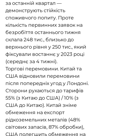
за останній квартал — 
демонструють стійкість 
споживчого попиту. Проте 
кількість первинних заявок на 
безробіття останнього тижня 
склала 248 тис., близько до 
верхнього рівня у 250 тис., який 
фіксували востаннє у 2023 році 
(середнє за 4 тижні). 
Торгові перемовини. Китай та 
США відновили перемовини 
після попередніх угод у Лондоні. 
Сторони рухаються до тарифів 
55% (з Китаю до США) / 10% (з 
США до Китаю). Китай зніме 
обмеження на експорт 
рідкоземельних металів (48% 
світових запасів, 87% обробки), 
США полегшить обмеження на 