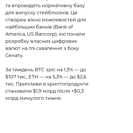
та впровадять нормативну базу 
для випуску стейблкоїнів. Це 
створює вікно можливостей для 
найбільших банків (Bank of 
America, US Bancorp), які почали 
розробку власних цифрових 
валют на тлі схвалення з боку 
Сенату.
За тиждень BTC зріс на 1,3% — до 
$107 тис., ETH — на 5,3% — до $2,6 
тис. Припливи в криптопродукти 
становили $1,9 млрд після +$0,3 
млрд минулого тижня.