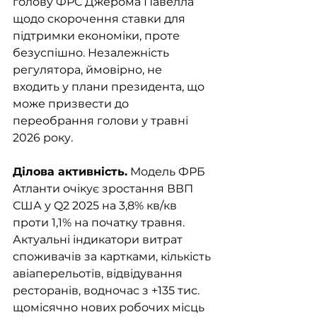
голову ФРС Джерома Павелла 
щодо скорочення ставки для 
підтримки економіки, проте 
безуспішно. Незалежність 
регулятора, ймовірно, не 
входить у плани президента, що 
може призвести до 
переобрання голови у травні 
2026 року. 
Ділова активність.
 Модель ФРБ 
Атланти очікує зростання ВВП 
США у Q2 2025 на 3,8% кв/кв 
проти 1,1% на початку травня. 
Актуальні індикатори витрат 
споживачів за картками, кількість 
авіаперельотів, відвідування 
ресторанів, водночас з +135 тис. 
щомісячно нових робочих місць 