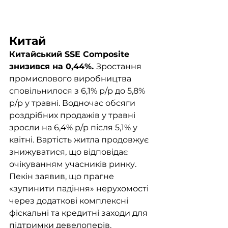
Китай	
Китайський SSE Composite 
знизився на 0,44%. 
Зростання 
промислового виробництва 
сповільнилося з 6,1% р/р до 5,8% 
р/р у травні. Водночас обсяги 
роздрібних продажів у травні 
зросли на 6,4% р/р після 5,1% у 
квітні. Вартість житла продовжує 
знижуватися, що відповідає 
очікуванням учасників ринку. 
Пекін заявив, що прагне 
«зупинити падіння» нерухомості 
через додаткові комплексні 
фіскальні та кредитні заходи для 
підтримки девелоперів.