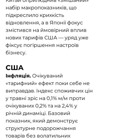
Китай оприлюднив «змішаний» 
набір макропоказників, що 
підкреслило крихкість 
відновлення, а в Японії фокус 
змістився на ймовірний вплив 
нових тарифів США — уряд уже 
фіксує погіршення настроїв 
бізнесу.
США	
Інфляція.
 Очікуваний 
«тарифний» ефект поки себе не 
виправдав. Індекс споживчих цін 
у травні зріс на 0,1% м/м проти 
очікуваних 0,2% та на 2,4% у 
річній динаміці. Базовий 
показник, який демонструє 
структурне подорожчання 
товарів без волатильних 