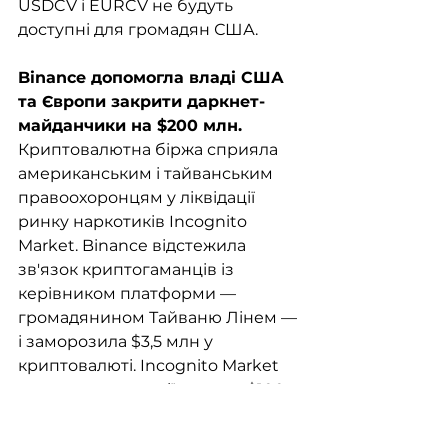
USDCV і EURCV не будуть 
доступні для громадян США.
Binance допомогла владі США 
та Європи закрити даркнет-
майданчики на $200 млн. 
Криптовалютна біржа сприяла 
американським і тайванським 
правоохоронцям у ліквідації 
ринку наркотиків Incognito 
Market. Binance відстежила 
зв'язок криптогаманців із 
керівником платформи — 
громадянином Тайваню Лінем — 
і заморозила $3,5 млн у 
криптовалюті. Incognito Market 
проводив операції на суму $100 
млн через криптоактиви. Біржа 
також брала участь в операції 