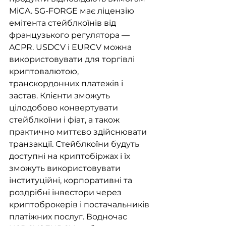
MiCA. SG-FORGE має ліцензію 
емітента стейблкоїнів від 
французького регулятора — 
ACPR. USDCV і EURCV можна 
використовувати для торгівлі 
криптовалютою, 
транскордонних платежів і 
застав. Клієнти зможуть 
цілодобово конвертувати 
стейблкоїни і фіат, а також 
практично миттєво здійснювати 
транзакції. Стейблкоїни будуть 
доступні на криптобіржах і їх 
зможуть використовувати 
інституційні, корпоративні та 
роздрібні інвестори через 
криптоброкерів і постачальників 
платіжних послуг. Водночас 