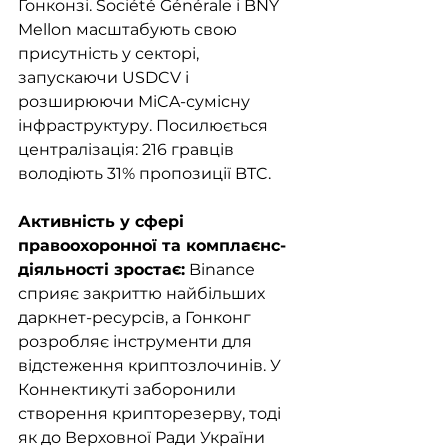
Гонконзі. Société Générale і BNY 
Mellon масштабують свою 
присутність у секторі, 
запускаючи USDCV і 
розширюючи MiCA-сумісну 
інфраструктуру. Посилюється 
централізація: 216 гравців 
володіють 31% пропозиції BTC.
Активність у сфері 
правоохоронної та комплаєнс-
діяльності зростає:
 Binance 
сприяє закриттю найбільших 
даркнет-ресурсів, а Гонконг 
розробляє інструменти для 
відстеження криптозлочинів. У 
Коннектикуті заборонили 
створення крипторезерву, тоді 
як до Верховної Ради України 