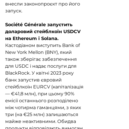
внесли законопроєкт про його 
запуск.
Société Générale запустить 
доларовий стейблкоїн USDCV 
на Ethereum і Solana. 
Кастодіаном виступить Bank of 
New York Mellon (BNY), який 
також зберігає забезпечення 
для USDC і надає послуги для 
BlackRock. У квітні 2023 року 
банк запустив євровий 
стейблкоїн EURCV (капіталізація 
— €41,8 млн), при цьому 90% 
емісії останнього розподілено 
між чотирма гаманцями, з яких 
три (на €25 млн) залишаються 
майже неактивними. Обидва 
продукти відповідають вимогам 