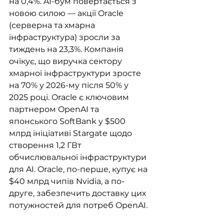
на 0,4%. AI-бум повертається з 
новою силою — акції Oracle 
(серверна та хмарна 
інфраструктура) зросли за 
тиждень на 23,3%. Компанія 
очікує, що виручка сектору 
хмарної інфраструктури зросте 
на 70% у 2026-му після 50% у 
2025 році. Oracle є ключовим 
партнером OpenAI та 
японського SoftBank у $500 
млрд ініціативі Stargate щодо 
створення 1,2 ГВт 
обчислювальної інфраструктури 
для AI. Oracle, по-перше, купує на 
$40 млрд чипів Nvidia, а по-
друге, забезпечить доставку цих 
потужностей для потреб OpenAI.