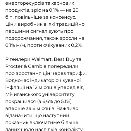
енергоресурсів та харчових 
продуктів, зріс на 0,1% — на 20 
б.п. повільніше за консенсус. 
Ціни виробників, які традиційно 
першими сигналізують про 
подорожчання, також зросли на 
0,1% м/м, проти очікуваних 0,2%.
Рітейлери Walmart, Best Buy та 
Procter & Gamble попередили 
про зростання цін через тарифи. 
Водночас індикатор очікуваної 
інфляції на 12 місяців уперед від 
Мічиганського університету 
покращився (з 6,6% до 5,1%) 
вперше за 6 місяців. Важливо 
відзначити, що наступний 
показник включатиме більше 
даних щодо наслідків конфлікту 