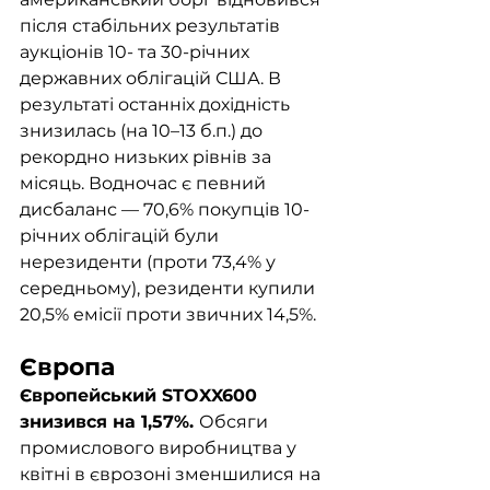
після стабільних результатів 
аукціонів 10- та 30-річних 
державних облігацій США. В 
результаті останніх дохідність 
знизилась (на 10–13 б.п.) до 
рекордно низьких рівнів за 
місяць. Водночас є певний 
дисбаланс — 70,6% покупців 10-
річних облігацій були 
нерезиденти (проти 73,4% у 
середньому), резиденти купили 
20,5% емісії проти звичних 14,5%.
Європа	
Європейський STOXX600 
знизився на 1,57%. 
Обсяги 
промислового виробництва у 
квітні в єврозоні зменшилися на 