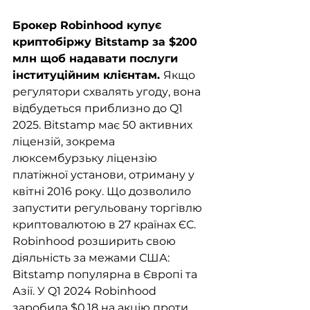
Брокер Robinhood купує 
криптобіржу Bitstamp за $200 
млн щоб надавати послуги 
інституційним клієнтам. 
Якщо 
регулятори схвалять угоду, вона 
відбудеться приблизно до Q1 
2025. Bitstamp має 50 активних 
ліцензій, зокрема 
люксембурзьку ліцензію 
платіжної установи, отриману у 
квітні 2016 року. Що дозволило 
запустити регульовану торгівлю 
криптовалютою в 27 країнах ЄС. 
Robinhood розширить свою 
діяльність за межами США: 
Bitstamp популярна в Європі та 
Азії. У Q1 2024 Robinhood 
заробила $0.18 на акцію проти 