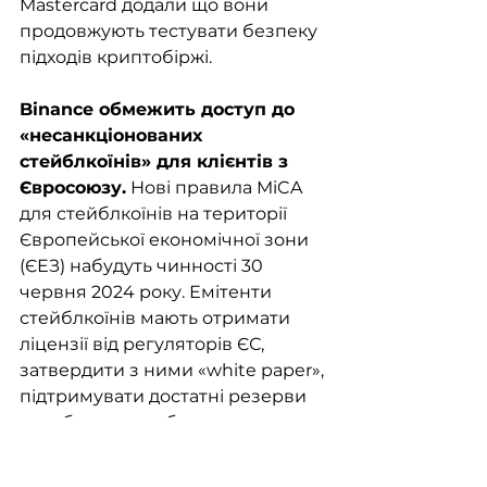
Mastercard додали що вони 
продовжують тестувати безпеку 
підходів криптобіржі.
Binance обмежить доступ до 
«несанкціонованих 
стейблкоїнів» для клієнтів з 
Євросоюзу.
 Нові правила MiCA 
для стейблкоїнів на території 
Європейської економічної зони 
(ЄЕЗ) набудуть чинності 30 
червня 2024 року. Емітенти 
стейблкоїнів мають отримати 
ліцензії від регуляторів ЄС, 
затвердити з ними «white paper», 
підтримувати достатні резерви 
та забезпечити безпечне 
зберігання активів. Binance 
зазначили що ліквідності 