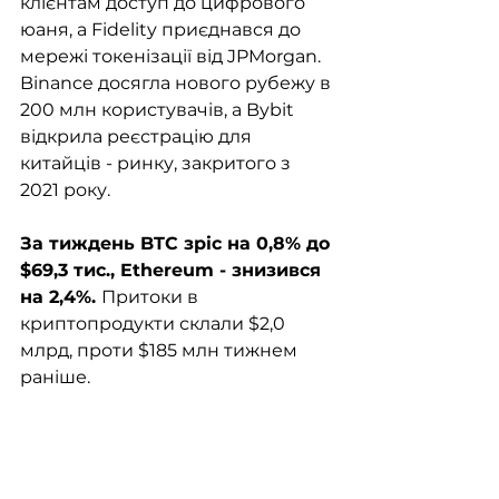
клієнтам доступ до цифрового 
юаня, а Fidelity приєднався до 
мережі токенізації від JPMorgan. 
Binance досягла нового рубежу в 
200 млн користувачів, а Bybit 
відкрила реєстрацію для 
китайців - ринку, закритого з 
2021 року. 
За тиждень BTC зріс на 0,8% до 
$69,3 тис., Ethereum - знизився 
на 2,4%. 
Притоки в 
криптопродукти склали $2,0 
млрд, проти $185 млн тижнем 
раніше.