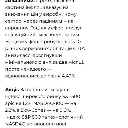
змішаними. 
Проте, загальна 
картина інфляції вказує на 
зниження цін у виробничому 
секторі через падіння цін на 
сировину. Тоді як у сфері послуг 
інфляційний тиск зберігається. 
На цьому фоні прибутковість 10-
річних державних облігацій США 
знизилася, досягнувши 
мінімального рівня за два місяці, 
проте ненадовго — 
відновившись до рівня 4,43%.
Акції. 
За останній тиждень 
індекс широкого ринку S&P500 
зріс на 1,2%, NASDAQ-100 — на 
2,2%, а Dow Jones — на 0,6%. 
Індекс S&P 500 та технологічний 
NASDAQ встановили нові 