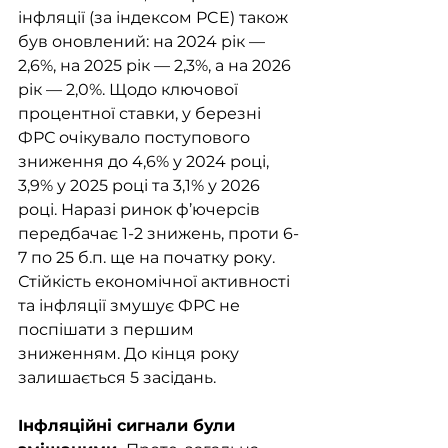
інфляції (за індексом PCE) також 
був оновлений: на 2024 рік — 
2,6%, на 2025 рік — 2,3%, а на 2026 
рік — 2,0%. Щодо ключової 
процентної ставки, у березні 
ФРС очікувало поступового 
зниження до 4,6% у 2024 році, 
3,9% у 2025 році та 3,1% у 2026 
році. Наразі ринок ф’ючерсів 
передбачає 1-2 знижень, проти 6-
7 по 25 б.п. ще на початку року. 
Стійкість економічної активності 
та інфляції змушує ФРС не 
поспішати з першим 
зниженням. До кінця року 
залишається 5 засідань. 
Інфляційні сигнали були 