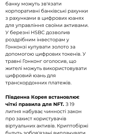
банку можуть зв'язати 
корпоративні банківські рахунки 
з рахунками в цифрових юанях 
для управління своїми активами. 
У березні HSBC дозволив 
роздрібним інвесторам у 
Гонконзі купувати золото за 
допомогою цифрових токенів. У 
травні Гонконг оголосив, що 
жителі можуть використовувати 
цифровий юань для 
транскордонних платежів.
Південна Корея встановлює 
чіткі правила для NFT. 
З 19 
липня набуває чинності закон 
про захист користувачів 
віртуальних активів. Криптобіржі 
будуть зобов'язані виплачувати 