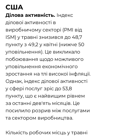
США
Ділова активність. 
Індекс 
ділової активності в 
виробничому секторі (PMI від 
ISM) у травні знизився до 48,7 
пункту з 49,2 у квітні (нижче 50 
уповільнення). Це викликало 
побоювання щодо можливого 
уповільнення економічного 
зростання на тлі високої інфляції. 
Однак, індекс ділової активності 
у сфері послуг зріс до 53,8 
пункту, що є найвищим рівнем 
за останні дев'ять місяців. Це 
посилило розрив між послугами 
та сектором виробництва. 
Кількість робочих місць у травні 