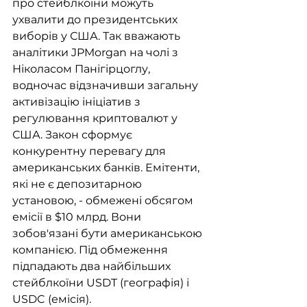
про стейблкоїни можуть 
ухвалити до президентських 
виборів у США. Так вважають 
аналітики JPMorgan на чолі з 
Ніколасом Панігірцоглу, 
водночас відзначивши загальну 
активізацію ініціатив з 
регулювання криптовалют у 
США. Закон сформує 
конкурентну перевагу для 
американських банків. Емітенти, 
які не є депозитарною 
установою, - обмежені обсягом 
емісії в $10 млрд. Вони 
зобов'язані бути американською 
компанією. Під обмеження 
підпадають два найбільших 
стейблкоїни USDT (географія) і 
USDC (емісія). 