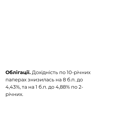
Облігації.
 Дохідність по 10-річних 
паперах знизилась на 8 б.п. до 
4,43%, та на 1 б.п. до 4,88% по 2-
річних.