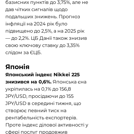
базисних пунктів до 3,75%, але не 
дав чітких сигналів щодо 
подальших знижень. Прогноз 
інфляції на 2024 рік було 
підвищено до 2,5%, а на 2025 рік 
— до 2,2%. ЦБ Данії також знизив 
свою ключову ставку до 3,35% 
слідом за ЄЦБ.
Японія
Японський індекс Nikkei 225 
знизився на 0,6%.
 Японська єна 
укріпилась на 0,1% до 156,8 
JPY/USD, просідаючи до 155 
JPY/USD в середині тижня, що 
створює певний тиск на 
рентабельність експортерів. 
Проте індекс ділової активності у 
сфері послуг продовжив 