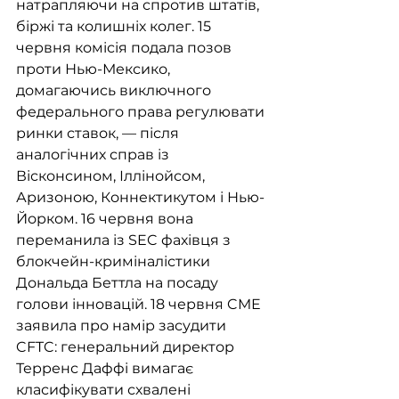
натрапляючи на спротив штатів, 
біржі та колишніх колег. 15 
червня комісія подала позов 
проти Нью-Мексико, 
домагаючись виключного 
федерального права регулювати 
ринки ставок, — після 
аналогічних справ із 
Вісконсином, Іллінойсом, 
Аризоною, Коннектикутом і Нью-
Йорком. 16 червня вона 
переманила із SEC фахівця з 
блокчейн-криміналістики 
Дональда Беттла на посаду 
голови інновацій. 18 червня CME 
заявила про намір засудити 
CFTC: генеральний директор 
Терренс Даффі вимагає 
класифікувати схвалені 