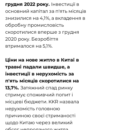
грудня 2022 року. 
Інвестиції в 
основний капітал за п'ять місяців 
знизилися на 4,1%, а вкладення в 
обробну промисловість 
скоротилися вперше з грудня 
2020 року. Безробіття 
втрималося на 5,1%.
Ціни на нове житло в Китаї в 
травні падали швидше, а 
інвестиції в нерухомість за 
п'ять місяців скоротилися на 
13,7%. 
Затяжний спад ринку 
стримує споживчий попит і 
місцеві бюджети. KKR назвала 
нерухомість головною 
причиною своєї стриманості 
щодо Китаю через великий 
обсяг непроданого житла.