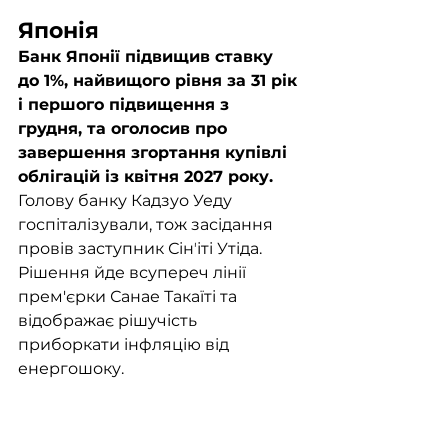
Японія
Банк Японії підвищив ставку 
до 1%, найвищого рівня за 31 рік 
і першого підвищення з 
грудня, та оголосив про 
завершення згортання купівлі 
облігацій із квітня 2027 року. 
Голову банку Кадзуо Уеду 
госпіталізували, тож засідання 
провів заступник Сінʼіті Утіда. 
Рішення йде всупереч лінії 
прем'єрки Санае Такаїті та 
відображає рішучість 
приборкати інфляцію від 
енергошоку.