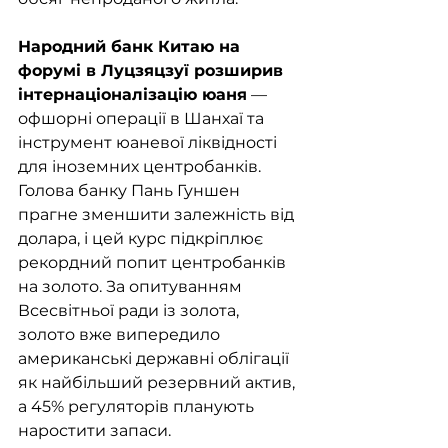
Народний банк Китаю на 
форумі в Луцзяцзуї розширив 
інтернаціоналізацію юаня
 — 
офшорні операції в Шанхаї та 
інструмент юаневої ліквідності 
для іноземних центробанків. 
Голова банку Пань Гуншен 
прагне зменшити залежність від 
долара, і цей курс підкріплює 
рекордний попит центробанків 
на золото. За опитуванням 
Всесвітньої ради із золота, 
золото вже випередило 
американські державні облігації 
як найбільший резервний актив, 
а 45% регуляторів планують 
наростити запаси.