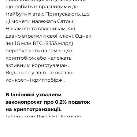
що робить їх вразливими до 
майбутніх атак. Припускають, що 
ці монети належать Сатоші 
Накамото та власникам, які 
давно втратили свої ключі. Однак 
інші 5 млн BTC ($333 млрд) 
перебувають на гаманцях 
криптобірж або належать 
активним користувачам. 
Водночас у звіті не вказані 
конкретні криптобіржі.
В Іллінойсі ухвалили 
законопроєкт про 0,2% податок 
на криптотранзакції. 
Губернатор Джей Бі Прицкер 
підписав пропозицію, яка набуде 
чинності 1 січня 2027 року. 