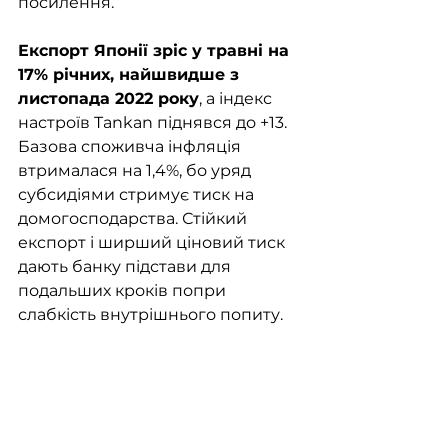
посилення.
Експорт Японії зріс у травні на 
17% річних, найшвидше з 
листопада 2022 року
, а індекс 
настроїв Tankan піднявся до +13. 
Базова споживча інфляція 
втрималася на 1,4%, бо уряд 
субсидіями стримує тиск на 
домогосподарства. Стійкий 
експорт і ширший ціновий тиск 
дають банку підстави для 
подальших кроків попри 
слабкість внутрішнього попиту.