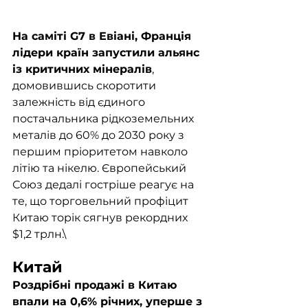
На саміті G7 в Евіані, Франція 
лідери країн запустили альянс 
із критичних мінералів
, 
домовившись скоротити 
залежність від єдиного 
постачальника рідкоземельних 
металів до 60% до 2030 року з 
першим пріоритетом навколо 
літію та нікелю. Європейський 
Союз дедалі гостріше реагує на 
те, що торговельний профіцит 
Китаю торік сягнув рекордних 
$1,2 трлн.\
Китай
Роздрібні продажі в Китаю 
впали на 0,6% річних, уперше з 