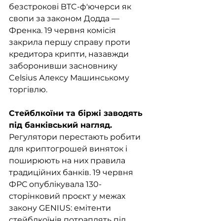
безстрокові BTC-ф'ючерси як 
свопи за законом Додда — 
Френка. 19 червня комісія 
закрила першу справу проти 
кредитора крипти, назавжди 
заборонивши засновнику 
Celsius Алексу Машинському 
торгівлю.
Стейблкоїни та біржі заводять 
під банківський нагляд. 
Регулятори перестають робити 
для криптогрошей виняток і 
поширюють на них правила 
традиційних банків. 19 червня 
ФРС опублікувала 130-
сторінковий проєкт у межах 
закону GENIUS: емітенти 
стейблкоїнів потраплять під 