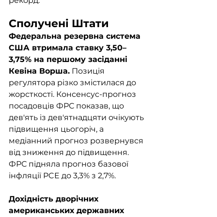
рекорд. 
Сполучені Штати
Федеральна резервна система 
США втримала ставку 3,50–
3,75% на першому засіданні 
Кевіна Ворша.
 Позиція 
регулятора різко змістилася до 
жорсткості. Консенсус-прогноз 
посадовців ФРС показав, що 
дев'ять із дев'ятнадцяти очікують 
підвищення цьогоріч, а 
медіанний прогноз розвернувся 
від зниження до підвищення. 
ФРС підняла прогноз базової 
інфляції PCE до 3,3% з 2,7%.
Дохідність дворічних 
американських державних 