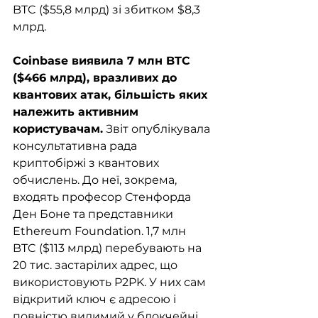
BTC ($55,8 млрд) зі збитком $8,3 
млрд.
Coinbase виявила 7 млн BTC 
($466 млрд), вразливих до 
квантових атак, більшість яких 
належить активним 
користувачам.
 Звіт опублікувала 
консультативна рада 
криптобіржі з квантових 
обчислень. До неї, зокрема, 
входять професор Стенфорда 
Ден Боне та представники 
Ethereum Foundation. 1,7 млн 
BTC ($113 млрд) перебувають на 
20 тис. застарілих адрес, що 
використовують P2PK. У них сам 
відкритий ключ є адресою і 
повністю видимий у блокчейні, 