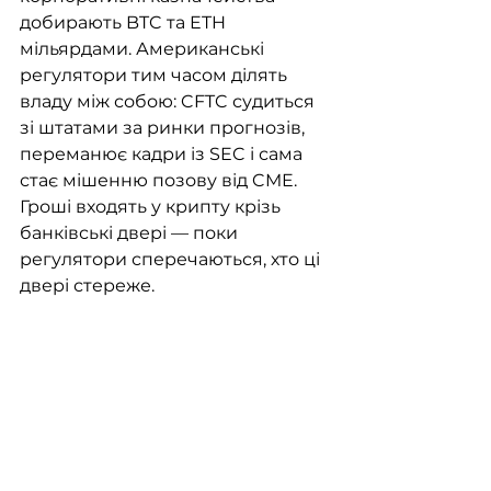
добирають BTC та ETH 
мільярдами. Американські 
регулятори тим часом ділять 
владу між собою: CFTC судиться 
зі штатами за ринки прогнозів, 
переманює кадри із SEC і сама 
стає мішенню позову від CME. 
Гроші входять у крипту крізь 
банківські двері — поки 
регулятори сперечаються, хто ці 
двері стереже.