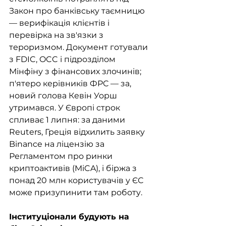
Закон про банківську таємницю 
— верифікація клієнтів і 
перевірка на зв'язки з 
тероризмом. Документ готували 
з FDIC, OCC і підрозділом 
Мінфіну з фінансових злочинів; 
п'ятеро керівників ФРС — за, 
новий голова Кевін Уорш 
утримався. У Європі строк 
спливає 1 липня: за даними 
Reuters, Греція відхилить заявку 
Binance на ліцензію за 
Регламентом про ринки 
криптоактивів (MiCA), і біржа з 
понад 20 млн користувачів у ЄС 
може призупинити там роботу.
Інституціонали будують на 