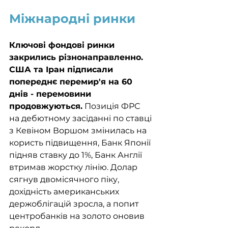
Міжнародні ринки
Ключові фондові ринки 
закрились різнонаправленно. 
США та Іран підписали 
попереднє перемир'я на 60 
днів - перемовини 
продовжуються.
 Позиція ФРС 
на дебютному засіданні по ставці 
з Кевіном Воршом змінилась на 
користь підвищення, Банк Японії 
підняв ставку до 1%, Банк Англії 
втримав жорстку лінію. Долар 
сягнув двомісячного піку, 
дохідність американських 
держоблігацій зросла, а попит 
центробанків на золото оновив 