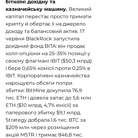
біткоїні дохідну та 
казначейську машину. 
Великий 
капітал перестає просто тримати 
крипту й обертає її на джерело 
доходу та балансовий актив. 17 
червня BlackRock запустила 
дохідний фонд BITA: він продає 
колл-опціони на 25–35% позиції у 
своєму флагмані IBIT ($50,3 млрд) 
і бере 0,65% комісії проти 0,25% в 
IBIT. Корпоративні казначейства 
нарощують обсяги попри 
збитки: BitMine докупила 76,9 
тис. ETH і довела запас до 5,6 млн 
ETH ($10 млрд, 4,7% емісії) за 
паперового збитку $9,1 млрд. 
Strategy добрала 1,6 тис. BTC за 
$209 млн через розміщення 
акцій MSTR і тримає 846,8 тис. 