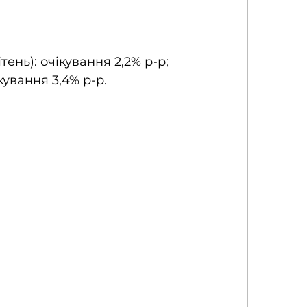
ень): очікування 2,2% р-р; 
кування 3,4% р-р.