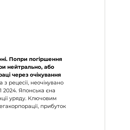
оні. Попри погіршення 
и нейтрально, або 
аці через очікування 
 з рецесії, неочікувано 
 2024. Японська єна 
ції уряду. Ключовим 
акорпорації, прибуток 