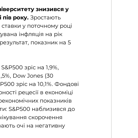
іверситету знизився у 
 пів року.
 Зростають 
 ставки у поточному році 
увана інфляція на рік 
результат, показник на 5 
S&P500 зріс на 1,9%, 
,5%, Dow Jones (30 
P500 зріс на 10,1%. Фондові 
ості рецесії в економіці 
економічних показників 
ати: S&P500 наблизився до 
чікування скорочення 
ають очі на негативну 