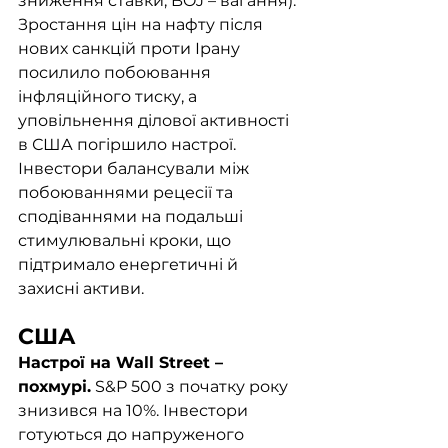
зниження ставки, BOJ – вагання). 
Зростання цін на нафту після 
нових санкцій проти Ірану 
посилило побоювання 
інфляційного тиску, а 
уповільнення ділової активності 
в США погіршило настрої. 
Інвестори балансували між 
побоюваннями рецесії та 
сподіваннями на подальші 
стимулювальні кроки, що 
підтримало енергетичні й 
захисні активи. 
США	
Настрої на Wall Street – 
похмурі.
 S&P 500 з початку року 
знизився на 10%. Інвестори 
готуються до напруженого 