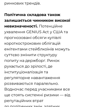
ринкових трендів.
Політична складова також 
залишається чинником високої 
невизначеності. 
Потенційне 
ухвалення GENIUS Act у США та 
прогнозовані обсяги купівлі 
короткострокових облігацій 
емітентами стейблкоїнів можуть 
суттєво змінити структуру 
попиту на держборг. Ринок 
рухається до зрілості, де 
інституціоналізація та 
регуляторне навантаження 
розвиваються паралельно. 
Водночас перед учасниками все 
ще стоять системні ризики — від 
репутаційних втрат 
до політичних змін, здатних 