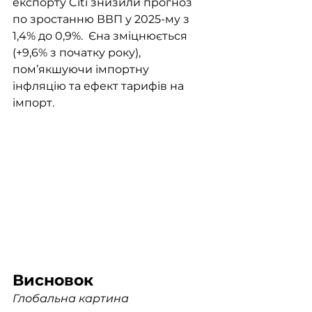
експорту Citi знизили прогноз 
по зростанню ВВП у 2025-му з 
1,4% до 0,9%.  Єна зміцнюється 
(+9,6% з початку року), 
пом’якшуючи імпортну 
інфляцію та ефект тарифів на 
імпорт.
Висновок	 
Глобальна картина 