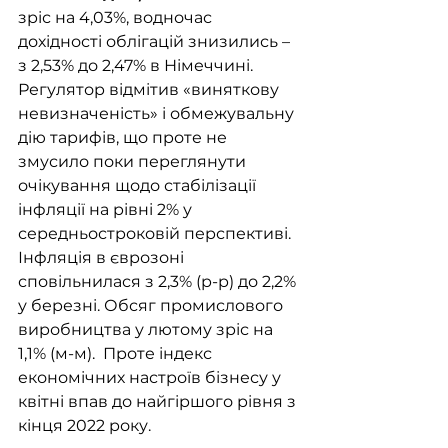
зріс на 4,03%, водночас 
дохідності облігацій знизились – 
з 2,53% до 2,47% в Німеччині. 
Регулятор відмітив «виняткову 
невизначеність» і обмежувальну 
дію тарифів, що проте не 
змусило поки переглянути 
очікування щодо стабілізації 
інфляції на рівні 2% у 
середньостроковій перспективі. 
Інфляція в єврозоні 
сповільнилася з 2,3% (р-р) до 2,2% 
у березні. Обсяг промислового 
виробництва у лютому зріс на 
1,1% (м-м).  Проте індекс 
економічних настроїв бізнесу у 
квітні впав до найгіршого рівня з 
кінця 2022 року.