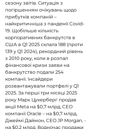
сезону звітів. Ситуація з 
погіршенням очікувань щодо 
прибутків компаній – 
найкритичніша з пандемії Covid-
19. Щобільше кількість 
корпоративних банкрутств в 
США в Q1 2025 склала 188 (проти 
139 у Q1 2024), рекордний рівень 
з 2010 року, коли в розпал 
фінансової кризи заяви на 
банкрутство подали 254 
компанії. Інсайдери 
розвантажували портфелі у Q1 
2025. За перші три місяці 2025 
року Марк Цукерберг продав 
акції Meta на $0,7 млрд, CEO 
компанії Oracle – на $0,7 млрд, 
Джеймі Даймон, CEO JP Morgan, - 
на $0,2 млрд. Водночас продажи 