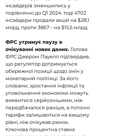
інсайдерів зменшились у 
порівнянні до Q1 2024: тоді 4702 
інсайдери продали акцій на $28,1 
млрд, проти 3867 – на $15,5 млрд.
ФРС утримує паузу в 
очікуванні нових даних. 
Голова 
ФРС Джером Пауелл підтвердив, 
що регулятор дотримується 
обережної позиції щодо змін у 
монетарній політиці. За його 
словами, зростання інфляції та 
уповільнення економіки можуть 
виявитися серйознішими, ніж 
передбачалося раніше, а поточні 
тарифи залишаються на вищому 
рівні, ніж очікував ринок. 
Ключова процентна ставка 