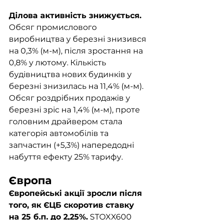
Ділова активність знижується.
Обсяг промислового 
виробництва у березні знизився 
на 0,3% (м-м), після зростання на 
0,8% у лютому. Кількість 
будівництва нових будинків у 
березні знизилась на 11,4% (м-м). 
Обсяг роздрібних продажів у 
березні зріс на 1,4% (м-м), проте 
головним драйвером стала 
категорія автомобілів та 
запчастин (+5,3%) напередодні 
набуття ефекту 25% тарифу. 
Європа	
Європейські акції зросли після 
того, як ЄЦБ скоротив ставку 
на 25 б.п. до 2,25%.
 STOXX600 