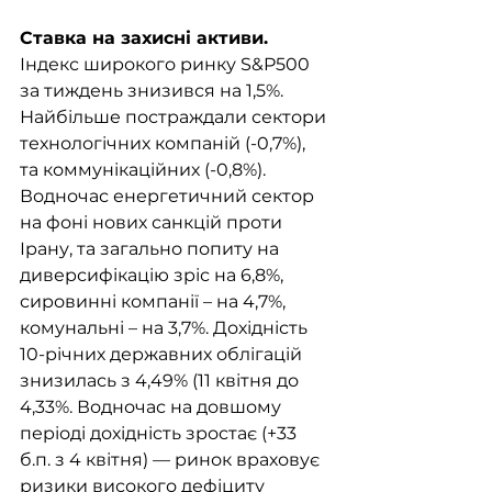
Ставка на захисні активи. 
Індекс широкого ринку S&P500 
за тиждень знизився на 1,5%. 
Найбільше постраждали сектори 
технологічних компаній (-0,7%), 
та коммунікаційних (-0,8%). 
Водночас енергетичний сектор 
на фоні нових санкцій проти 
Ірану, та загально попиту на 
диверсифікацію зріс на 6,8%, 
сировинні компанії – на 4,7%, 
комунальні – на 3,7%. Дохідність 
10-річних державних облігацій 
знизилась з 4,49% (11 квітня до 
4,33%. Водночас на довшому 
періоді дохідність зростає (+33 
б.п. з 4 квітня) — ринок враховує  
ризики високого дефіциту 