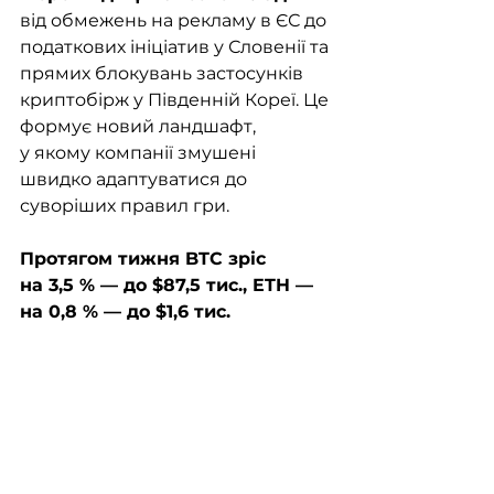
від обмежень на рекламу в ЄС до 
податкових ініціатив у Словенії та 
прямих блокувань застосунків 
криптобірж у Південній Кореї. Це 
формує новий ландшафт, 
у якому компанії змушені 
швидко адаптуватися до 
суворіших правил гри.
Протягом тижня BTC зріс 
на 3,5 % — до $87,5 тис., ETH — 
на 0,8 % — до $1,6 тис.