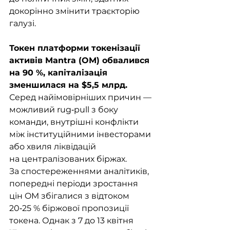
докорінно змінити траєкторію 
галузі.
Токен платформи токенізації 
активів Mantra (OM) обвалився 
на 90 %, капіталізація 
зменшилася на $5,5 млрд.
Серед найімовірніших причин — 
можливий rug‑pull з боку 
команди, внутрішні конфлікти 
між інституційними інвесторами 
або хвиля ліквідацій 
на централізованих біржах. 
За спостереженнями аналітиків, 
попередні періоди зростання 
цін OM збігалися з відтоком 
20‑25 % біржової пропозиції 
токена. Однак з 7 до 13 квітня 