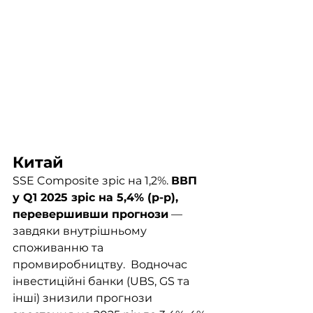
Китай	
SSE Composite зріс на 1,2%. 
ВВП 
у Q1 2025 зріс на 5,4% (р-р), 
перевершивши прогнози
 — 
завдяки внутрішньому 
споживанню та 
промвиробництву.  Водночас 
інвестиційні банки (UBS, GS та 
інші) знизили прогнози 