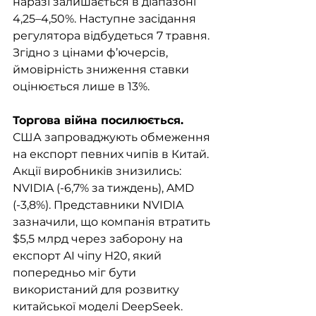
наразі залишається в діапазоні 
4,25–4,50%. Наступне засідання 
регулятора відбудеться 7 травня. 
Згідно з цінами ф’ючерсів, 
ймовірність зниження ставки 
оцінюється лише в 13%.
Торгова війна посилюється. 
США запроваджують обмеження 
на експорт певних чипів в Китай. 
Акції виробників знизились: 
NVIDIA (-6,7% за тиждень), AMD 
(-3,8%). Представники NVIDIA 
зазначили, що компанія втратить 
$5,5 млрд через заборону на 
експорт AI чіпу H20, який 
попередньо міг бути 
використаний для розвитку 
китайської моделі DeepSeek.