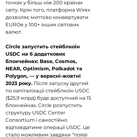
точках у більш ніж 200 країнах 
світу. Крім того, платформа Wirex 
дозволяє миттєво конвертувати 
EUROe у 100+ інших світових 
валют.
Circle запустить стейблкоїн 
USDC на 6 додаткових 
блокчейнах: Base, Cosmos, 
NEAR, Optimism, Polkadot та 
Polygon, — у вересні-жовтні 
2023 року.
 Після запуску другий 
по капіталізації стейблкоїн USDC 
($25,9 млрд) буде доступний на 15 
блокчейнах. Circle розпустить 
структуру USDC Center 
Consortium і самостійно 
відповідатиме операції USDC. Це 
стало можливим завдяки “появі 