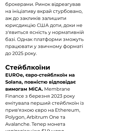
брокерами. Ринок відреагував 
на ініціативу вкрай стурбовано, 
аж до закликів залишити 
юрисдикцію США доти, доки не 
з'явиться ясність у нормативній 
базі. Однак платформи зможуть 
працювати у звичному форматі 
до 2025 року.
Стейблкоїни
EUROe, євро-стейблкоїн на 
Solana, повністю відповідає 
вимогам MiCA.
 Membrane 
Finance з березня 2023 року 
емітувала перший стейблкоїн із 
прив'язкою євро на Ethereum, 
Polygon, Arbitrum One та 
Avalanche. Тепер монета 