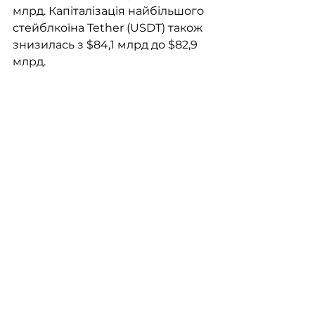
млрд. Капіталізація найбільшого 
стейблкоїна Tether (USDT) також 
знизилась з $84,1 млрд до $82,9 
млрд. 