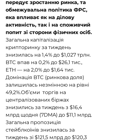
передує зростанню ринка, та 
обмежувальна політика ФРС, 
яка впливає як на ділову 
активність, так і на споживчий 
попит зі сторони фізичних осіб. 
Загальна капіталізація 
крипторинку за тиждень 
знизилась на 1,4% до $1,027 трлн. 
BTC впав на 0,2% до $26,1 тис., 
ETH — на 2,0% до $1,64 тис. 
Домінація BTC (ринкова доля) 
залишилась незмінною на рівні 
49,2%.Об’єми  торгів на 
централізованих біржах 
знизились за тиждень з $16,4 
млрд щодня (7DMA) до $11,1 млрд. 
Загальна пропозиція 
стейблкоїнів знизилась за 
тиждень зі $121,5 млрд до $120,3 