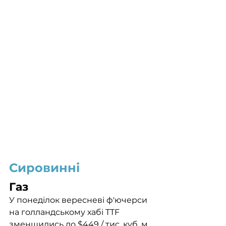
Сировинні
Газ
У понеділок вересневі ф'ючерси 
на голландському хабі TTF 
зменшились до $449 / тис. куб. м. 