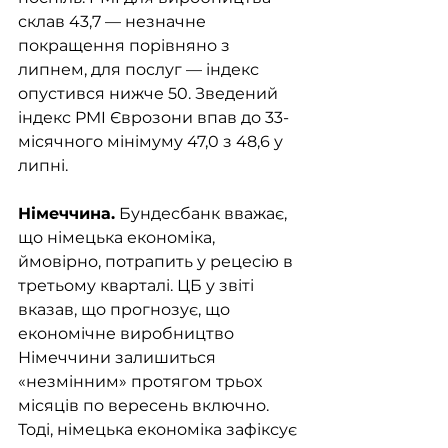
склав 43,7 — незначне 
покращення порівняно з 
липнем, для послуг — індекс 
опустився нижче 50. Зведений 
індекс PMI Єврозони впав до 33-
місячного мінімуму 47,0 з 48,6 у 
липні.
Німеччина.
 Бундесбанк вважає, 
що німецька економіка, 
ймовірно, потрапить у рецесію в 
третьому кварталі. ЦБ у звіті 
вказав, що прогнозує, що 
економічне виробництво 
Німеччини залишиться 
«незмінним» протягом трьох 
місяців по вересень включно. 
Тоді, німецька економіка зафіксує 