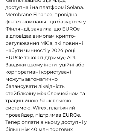
капіталізацією $1,9 млрд 
доступна і на платформі Solana. 
Membrane Finance, провідна 
фінтех-компанія, що базується у 
Фінляндії, заявила, що EUROe 
відповідає вимогам крипто-
регулювання MiCa, які повинні 
набути чинності у 2024 році. 
EUROe також підтримує API. 
Завдяки цьому інституційні або 
корпоративні користувачі 
можуть автоматично 
балансувати ліквідність 
стейблкоїну між блокчейном та 
традиційною банківською 
системою. Wirex, платіжний 
провайдер, підтримав EUROe. 
Тепер оплати в ньому доступні у 
більш ніж 40 млн торгових 