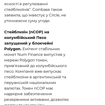
ясності в регулюванні 
стейблкоїнів”. Coinbase також 
заявила, що інвестує у Circle, не 
уточнюючи суму угоди.
Стейблкоїн (nCOP) на 
колумбійський Песо 
запущений у блокчейні 
Polygon. 
Емітент стабільних 
монет Num Finance випустив у 
мережі Polygon токен, 
прив'язаний до колумбійського 
песо. Компанія вже випускає 
стейблкоїни в аргентинській та 
перуанській національних 
валютах. Токен nCOP має 
надмірне забезпечення 
резервними активами, дозволяє 