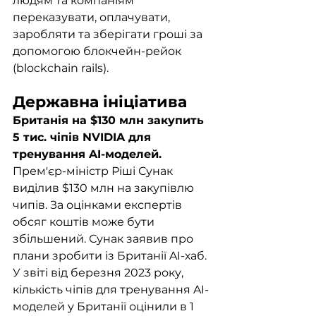
людям та компаніям 
переказувати, оплачувати, 
заробляти та зберігати гроші за 
допомогою блокчейн-рейок 
(blockchain rails). 
Державна ініціатива
Британія на $130 млн закупить 
5 тис. чіпів NVIDIA для 
тренування AI-моделей.
Прем'єр-міністр Ріші Сунак 
виділив $130 млн на закупівлю 
чипів. За оцінками експертів 
обсяг коштів може бути 
збільшений. Сунак заявив про 
плани зробити із Британії AI-хаб. 
У звіті від березня 2023 року, 
кількість чіпів для тренування AI-
моделей у Британії оцінили в 1 