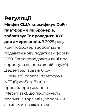
Регуляції
Мінфін США класифікує DeFi-
платформи як брокерів, 
зобов'язує їх проводити KYC 
для американців.
 З 2025 року 
криптоброкери зобов'язані 
подавати нову податкову форму 
1099-DA та передавати дані про 
користувачів податковій службі. 
Децентралізовані біржі 
(Uniswap), торгові платформи 
NFT (OpenSea, Blur) та 
провайдери гаманців 
(Metamask), що пропонують 
послуги з торгівлі цифровими 
активами, вважаються 