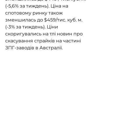
(-5,6% за тиждень). Ціна на 
спотовому ринку також 
зменшилась до $459/тис. куб. м. 
(-3% за тиждень). Ціни 
скоригувались на тлі новин про 
скасування страйків на частині 
ЗПГ-заводів в Австралії.
Так, ситуація зі страйками в 
Австралії після проведення 