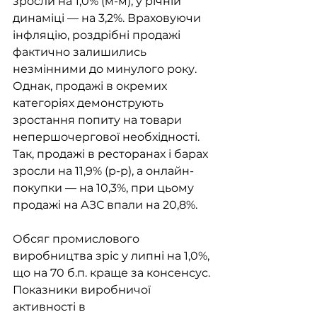
зросли на 1,0% (м-м), у річній 
динаміці — на 3,2%. Враховуючи 
інфляцію, роздрібні продажі 
фактично залишились 
незмінними до минулого року. 
Однак, продажі в окремих 
категоріях демонструють 
зростання попиту на товари 
непершочергової необхідності. 
Так, продажі в ресторанах і барах 
зросли на 11,9% (р-р), а онлайн-
покупки — на 10,3%, при цьому 
продажі на АЗС впали на 20,8%.
Обсяг промислового 
виробництва зріс у липні на 1,0%, 
що на 70 б.п. краще за консенсус. 
Показники виробничої 
активності в 