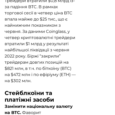
Трейдери втратили $0,8 млрд із-
за падіння BTC. В рамках 
торгової сесії в четвер ціна BTC 
впала майже до $25 тис., що є 
найнижчим показником з 
червня. За даними Coinglass, у 
четвер криптовалютні трейдери 
втратили $1 млрд у результаті 
найбільшої ліквідації з червня 
2022 року. Біржі “закрили” 
трейдерам довгих позицій на 
$821 млн, в т.ч. по біткоїну (BTC) 
на $472 млн і по ефіріуму (ETH) — 
на $302 млн.
Стейблкоїни та 
платіжні засоби
Замінити національну валюту 
на BTC.
 Фаворит 