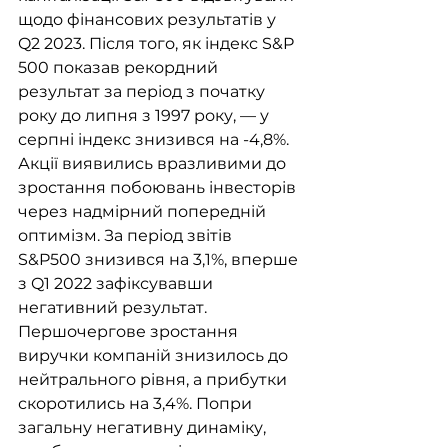
щодо фінансових результатів у 
Q2 2023. Після того, як індекс S&P 
500 показав рекордний 
результат за період з початку 
року до липня з 1997 року, — у 
серпні індекс знизився на -4,8%.  
Акції виявились вразливими до 
зростання побоювань інвесторів 
через надмірний попередній 
оптимізм. За період звітів 
S&P500 знизився на 3,1%, вперше 
з Q1 2022 зафіксувавши 
негативний результат. 
Першочергове зростання 
виручки компаній знизилось до 
нейтрального рівня, а прибутки 
скоротились на 3,4%. Попри 
загальну негативну динаміку, 