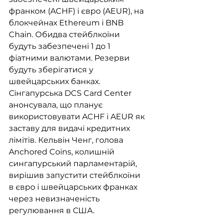
франком (ACHF) і євро (AEUR), на 
блокчейнах Ethereum і BNB 
Chain. Обидва стейблкоїни 
будуть забезпечені 1 до 1 
фіатними валютами. Резерви 
будуть зберігатися у 
швейцарських банках. 
Сінгапурська DCS Card Center 
анонсувала, що планує 
використовувати ACHF і AEUR як 
заставу для видачі кредитних 
лімітів. Кельвін Ченг, голова 
Anchored Coins, колишній 
сингапурський парламентарій, 
вирішив запустити стейблкоїни 
в євро і швейцарських франках 
через невизначеність 
регулювання в США. 