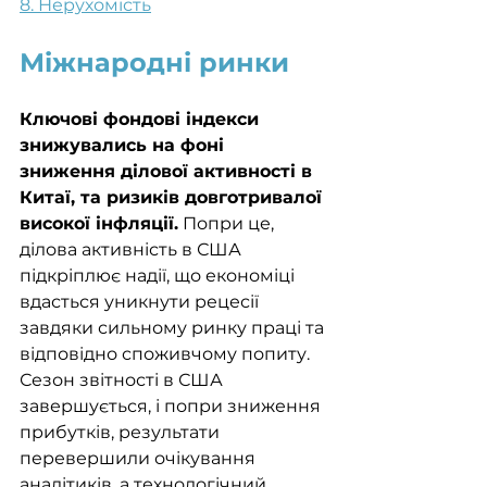
8. Нерухомість
Міжнародні ринки
Ключові фондові індекси 
знижувались на фоні 
зниження ділової активності в 
Китаї, та ризиків довготривалої 
високої інфляції.
 Попри це, 
ділова активність в США 
підкріплює надії, що економіці 
вдасться уникнути рецесії 
завдяки сильному ринку праці та 
відповідно споживчому попиту. 
Сезон звітності в США 
завершується, і попри зниження 
прибутків, результати 
перевершили очікування 
аналітиків, а технологічний 