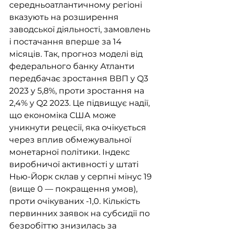
середньоатлантичному регіоні 
вказують на розширення 
заводської діяльності, замовлень 
і постачання вперше за 14 
місяців. Так, прогноз моделі від 
федерального банку Атланти 
передбачає зростання ВВП у Q3 
2023 у 5,8%, проти зростання на 
2,4% у Q2 2023. Це підвищує надії, 
що економіка США може 
уникнути рецесії, яка очікується 
через вплив обмежувальної 
монетарної політики. Індекс 
виробничої активності у штаті 
Нью-Йорк склав у серпні мінус 19 
(вище 0 — покращення умов), 
проти очікуваних -1,0. Кількість 
первинних заявок на субсидії по 
безробіттю знизилась за 