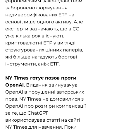
європейським законодавством 
заборонено формування 
недиверсифікованих ETF на 
основі лише одного активу. Але 
експерти зазначають, що в ЄС 
уже кілька років існують 
криптовалютні ETP у вигляді 
структурованих цінних паперів, 
які більше нагадують боргові 
інструменти, аніж ETF.
NY Times готує позов проти 
OpenAI.
 Видання звинувачує 
OpenAI в порушенні авторських 
прав. NY Times не домовилися з 
OpenAI про розміри компенсації 
за те, що ChatGPT 
використовував статті на сайті 
NY Times для навчання. Поки 