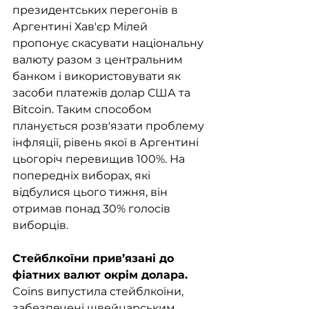
президентських перегонів в 
Аргентині Хав'єр Мілей 
пропонує скасувати національну 
валюту разом з центральним 
банком і використовувати як 
засоби платежів долар США та 
Bitcoin. Таким способом 
планується розв'язати проблему 
інфляції, рівень якої в Аргентині 
цьогоріч перевищив 100%. На 
попередніх виборах, які 
відбулися цього тижня, він 
отримав понад 30% голосів 
виборців.
Стейблкоїни прив’язані до 
фіатних валют окрім долара.
Coins випустила стейблкоїни, 
забезпечені швейцарським 