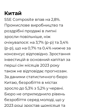
Китай
SSE Composite впав на 2,8%. 
Промислове виробництво та 
роздрібні продажі в липні 
зросли повільніше, ніж 
очікувалося: на 3,7% (р-р) та 3,4% 
(р-р), що на 0,7% та 0,4% нижче за 
консенсус відповідно. Зростання 
інвестицій в основний капітал за 
перші сім місяців 2023 року 
також не відповідає прогнозам. 
За даними статистичного бюро 
Китаю, безробіття в містах 
зросло до 5,3% з 5,2% у червні. 
Бюро не оприлюднило рівень 
безробіття серед молоді, що у 
2023 році зростав щомісяця та 