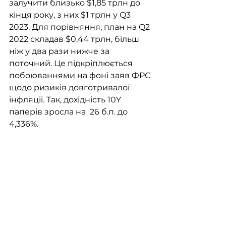
залучити близько $1,85 трлн до 
кінця року, з них $1 трлн у Q3 
2023. Для порівняння, план на Q2 
2022 складав $0,44 трлн, більш 
ніж у два рази нижче за 
поточний. Це підкріплюється 
побоюваннями на фоні заяв ФРС 
щодо ризиків довготривалої 
інфляції. Так, дохідність 10Y 
паперів зросла на  26 б.п. до 
4,336%.