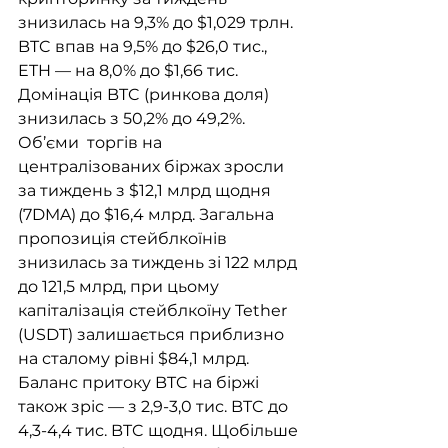
знизилась на 9,3% до $1,029 трлн. 
BTC впав на 9,5% до $26,0 тис., 
ETH — на 8,0% до $1,66 тис. 
Домінація BTC (ринкова доля) 
знизилась з 50,2% до 49,2%. 
Об’єми  торгів на 
централізованих біржах зросли 
за тиждень з $12,1 млрд щодня 
(7DMA) до $16,4 млрд. Загальна 
пропозиція стейблкоїнів 
знизилась за тиждень зі 122 млрд 
до 121,5 млрд, при цьому 
капіталізація стейблкоїну Tether 
(USDT) залишається приблизно 
на сталому рівні $84,1 млрд. 
Баланс притоку BTC на біржі 
також зріс — з 2,9-3,0 тис. BTC до 
4,3-4,4 тис. BTC щодня. Щобільше 