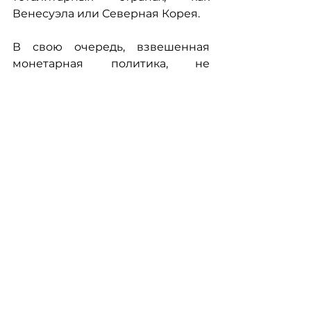
Венесуэла или Северная Корея.
В свою очередь, взвешенная 
монетарная политика, не 
провоцирующая 
дополнительные инфляционные 
риски при одновременном 
удержании курсовой 
стабильности за счет притока 
иностранной валюты позволит 
расти украинской экономике 
наращивать свой долларовый 
ВВП на 17-20% в год  по сложному 
проценту. То есть удвоить 
долларовый ВВП страны с 2016 
по 2021 годы. Нет, структурные 
реформы и подавление 
коррупции там, где это 