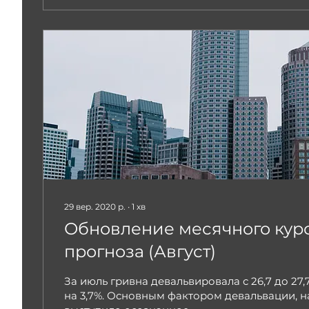
29 вер. 2020 р.
∙
1
хв
Обновление месячного кур
прогноза (Август)
За июль гривна девальвировала с 26,7 до 27
на 3,7%. Основным фактором девальвации, н