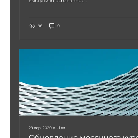
выступило осознанное...
98
0
29 вер. 2020 р.
∙
1
хв
Обновление месячного кур