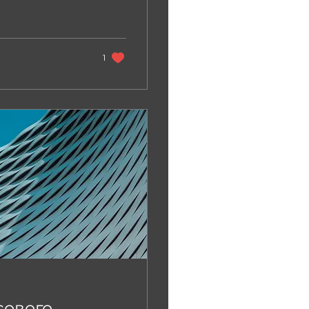
1
сового