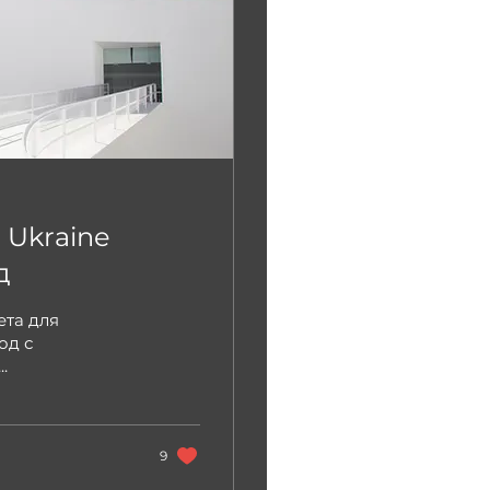
 Ukraine
д
ета для
од с
.
9