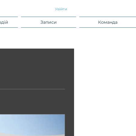
Увійти
одій
Записи
Команда