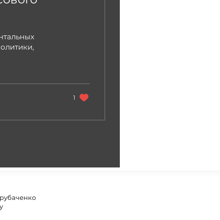
ентальных
олитики,
1
Трубаченко
у