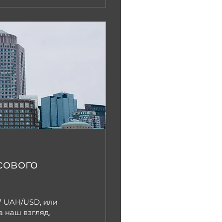
сового
,7 UAH/USD, или
а наш взгляд,