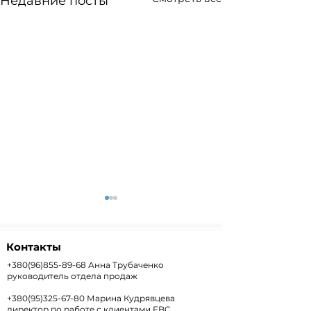
Недавние посты
Контакты
+380(96)855-89-68
Анна Трубаченко
руководитель отдела продаж
+380(95)325-67-80
Марина Кудрявцева
Weekly+FX #303 —
Weekly #302 
директор по работе с клиентами FBC