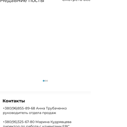
Недавние посты
Контакты
+380(96)855-89-68
Анна Трубаченко
руководитель отдела продаж
+380(95)325-67-80
Марина Кудрявцева
Weekly+FX #303 —
Weekly #302 
директор по работе с клиентами FBC