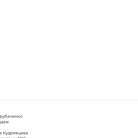
Трубаченко
одаж
на Кудрявцева