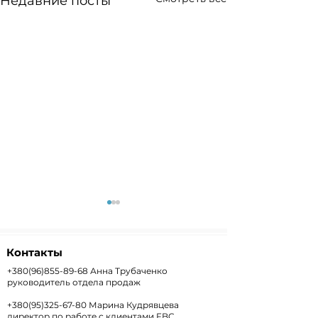
Недавние посты
Контакты
+380(96)855-89-68
Анна Трубаченко
руководитель отдела продаж
+380(95)325-67-80
Марина Кудрявцева
Weekly+FX #303 —
Weekly #302 
директор по работе с клиентами FBC