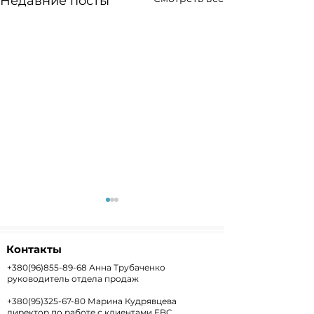
Недавние посты
Контакты
+380(96)855-89-68
Анна Трубаченко
руководитель отдела продаж
+380(95)325-67-80
Марина Кудрявцева
Weekly+FX #303 —
Weekly #302 
директор по работе с клиентами FBC