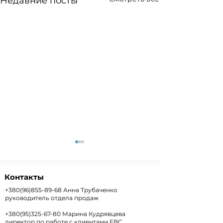
Недавние посты
Контакты
+380(96)855-89-68
Анна Трубаченко
руководитель отдела продаж
+380(95)325-67-80
Марина Кудрявцева
Weekly+FX #303 —
Weekly #302 
директор по работе с клиентами FBC