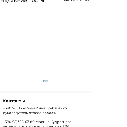
Недавние посты
Контакты
+380(96)855-89-68
Анна Трубаченко
руководитель отдела продаж
+380(95)325-67-80
Марина Кудрявцева
Weekly+FX #303 —
Weekly #302 
директор по работе с клиентами FBC