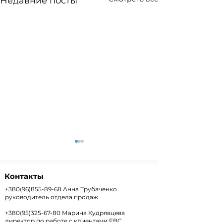
Недавние посты
Контакты
+380(96)855-89-68
Анна Трубаченко
руководитель отдела продаж
+380(95)325-67-80
Марина Кудрявцева
Weekly+FX #303 —
Weekly #302 
директор по работе с клиентами FBC