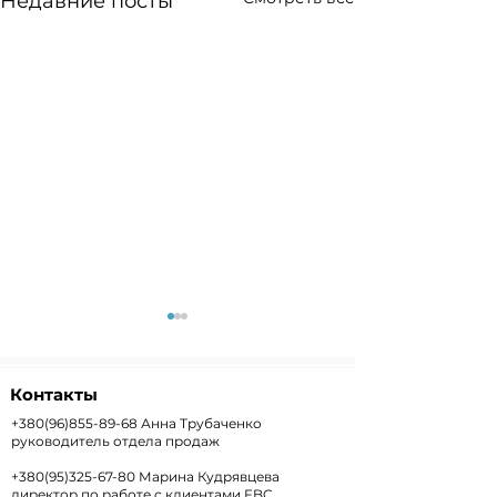
Недавние посты
Контакты
+380(96)855-89-68
Анна Трубаченко
руководитель отдела продаж
+380(95)325-67-80
Марина Кудрявцева
Weekly+FX #303 —
Weekly #302 
директор по работе с клиентами FBC