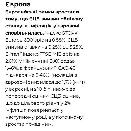
Європа
Європейські ринки зростали 
тому, що ЄЦБ знизив облікову 
ставку, а інфляція у єврозоні 
сповільнилась.
 Індекс STOXX 
Europe 600 зріс на 0,58%. ЄЦБ 
знизив ставку на 0,25% до 3,25%. 
В Італії індекс FTSE MIB зріс на 
2,61%, у Німеччині DAX додав 
1,46%, а французький CAC 40 
піднявся на 0,46%. Інфляція в 
єврозоні знизилася до 1,7% (м-м) 
у вересні, на 10 б.п. нижче за 
попередні оцінки. ЄЦБ оцінив, 
що до цільового рівня у 2% 
інфляція повернеться у 
наступному році, а у поточному 
зростає понад ним. 