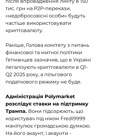
після впровадження ліміту в 150 
тис. грн на P2P-перекази, 
«недобросовісні особи» будуть 
частіше використовувати 
криптовалюту. 
Раніше, Голова комітету з питань 
фінансової та митної політики 
Гетманцев зазначив, що в Україні 
легалізують криптовалюти в Q1-
Q2 2025 року, а пільгового 
податкового режиму не буде.
Адміністрація Polymarket 
розслідує ставки на підтримку 
Трампа. 
Вони підозрюють, що 
користувач під ніком Fredi9999 
маніпулює громадською думкою. 
На його акаунт, і акаунти - 