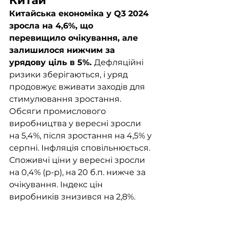
Китай
Китайська економіка у Q3 2024 
зросла на 4,6%, що 
перевищило очікування, але 
залишилося нижчим за 
урядову ціль в 5%. 
Дефляційні 
ризики зберігаються, і уряд 
продовжує вживати заходів для 
стимулювання зростання. 
Обсяги промислового 
виробництва у вересні зросли 
на 5,4%, після зростання на 4,5% у 
серпні. Інфляція сповільнюється. 
Споживчі ціни у вересні зросли 
на 0,4% (р-р), на 20 б.п. нижче за 
очікування. Індекс цін 
виробників знизився на 2,8%.