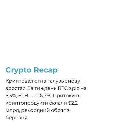
Crypto Recap
Криптовалютна галузь знову 
зростає. За тиждень BTC зріс на 
5,3%, ETH - на 6,7%. Притоки в 
криптопродукти склали $2,2 
млрд, рекордний обсяг з 
березня. 