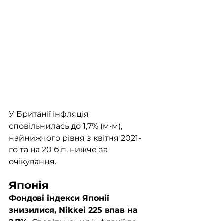
У Британії інфляція 
сповільнилась до 1,7% (м-м), 
найнижчого рівня з квітня 2021-
го та на 20 б.п. нижче за 
очікування.
Японія
Фондові індекси Японії 
знизилися, Nikkei 225 впав на 