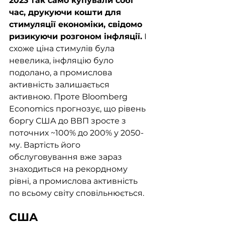
2023 так само купували собі 
час, друкуючи кошти для 
стимуляції економіки, свідомо 
ризикуючи розгоном інфляції.
 І 
схоже ціна стимулів була 
невелика, інфляцію було 
подолано, а промислова 
активність залишається 
активною. Проте Bloomberg 
Economics прогнозує, що рівень 
боргу США до ВВП зросте з 
поточних ~100% до 200% у 2050-
му. Вартість його 
обслуговування вже зараз 
знаходиться на рекордному 
рівні, а промислова активність 
по всьому світу сповільнюється. 
США