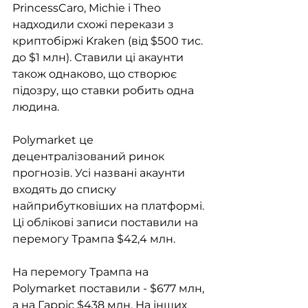
PrincessCaro, Michie і Theo 
надходили схожі перекази з 
криптобіржі Kraken (від $500 тис. 
до $1 млн). Ставили ці акаунти 
також однаково, що створює 
підозру, що ставки робить одна 
людина. 
Polymarket це 
децентралізований ринок 
прогнозів. Усі названі акаунти 
входять до списку 
найприбутковіших на платформі. 
Ці облікові записи поставили на 
перемогу Трампа $42,4 млн.
На перемогу Трампа на 
Polymarket поставили - $677 млн, 
а на Гарріс $438 млн. На інших 