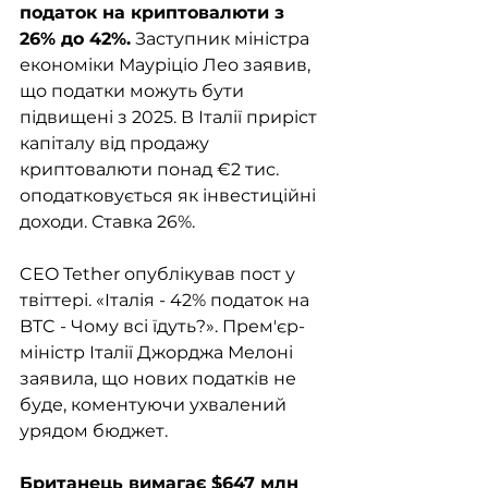
податок на криптовалюти з 
26% до 42%.
 Заступник міністра 
економіки Мауріціо Лео заявив, 
що податки можуть бути 
підвищені з 2025. В Італії приріст 
капіталу від продажу 
криптовалюти понад €2 тис. 
оподатковується як інвестиційні 
доходи. Ставка 26%. 
CEO Tether опублікував пост у 
твіттері. «Італія - 42% податок на 
BTC - Чому всі їдуть?». Прем'єр-
міністр Італії Джорджа Мелоні 
заявила, що нових податків не 
буде, коментуючи ухвалений 
урядом бюджет.
Британець вимагає $647 млн 