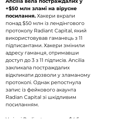
Ancilia вела постраждалих у 
+$50 млн зламі на вірусне 
посилання.
 Хакери вкрали 
понад $50 млн із лендінгового 
протоколу Radiant Capital, який 
використовував гаманець з 11 
підписантами. Хакери змінили 
адресу гаманця, отримавши 
доступ до 3 з 11 підписів. Ancilia 
закликала постраждалих 
відкликати дозволи у зламаному 
протоколі. Однак репостнула 
запис із фейкового акаунта 
Radian Capital зі шкідливим 
посиланням. 
У січні Radiant втратили $4,5 млн 
через іншу вразливість у своїх 
смарт-контрактах.