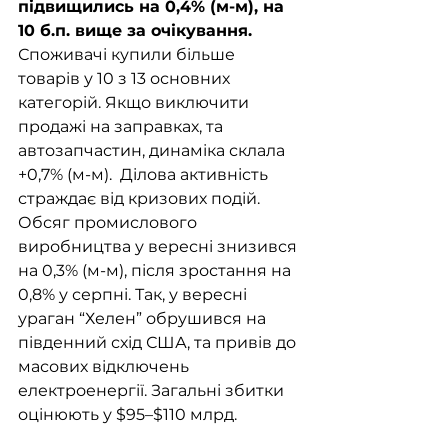
підвищились на 0,4% (м-м), на 
10 б.п. вище за очікування. 
Споживачі купили більше 
товарів у 10 з 13 основних 
категорій. Якщо виключити 
продажі на заправках, та 
автозапчастин, динаміка склала 
+0,7% (м-м).  Ділова активність 
страждає від кризових подій. 
Обсяг промислового 
виробництва у вересні знизився 
на 0,3% (м-м), після зростання на 
0,8% у серпні. Так, у вересні 
ураган “Хелен” обрушився на 
південний схід США, та привів до 
масових відключень 
електроенергії. Загальні збитки 
оцінюють у $95–$110 млрд.