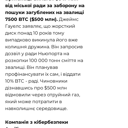
від міської ради за заборону на 
пошуки загублених на звалищі 
7500 BTC ($500 млн).
 Джеймс 
Гауелс заявляє, що жорсткий 
диск понад 10 років тому 
випадково викинула його вже 
колишня дружина. Він запросив 
дозвіл у ради Ньюпорта на 
розкопки 100 000 тонн сміття на 
звалищі. Він планував 
профінансувати їх сам, і віддати 
10% BTC - раді. Чиновники 
дізнавшись про $500 млн 
відмовили через отруйний газ, 
який може потрапити в 
навколишнє середовище.
Компанія з кібербезпеки 