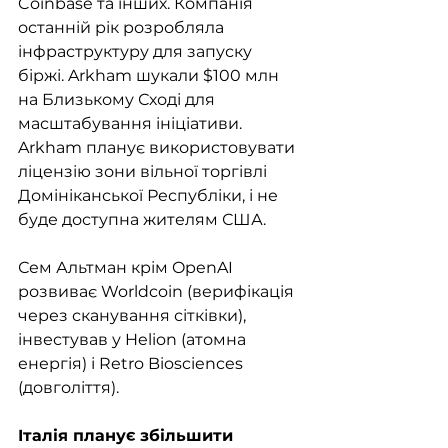
Coinbase та інших. Компанія 
останній рік розробляла 
інфраструктуру для запуску 
біржі. Arkham шукали $100 млн 
на Близькому Сході для 
масштабування ініціативи. 
Arkham планує використовувати 
ліцензію зони вільної торгівлі 
Домініканської Республіки, і не 
буде доступна жителям США. 
Сем Альтман крім OpenAI 
розвиває Worldcoin (верифікація 
через сканування сітківки), 
інвестував у Helion (атомна 
енергія) і Retro Biosciences 
(довголіття).
Італія планує збільшити 