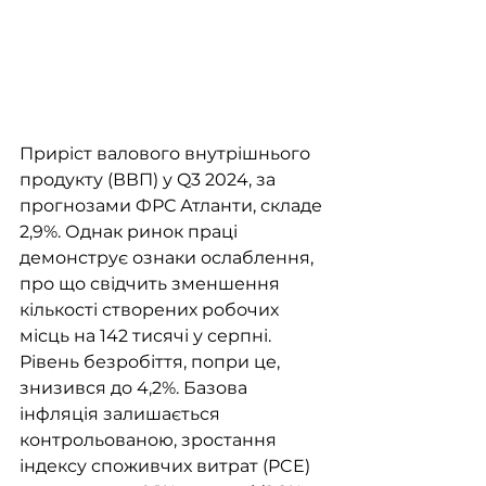
Приріст валового внутрішнього 
продукту (ВВП) у Q3 2024, за 
прогнозами ФРС Атланти, складе 
2,9%. Однак ринок праці 
демонструє ознаки ослаблення, 
про що свідчить зменшення 
кількості створених робочих 
місць на 142 тисячі у серпні. 
Рівень безробіття, попри це, 
знизився до 4,2%. Базова 
інфляція залишається 
контрольованою, зростання 
індексу споживчих витрат (PCE) 