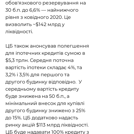
обов'язкового резервування на 
30 б.п. до 6,6% — найнижчого 
рівня з ковідного 2020. Це 
визволить ~$142 млрд у 
ліквідності.
ЦБ також анонсував полегшення 
для іпотечних кредитів сумою в 
$5,3 трлн. Середня поточна 
вартість іпотеки складає 4%, та 
3,2% і 3,5% для першого та 
другого будинку відповідно.  У 
середньому вартість кредиту 
буде знижена на 50 б.п., а 
мінімальний внесок для купівлі 
другого будинку знижено з 25% 
до 15%. ЦБ додатково надасть 
ринку акцій $113 млрд ліквідності. 
ЦБ буде надавати 100% кредиту з 