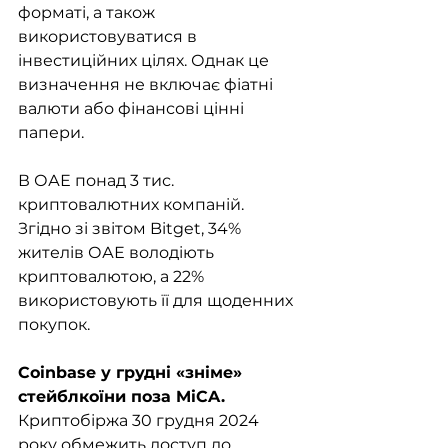
форматі, а також 
використовуватися в 
інвестиційних цілях. Однак це 
визначення не включає фіатні 
валюти або фінансові цінні 
папери.
В ОАЕ понад 3 тис. 
криптовалютних компаній. 
Згідно зі звітом Bitget, 34% 
жителів ОАЕ володіють 
криптовалютою, а 22% 
використовують її для щоденних 
покупок. 
Coinbase у грудні «зніме» 
стейблкоїни поза MiCA.
Криптобіржа 30 грудня 2024 
року обмежить доступ до 