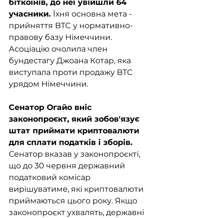
біткоїнів, до неї увійшли 64 
учасники. 
Їхня основна мета - 
прийняття BTC у нормативно-
правову базу Німеччини. 
Асоціацію очолила член 
бундестагу Джоана Котар, яка 
виступала проти продажу BTC 
урядом Німеччини.
Сенатор Огайо вніс 
законопроєкт, який зобов'язує 
штат приймати криптовалюти 
для сплати податків і зборів.
Сенатор вказав у законопроєкті, 
що до 30 червня державний 
податковий комісар 
вирішуватиме, які криптовалюти 
приймаються цього року. Якщо 
законопроєкт ухвалять, державні 