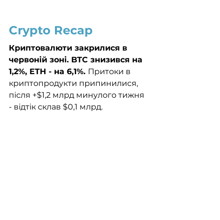
Crypto Recap
Криптовалюти закрилися в 
червоній зоні. BTC знизився на 
1,2%, ETH - на 6,1%. 
Притоки в 
криптопродукти припинилися, 
після +$1,2 млрд минулого тижня 
- відтік склав $0,1 млрд. 