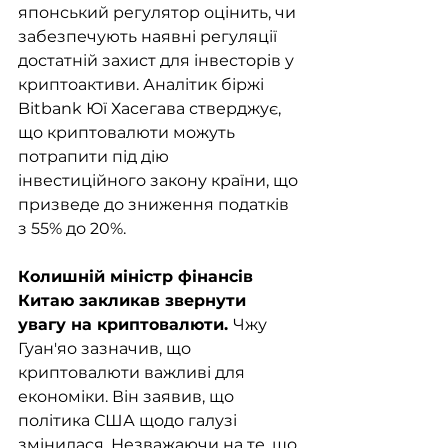
японський регулятор оцінить, чи 
забезпечують наявні регуляції 
достатній захист для інвесторів у 
криптоактиви. Аналітик біржі 
Bitbank Юї Хасегава стверджує, 
що криптовалюти можуть 
потрапити під дію 
інвестиційного закону країни, що 
призведе до зниження податків 
з 55% до 20%.
Колишній міністр фінансів 
Китаю закликав звернути 
увагу на криптовалюти. 
Чжу 
Гуан'яо зазначив, що 
криптовалюти важливі для 
економіки. Він заявив, що 
політика США щодо галузі 
змінилася. Незважаючи на те, що 