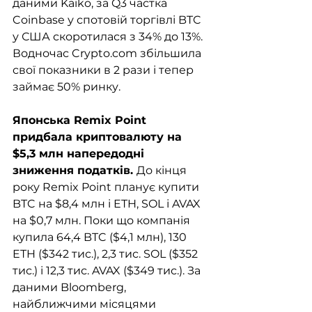
даними Kaiko, за Q3 частка 
Coinbase у спотовій торгівлі BTC 
у США скоротилася з 34% до 13%. 
Водночас Crypto.com збільшила 
свої показники в 2 рази і тепер 
займає 50% ринку.
Японська Remix Point 
придбала криптовалюту на 
$5,3 млн напередодні 
зниження податків. 
До кінця 
року Remix Point планує купити 
BTC на $8,4 млн і ETH, SOL і AVAX 
на $0,7 млн. Поки що компанія 
купила 64,4 BTC ($4,1 млн), 130 
ETH ($342 тис.), 2,3 тис. SOL ($352 
тис.) і 12,3 тис. AVAX ($349 тис.). За 
даними Bloomberg, 
найближчими місяцями 