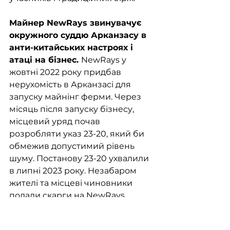
Майнер NewRays звинувачує 
окружного суддю Арканзасу в 
анти-китайських настроях і 
атаці на бізнес. 
NewRays у 
жовтні 2022 року придбав 
нерухомість в Арканзасі для 
запуску майнінг ферми. Через 
місяць після запуску бізнесу, 
місцевий уряд почав 
розробляти указ 23-20, який би 
обмежив допустимий рівень 
шуму. Постанову 23-20 ухвалили 
в липні 2023 року. Незабаром 
жителі та місцеві чиновники 
подали скарги на NewRays, 
апелюючи до високого рівня 
шуму. Судові розгляди тривають 