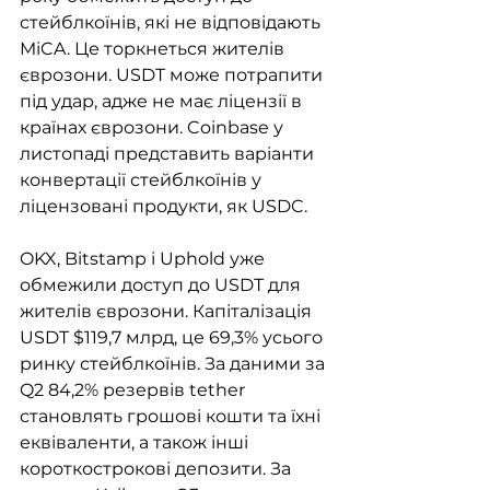
стейблкоїнів, які не відповідають 
MiCA. Це торкнеться жителів 
єврозони. USDT може потрапити 
під удар, адже не має ліцензії в 
країнах єврозони. Coinbase у 
листопаді представить варіанти 
конвертації стейблкоїнів у 
ліцензовані продукти, як USDC.
OKX, Bitstamp і Uphold уже 
обмежили доступ до USDT для 
жителів єврозони. Капіталізація 
USDT $119,7 млрд, це 69,3% усього 
ринку стейблкоїнів. За даними за 
Q2 84,2% резервів tether 
становлять грошові кошти та їхні 
еквіваленти, а також інші 
короткострокові депозити. За 