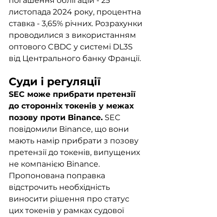
погашення облігацій - 25 
листопада 2024 року, процентна 
ставка - 3,65% річних. Розрахунки 
проводилися з використанням 
оптового CBDC у системі DL3S 
від Центрального банку Франції.
Суди і регуляції
SEC може прибрати претензії 
до сторонніх токенів у межах 
позову проти Binance.
 SEC 
повідомили Binance, що вони 
мають намір прибрати з позову 
претензії до токенів, випущених 
не компанією Binance. 
Пропонована поправка 
відстрочить необхідність 
виносити рішення про статус 
цих токенів у рамках судової 