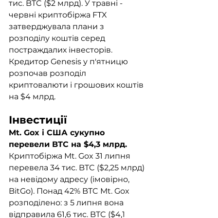
тис. BTC ($2 млрд). У травні - 
червні криптобіржа FTX 
затверджувала плани з 
розподілу коштів серед 
постраждалих інвесторів. 
Кредитор Genesis у п'ятницю 
розпочав розподіл 
криптовалюти і грошових коштів 
на $4 млрд. 
Інвестиції
Mt. Gox і США сукупно 
перевели BTC на $4,3 млрд.
Криптобіржа Mt. Gox 31 липня 
перевела 34 тис. BTC ($2,25 млрд) 
на невідому адресу (імовірно, 
BitGo). Понад 42% BTC Mt. Gox 
розподілено: з 5 липня вона 
відправила 61,6 тис. BTC ($4,1 