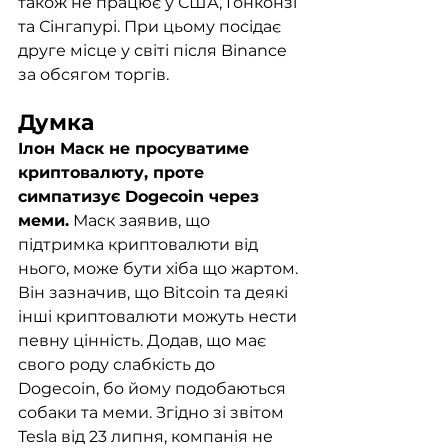
також не працює у США, Гонконзі 
та Сінгапурі. При цьому посідає 
друге місце у світі після Binance 
за обсягом торгів. 
Думка
Ілон Маск не просуватиме 
криптовалюту, проте 
симпатизує Dogecoin через 
меми.
 Маск заявив, що 
підтримка криптовалюти від 
нього, може бути хіба що жартом. 
Він зазначив, що Bitcoin та деякі 
інші криптовалюти можуть нести 
певну цінність. Додав, що має 
свого роду слабкість до 
Dogecoin, бо йому подобаються 
собаки та меми. Згідно зі звітом 
Tesla від 23 липня, компанія не 