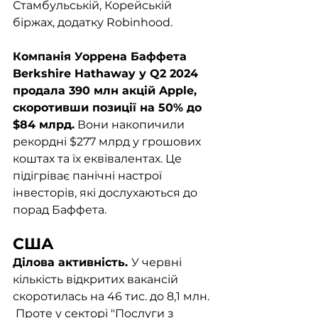
Стамбульській, Корейській 
біржах, додатку Robinhood.
Компанія Уоррена Баффета 
Berkshire Hathaway у Q2 2024 
продала 390 млн акцій Apple, 
скоротивши позиції на 50% до 
$84 млрд.
 Вони накопичили 
рекордні $277 млрд у грошових 
коштах та їх еквівалентах. Це 
підігріває панічні настрої 
інвесторів, які дослухаються до 
порад Баффета. 
США
Ділова активність. 
У червні 
кількість відкритих вакансій 
скоротилась на 46 тис. до 8,1 млн. 
 Проте у секторі "Послуги з 