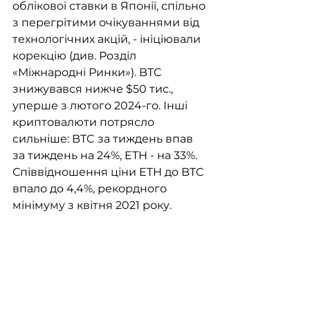
облікової ставки в Японії, спільно 
з перегрітими очікуваннями від 
технологічних акцій, - ініціювали 
корекцію (див. Розділ 
«Міжнародні Ринки»). BTC 
знижувався нижче $50 тис., 
уперше з лютого 2024-го. Інші 
криптовалюти потрясло 
сильніше: BTC за тиждень впав 
за тиждень на 24%, ETH - на 33%. 
Співвідношення ціни ETH до BTC 
впало до 4,4%, рекордного 
мінімуму з квітня 2021 року.