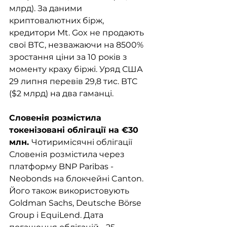
млрд). За даними 
криптовалютних бірж, 
кредитори Mt. Gox не продають 
свої BTC, незважаючи на 8500% 
зростання ціни за 10 років з 
моменту краху біржі. Уряд США 
29 липня перевів 29,8 тис. BTC 
($2 млрд) на два гаманці. 
Словенія розмістила 
токенізовані облігації на €30 
млн. 
Чотиримісячні облігації 
Словенія розмістила через 
платформу BNP Paribas - 
Neobonds на блокчейні Canton. 
Його також використовують 
Goldman Sachs, Deutsche Börse 
Group і EquiLend. Дата 