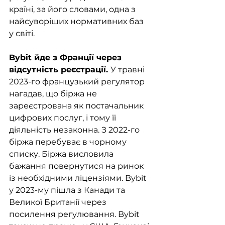
країні, за його словами, одна з 
найсуворіших нормативних баз 
у світі. 
Bybit йде з Франції через 
відсутність реєстрації. 
У травні 
2023-го французький регулятор 
нагадав, що біржа не 
зареєстрована як постачальник 
цифрових послуг, і тому її 
діяльність незаконна. З 2022-го 
біржа перебуває в чорному 
списку. Біржа висловила 
бажання повернутися на ринок 
із необхідними ліцензіями. Bybit 
у 2023-му пішла з Канади та 
Великої Британії через 
посилення регулювання. Bybit 