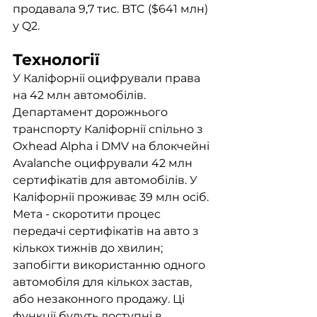
продавала 9,7 тис. BTC ($641 млн) 
у Q2.
Технології
У Каліфорнії оцифрували права 
на 42 млн автомобілів. 
Департамент дорожнього 
транспорту Каліфорнії спільно з 
Oxhead Alpha і DMV на блокчейні 
Avalanche оцифрували 42 млн 
сертифікатів для автомобілів. У 
Каліфорнії проживає 39 млн осіб. 
Мета - скоротити процес 
передачі сертифікатів на авто з 
кількох тижнів до хвилин; 
запобігти використанню одного 
автомобіля для кількох застав, 
або незаконного продажу. Ці 
функції будуть доступні в 