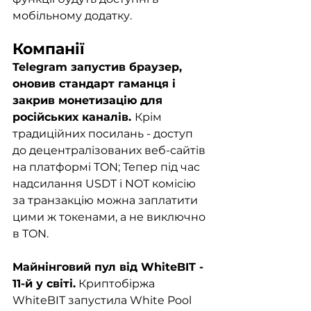
мобільному додатку.
Компанії
Telegram запустив браузер, 
оновив стандарт гаманця і 
закрив монетизацію для 
російських каналів. 
Крім 
традиційних посилань - доступ 
до децентралізованих веб-сайтів 
на платформі TON; Тепер під час 
надсилання USDT і NOT комісію 
за транзакцію можна заплатити 
цими ж токенами, а не виключно 
в TON.
Майнінговий пул від WhiteBIT - 
11-й у світі.
 Криптобіржа 
WhiteBIT запустила White Pool 