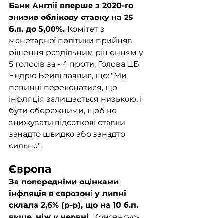
Банк Англії вперше з 2020-го 
знизив облікову ставку на 25 
б.п. до 5,00%. 
Комітет з 
монетарної політики прийняв 
рішення роздільним рішенням у 
5 голосів за - 4 проти. Голова ЦБ 
Ендрю Бейлі заявив, що: "Ми 
повинні переконатися, що 
інфляція залишається низькою, і 
бути обережними, щоб не 
знижувати відсоткові ставки 
занадто швидко або занадто 
сильно".
Європа
За попередніми оцінками 
інфляція в єврозоні у липні 
склала 2,6% (р-р), що на 10 б.п. 
вище, ніж у червні. 
Консенсус-