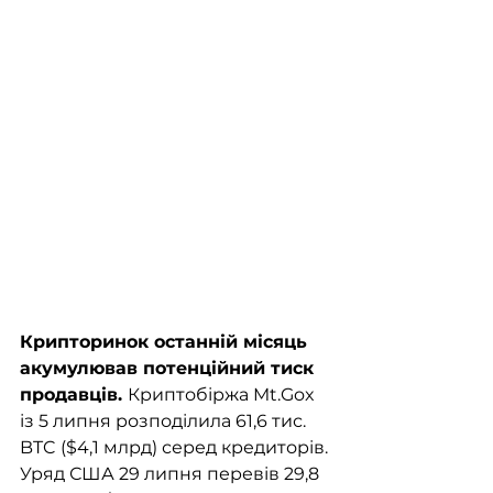
Крипторинок останній місяць 
акумулював потенційний тиск 
продавців. 
Криптобіржа Mt.Gox 
із 5 липня розподілила 61,6 тис. 
BTC ($4,1 млрд) серед кредиторів. 
Уряд США 29 липня перевів 29,8 