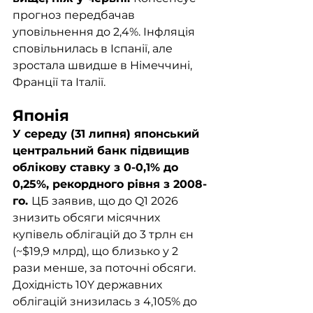
прогноз передбачав 
уповільнення до 2,4%. Інфляція 
сповільнилась в Іспанії, але 
зростала швидше в Німеччині, 
Франції та Італії.
Японія
У середу (31 липня) японський 
центральний банк підвищив 
облікову ставку з 0-0,1% до 
0,25%, рекордного рівня з 2008-
го. 
ЦБ заявив, що до Q1 2026 
знизить обсяги місячних 
купівель облігацій до 3 трлн єн 
(~$19,9 млрд), що близько у 2 
рази менше, за поточні обсяги. 
Дохідність 10Y державних 
облігацій знизилась з 4,105% до 