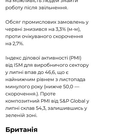
на можливість людей знайти 
роботу після звільнення. 
Обсяг промислових замовлень у 
червні знизився на 3,3% (м-м), 
проти очікуваного скорочення 
на 2,7%. 
Індекс ділової активності (PMI) 
від ISM для виробничого сектору 
у липні впав до 46,6, що є 
найнижчим рівнем з листопада 
минулого року (нижче 50,0 — 
скорочення.). Проте 
композитний PMI від S&P Global у 
липні склав 54,3, залишившись у 
зеленій зоні. 
Британія