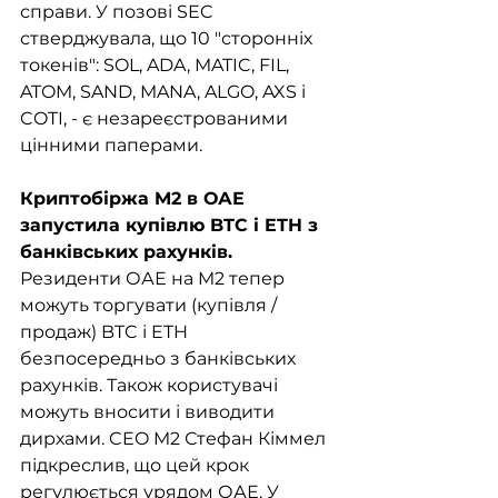
справи. У позові SEC 
стверджувала, що 10 "сторонніх 
токенів": SOL, ADA, MATIC, FIL, 
ATOM, SAND, MANA, ALGO, AXS і 
COTI, - є незареєстрованими 
цінними паперами.
Криптобіржа M2 в ОАЕ 
запустила купівлю BTC і ETH з 
банківських рахунків. 
Резиденти ОАЕ на M2 тепер 
можуть торгувати (купівля / 
продаж) BTC і ETH 
безпосередньо з банківських 
рахунків. Також користувачі 
можуть вносити і виводити 
дирхами. CEO M2 Стефан Кіммел 
підкреслив, що цей крок 
регулюється урядом ОАЕ. У 