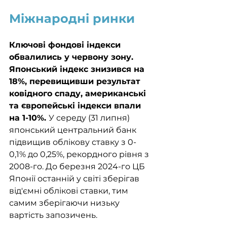
Міжнародні ринки
Ключові фондові індекси 
обвалились у червону зону. 
Японський індекс знизився на 
18%, перевищивши результат 
ковідного спаду, американські 
та європейські індекси впали 
на 1-10%. 
У середу (31 липня) 
японський центральний банк 
підвищив облікову ставку з 0-
0,1% до 0,25%, рекордного рівня з 
2008-го. До березня 2024-го ЦБ 
Японії останній у світі зберігав 
від'ємні облікові ставки, тим 
самим зберігаючи низьку 
вартість запозичень.