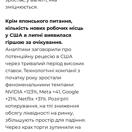
зміцнюється. 
Крім японського питання, 
кількість нових робочих місць 
у США в липні виявилася 
гіршою за очікування. 
Аналітики заговорили про 
потенційну рецесію в США 
через тривалий період високих 
ставок. Технологічні компанії з 
початку року зростали 
феноменальними темпами: 
NVIDIA +123%, Meta +41, Google 
+21%, Netflix +31%. Розігріті 
котирування, на тлі зниження 
обсягу ліквідності на ринку, 
збільшують простір для падіння. 
Через крах торги зупинили на 