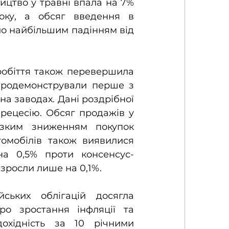
ицтво у травні впала на 7% 
ку, а обсяг введення в 
ло найбільшим падінням від 
робіття також перевершила 
продемонстрували перше з 
на заводах. Дані роздрібної 
рецесію. Обсяг продажів у 
зким зниженням покупок 
омобілів також виявилися 
на 0,5% проти консенсус-
зросли лише на 0,1%.
йських облігацій досягла 
о зростання інфляції та 
охідність за 10 річними 