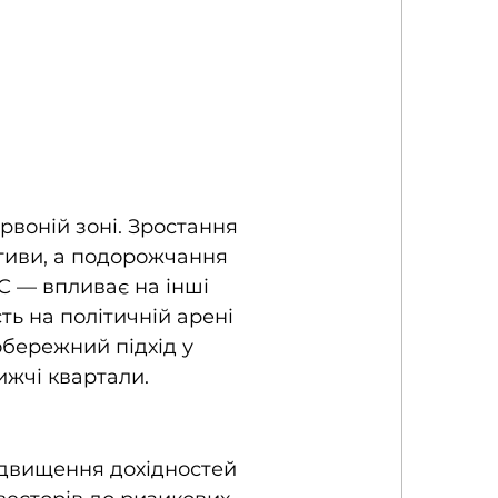
воній зоні. Зростання 
ктиви, а подорожчання 
 — впливає на інші 
ть на політичній арені 
бережний підхід у 
ижчі квартали.
ідвищення дохідностей 