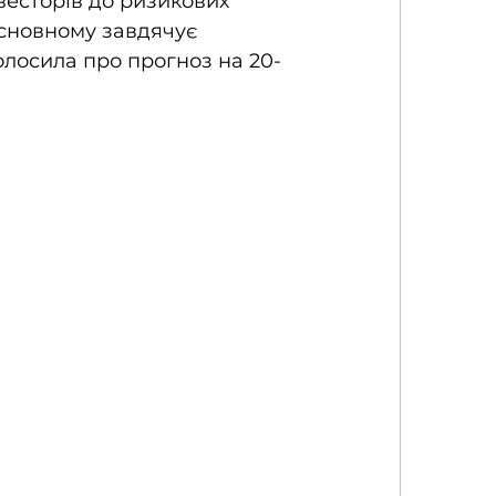
весторів до ризикових 
 основному завдячує 
голосила про прогноз на 20-