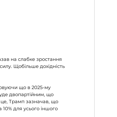
азав на слабке зростання 
илу. Щобільше дохідність 
вуючи що в 2025-му 
буде двопартійним, що 
це, Трамп зазначав, що 
 10% для усього іншого 