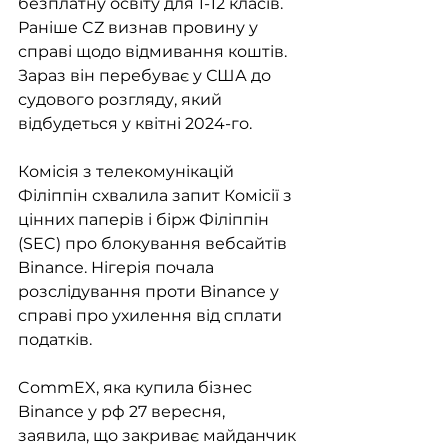
безплатну освіту для 1-12 класів. 
Раніше CZ визнав провину у 
справі щодо відмивання коштів. 
Зараз він перебуває у США до 
судового розгляду, який 
відбудеться у квітні 2024-го.
Комісія з телекомунікацій 
Філіппін схвалила запит Комісії з 
цінних паперів і бірж Філіппін 
(SEC) про блокування вебсайтів 
Binance. Нігерія почала 
розслідування проти Binance у 
справі про ухилення від сплати 
податків.
CommEX, яка купила бізнес 
Binance у рф 27 вересня, 
заявила, що закриває майданчик 