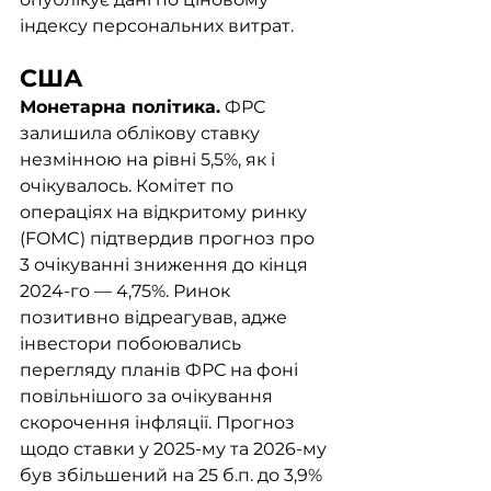
індексу персональних витрат. 
США
Монетарна політика.
 ФРС 
залишила облікову ставку 
незмінною на рівні 5,5%, як і 
очікувалось. Комітет по 
операціях на відкритому ринку 
(FOMC) підтвердив прогноз про 
3 очікуванні зниження до кінця 
2024-го — 4,75%. Ринок 
позитивно відреагував, адже 
інвестори побоювались 
перегляду планів ФРС на фоні 
повільнішого за очікування 
скорочення інфляції. Прогноз 
щодо ставки у 2025-му та 2026-му 
був збільшений на 25 б.п. до 3,9% 