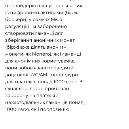
провайдерів послуг, пов'язаних 
із цифровими активами (біржі, 
брокери) у рамках MiCa 
регуляцій: їм заборонено 
створювати гаманці для 
зберігання анонімних монет 
(біржі вже ділять анонімні 
монети, як Monero), як і гаманці 
для анонімних користувачів; 
вони зобов'язані проводити 
додаткові KYC/AML процедури 
для платежів понад 1000 євро. З 
фінальної версії прибрали 
заборону на платежі з 
некастодіальних гаманців понад 
1000 євро, як і пропозицію 
додати NFT, DeFi, DAO 
платформи в рамки AML 