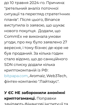
до 10 травня 2024-го. Причина: 
"ретельний аналіз поточної 
ситуації та перегляд стратегічних 
планів". Після цього, Binance 
виступила із заявою, що шукає 
нового покупця.  Додали, що 
CommEx не виконала умови 
угоди, про яку було заявлено 27 
вересня, і тому бізнес де-юре не 
був проданий. За кілька годин 
стало відомо, що до санкційного 
SDN списку додали кілька 
криптокомпаній із РФ: 
bitpapa.com
, Aromaiz, Web3Tech, 
фінтех-компанію "Лайтхаус".
У ЄС НЕ заборонили анонімні 
криптогаманці.
 Поправки 
зачіпають фінансові інституції та 