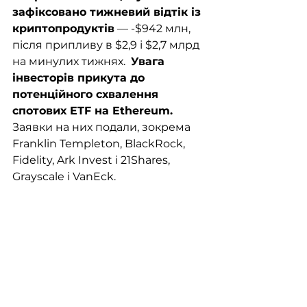
зафіксовано тижневий відтік із 
криптопродуктів
 — -$942 млн, 
після припливу в $2,9 і $2,7 млрд 
на минулих тижнях.  
Увага 
інвесторів прикута до 
потенційного схвалення 
спотових ETF на Ethereum. 
Заявки на них подали, зокрема 
Franklin Templeton, BlackRock, 
Fidelity, Ark Invest і 21Shares, 
Grayscale і VanEck.