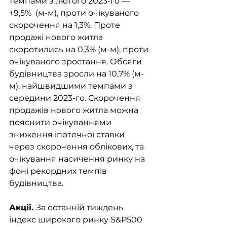
темпами з лютого 2023-го — 
+9,5%  (м-м), проти очікуваного 
скорочення на 1,3%. Проте 
продажі нового житла 
скоротились на 0,3% (м-м), проти 
очікуваного зростання. Обсяги 
будівництва зросли на 10,7% (м-
м), найшвидшими темпами з 
середини 2023-го. Скорочення 
продажів нового житла можна 
пояснити очікуваннями 
зниження іпотечної ставки 
через скорочення облікових, та 
очікування насичення ринку на 
фоні рекордних темпів 
будівництва. 
Акції. 
За останній тиждень 
індекс широкого ринку S&P500 