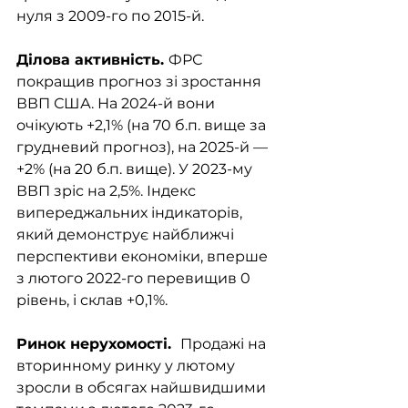
нуля з 2009-го по 2015-й. 
Ділова активність. 
ФРС 
покращив прогноз зі зростання 
ВВП США. На 2024-й вони 
очікують +2,1% (на 70 б.п. вище за 
грудневий прогноз), на 2025-й — 
+2% (на 20 б.п. вище). У 2023-му 
ВВП зріс на 2,5%. Індекс 
випереджальних індикаторів, 
який демонструє найближчі 
перспективи економіки, вперше 
з лютого 2022-го перевищив 0 
рівень, і склав +0,1%.  
Ринок нерухомості.  
Продажі на 
вторинному ринку у лютому 
зросли в обсягах найшвидшими 