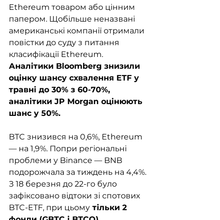
Ethereum товаром або цінним 
папером. Щобільше неназвані 
американські компанії отримали 
повістки до суду з питання 
класифікації Ethereum. 
Аналітики Bloomberg знизили 
оцінку шансу схвалення ETF у 
травні до 30% з 60-70%, 
аналітики JP Morgan оцінюють 
шанс у 50%.
BTC знизився на 0,6%, Ethereum 
— на 1,9%. Попри регіональні 
проблеми у Binance — BNB 
подорожчала за тиждень на 4,4%. 
З 18 березня до 22-го було 
зафіксовано відтоки зі спотових 
BTC-ETF, при цьому
 тільки 2 
фонди (GBTC і BTCO) 