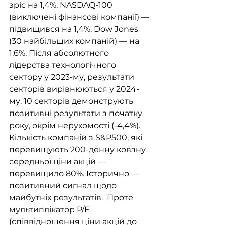
зріс на 1,4%, NASDAQ-100 
(виключені фінансові компанії) — 
підвищився на 1,4%, Dow Jones 
(30 найбільших компаній) — на 
1,6%. Після абсолютного 
лідерства технологічного 
сектору у 2023-му, результати 
секторів вирівнюються у 2024-
му. 10 секторів демонструють 
позитивні результати з початку 
року, окрім нерухомості (-4,4%). 
Кількість компаній з S&P500, які 
перевищують 200-денну ковзну 
середньої ціни акцій — 
перевищило 80%. Історично — 
позитивний сигнал щодо 
майбутніх результатів.  Проте 
мультиплікатор P/E 
(співвідношення ціни акцій до 