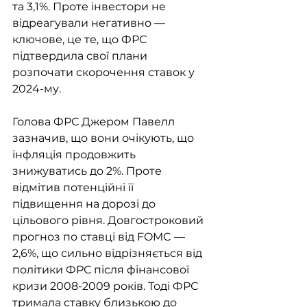
та 3,1%. Проте інвестори не 
відреагували негативно — 
ключове, це те, що ФРС 
підтвердила свої плани 
розпочати скорочення ставок у 
2024-му.  
Голова ФРС Джером Павелл 
зазначив, що вони очікують, що 
інфляція продовжить 
знижуватись до 2%. Проте 
відмітив потенційні її 
підвищення на дорозі до 
цільового рівня. Довгостроковий 
прогноз по ставці від FOMC — 
2,6%, що сильно відрізняється від 
політики ФРС після фінансової 
кризи 2008-2009 років. Тоді ФРС 
тримала ставку близькою до 