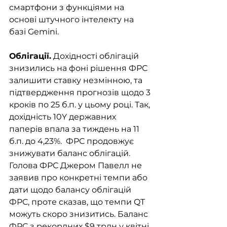
смартфони з функціями на 
основі штучного інтелекту на 
базі Gemini. 
Облігації.
 Дохідності облігацій 
знизились на фоні рішення ФРС 
залишити ставку незмінною, та 
підтвердження прогнозів щодо 3 
кроків по 25 б.п. у цьому році. Так, 
дохідність 10Y державних 
паперів впала за тиждень на 11 
б.п. до 4,23%.  ФРС продовжує 
знижувати баланс облігацій. 
Голова ФРС Джером Павелл не 
заявив про конкретні темпи або 
дати щодо балансу облігацій 
ФРС, проте сказав, що темпи QT 
можуть скоро знизитись. Баланс 
ФРС з рекордних $9 трлн у квітні 