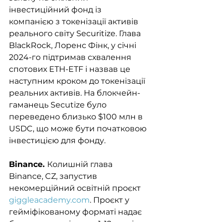
інвестиційний фонд із 
компанією з токенізації активів 
реального світу Securitize. Глава 
BlackRock, Лоренс Фінк, у січні 
2024-го підтримав схвалення 
спотових ETH-ETF і назвав це 
наступним кроком до токенізації 
реальних активів. На блокчейн-
гаманець Secutize було 
переведено близько $100 млн в 
USDC, що може бути початковою 
інвестицією для фонду.
Binance. 
Колишній глава 
Binance, CZ, запустив 
некомерційний освітній проєкт 
giggleacademy.com
. Проєкт у 
гейміфікованому форматі надає 