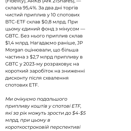
(Fidelity), ARKB (Ark 21Shares), — 
склала 95,4%. За два дні торгів 
чистий приплив у 10 спотових 
BTC-ETF склав $0,8 млрд. При 
цьому єдиний фонд з мінусом — 
GBTC. Без нього приплив склав 
$1,4 млрд. Нагадаємо раніше, JP 
Morgan оцінювали, що більша 
частина з $2,7 млрд припливу в 
GBTC у 2023-му розраховує на 
короткий заробіток на зниженні 
дисконту після схвалення 
спотових ETF. 
Ми очікуємо подальшого 
припливу коштів у спотові ETF, 
які за рік можуть зрости до $4-$5 
млрд, при цьому в 
короткостроковій перспективі 