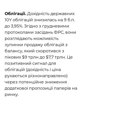
Облігації.
 Дохідність державних 
10Y облігацій знизилась на 9 б.п. 
до 3,95%. Згідно з грудневими 
протоколами засідань ФРС, вони 
розглядають можливість 
зупинки продажу облігацій з 
балансу, який скоротився з 
пікових $9 трлн до $7,7 трлн. Це 
позитивний сигнал для 
облігацій (дохідність і ціна 
рухаються різнонаправлено) 
через потенційне зниження 
додаткової пропозиції паперів на 
ринку. 