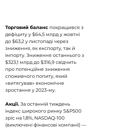
Торговий баланс 
покращився з 
дефіциту у $64,5 млрд у жовтні 
до $63,2 у листопаді через 
зниження, як експорту, так й 
імпорту. Зниження останнього з 
$323,1 млрд до $316,9 свідчить 
про потенційне зниження 
споживчого попиту, який 
«витягував» економічне 
зростання у 2023-му. 
Акції.
 За останній тиждень 
індекс широкого ринку S&P500 
зріс на 1,8%, NASDAQ-100 
(виключені фінансові компанії) — 