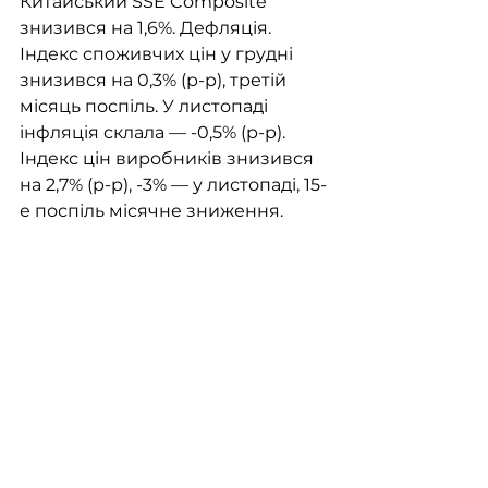
Китайський SSE Composite 
знизився на 1,6%. Дефляція. 
Індекс споживчих цін у грудні 
знизився на 0,3% (р-р), третій 
місяць поспіль. У листопаді 
інфляція склала — -0,5% (р-р).  
Індекс цін виробників знизився 
на 2,7% (р-р), -3% — у листопаді, 15-
е поспіль місячне зниження.   