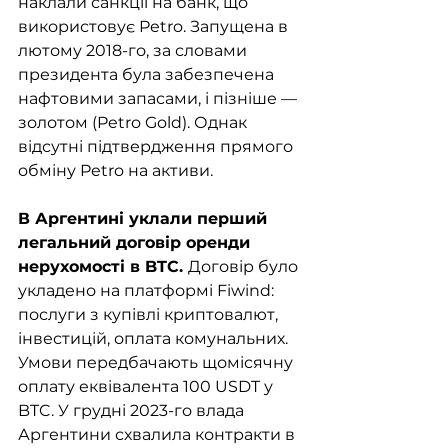
наклали санкції на банк, що 
використовує Petro. Запущена в 
лютому 2018-го, за словами 
президента була забезпечена 
нафтовими запасами, і пізніше — 
золотом (Petro Gold). Однак 
відсутні підтвердження прямого 
обміну Petro на активи.
В Аргентині уклали перший 
легальний договір оренди 
нерухомості в BTC. 
Договір було 
укладено на платформі Fiwind: 
послуги з купівлі криптовалют, 
інвестицій, оплата комунальних. 
Умови передбачають щомісячну 
оплату еквівалента 100 USDT у 
BTC. У грудні 2023-го влада 
Аргентини схвалила контракти в 