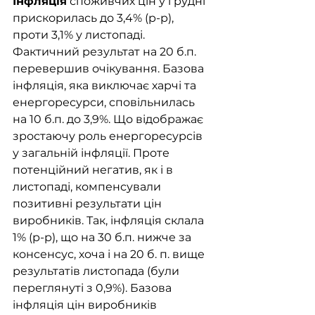
Інфляція
 споживчих цін у грудні 
прискорилась до 3,4% (р-р), 
проти 3,1% у листопаді. 
Фактичний результат на 20 б.п. 
перевершив очікування. Базова 
інфляція, яка виключає харчі та 
енергоресурси, сповільнилась 
на 10 б.п. до 3,9%. Що відображає 
зростаючу роль енергоресурсів 
у загальній інфляції. Проте 
потенційний негатив, як і в 
листопаді, компенсували 
позитивні результати цін 
виробників. Так, інфляція склала 
1% (р-р), що на 30 б.п. нижче за 
консенсус, хоча і на 20 б. п. вище 
результатів листопада (були 
переглянуті з 0,9%). Базова 
інфляція цін виробників 