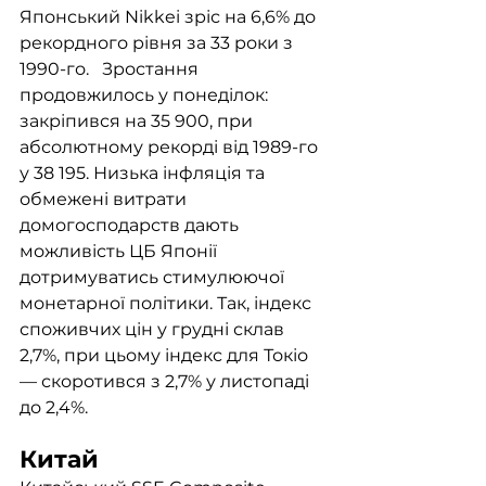
Японський Nikkei зріс на 6,6% до 
рекордного рівня за 33 роки з 
1990-го.   Зростання 
продовжилось у понеділок: 
закріпився на 35 900, при 
абсолютному рекорді від 1989-го 
у 38 195. Низька інфляція та 
обмежені витрати 
домогосподарств дають 
можливість ЦБ Японії 
дотримуватись стимулюючої 
монетарної політики. Так, індекс 
споживчих цін у грудні склав 
2,7%, при цьому індекс для Токіо 
— скоротився з 2,7% у листопаді 
до 2,4%. 
Китай