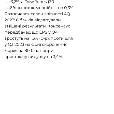
на 3,2%, а Dow Jones (30 
найбільших компаній) — на 0,3%. 
Розпочався сезон звітності 4Q 
2023: 6 банків відзвітували 
змішані результати. Консенсус 
передбачає, що EPS у Q4 
зростуть на 1,3% (р-р), проти 6,1% 
у Q3 2023 на фоні скорочення 
маржі на 80 б.п., попри 
зростаючу виручку на 3,4%. 