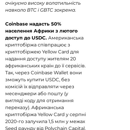
очікуємо високу волатильність 
навколо BTC і GBTC зокрема.
Coinbase надасть 50% 
населення Африки з лютого 
доступ до USDC. 
Американська 
криптобіржа співпрацює з 
криптобіржею Yellow Card для 
надання доступу жителям 20 
африканських країн до її сервісів. 
Так, через Coinbase Wallet вони 
зможуть купити USDC, без 
комісій їх відправляти через 
месенджери або пошту (у 
вигляді коду для отримання 
переказу). Африканська 
криптобіржа Yellow Card у серпні 
2020-го залучила 1,5 млн у межах 
Seed раунду від Polychain Capital, 