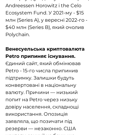
Andreessen Horowitz і the Celo 
Ecosystem Fund. У 2021-му - $15 
млн (Series A), у вересні 2022-го - 
$40 млн (Series B), який очолив 
Polychain.
Венесуельська криптовалюта 
Petro припиняє існування. 
Єдиний сайт, який обмінював 
Petro - 15-го числа припинив 
підтримку. Залишки будуть 
конвертовані в національну 
валюту. Причини — низький 
попит на Petro через низьку 
довіру населення, складнощі 
використання. Опозиція 
заявляла, що позичати під 
резерви — незаконно. США 