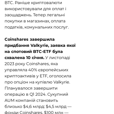
BTC. Раніше криптовалюти 
використовували для оплат і 
заощаджень. Тепер легальні 
покупки в магазинах, оплата 
податків, комунальних послуг.
Coinshares завершила 
придбання Valkyrie, заявка якої 
на спотовий BTC-ETF була 
схвалена 10 січня.
 У листопаді 
2023 року Coinshares, яка 
управляла 40% європейських 
криптоактивів у ETF, оголосила 
про опціон на купівлю Valkyrie. 
Планувалося завершити 
операцію в Q1 2024. Сукупний 
AUM компаній становить 
близько $4,6 млрд: $4,5 млрд — 
фонди Coinshares, $100 млн — 