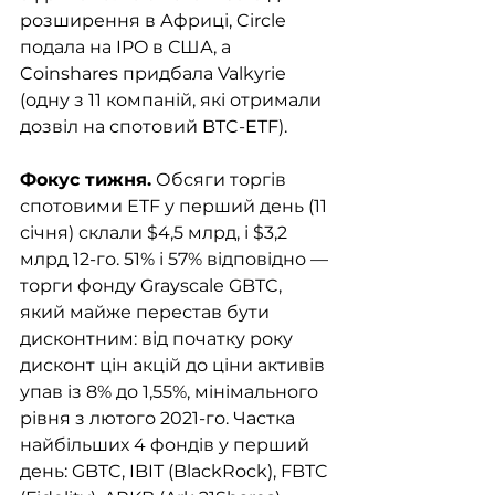
розширення в Африці, Circle 
подала на IPO в США, а 
Coinshares придбала Valkyrie 
(одну з 11 компаній, які отримали 
дозвіл на спотовий BTC-ETF).
Фокус тижня.
 Обсяги торгів 
спотовими ETF у перший день (11 
січня) склали $4,5 млрд, і $3,2 
млрд 12-го. 51% і 57% відповідно — 
торги фонду Grayscale GBTC, 
який майже перестав бути 
дисконтним: від початку року 
дисконт цін акцій до ціни активів 
упав із 8% до 1,55%, мінімального 
рівня з лютого 2021-го. Частка 
найбільших 4 фондів у перший 
день: GBTC, IBIT (BlackRock), FBTC 