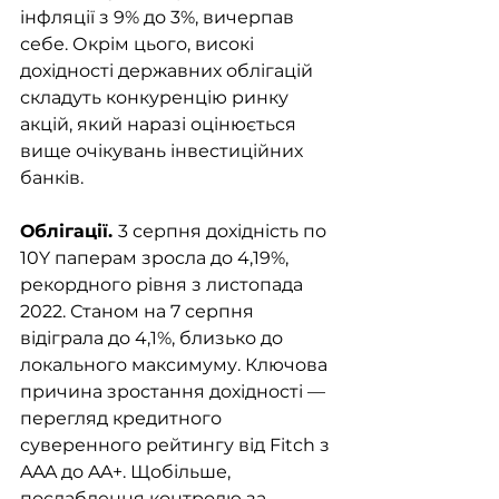
інфляції з 9% до 3%, вичерпав 
себе. Окрім цього, високі 
дохідності державних облігацій 
складуть конкуренцію ринку 
акцій, який наразі оцінюється 
вище очікувань інвестиційних 
банків.  
Облігації. 
3 серпня дохідність по 
10Y паперам зросла до 4,19%, 
рекордного рівня з листопада 
2022. Станом на 7 серпня 
відіграла до 4,1%, близько до 
локального максимуму. Ключова 
причина зростання дохідності — 
перегляд кредитного 
суверенного рейтингу від Fitch з 
AAA до AA+. Щобільше, 
послаблення контролю за 