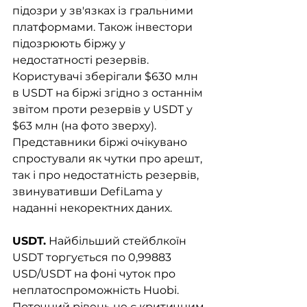
підозри у зв'язках із гральними 
платформами. Також інвестори 
підозрюють біржу у 
недостатності резервів. 
Користувачі зберігали $630 млн 
в USDT на біржі згідно з останнім 
звітом проти резервів у USDT у 
$63 млн (на фото зверху). 
Представники біржі очікувано 
спростували як чутки про арешт, 
так і про недостатність резервів, 
звинувативши DefiLama у 
наданні некоректних даних. 
USDT.
 Найбільший стейблкоїн 
USDT торгується по 0,99883 
USD/USDT на фоні чуток про 
неплатоспроможність Huobi. 
Поточний рівень не є критичним 