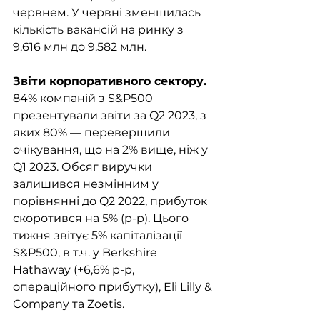
червнем. У червні зменшилась 
кількість вакансій на ринку з  
9,616 млн до 9,582 млн. 
Звіти корпоративного сектору. 
84% компаній з S&P500 
презентували звіти за Q2 2023, з 
яких 80% — перевершили 
очікування, що на 2% вище, ніж у 
Q1 2023. Обсяг виручки 
залишився незмінним у 
порівнянні до Q2 2022, прибуток 
скоротився на 5% (р-р). Цього 
тижня звітує 5% капіталізації 
S&P500, в т.ч. y Berkshire 
Hathaway (+6,6% р-р, 
операційного прибутку), Eli Lilly & 
Company та Zoetis.