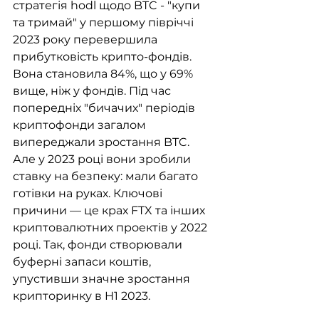
стратегія hodl щодо BTC - "купи 
та тримай" у першому півріччі 
2023 року перевершила 
прибутковість крипто-фондів. 
Вона становила 84%, що у 69% 
вище, ніж у фондів. Під час 
попередніх "бичачих" періодів 
криптофонди загалом 
випереджали зростання BTC. 
Але у 2023 році вони зробили 
ставку на безпеку: мали багато 
готівки на руках. Ключові 
причини — це крах FTX та інших 
криптовалютних проектів у 2022 
році. Так, фонди створювали 
буферні запаси коштів, 
упустивши значне зростання 
крипторинку в H1 2023.