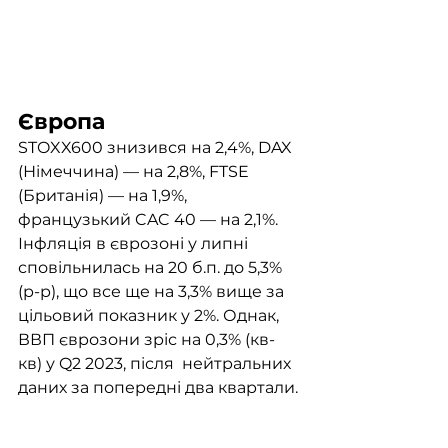
Європа
STOXX600 знизився на 2,4%, DAX 
(Німеччина) — на 2,8%, FTSE 
(Британія) — на 1,9%, 
французький CAC 40 — на 2,1%. 
Інфляція в єврозоні у липні 
сповільнилась на 20 б.п. до 5,3% 
(р-р), що все ще на 3,3% вище за 
цільовий показник у 2%. Однак, 
ВВП єврозони зріс на 0,3% (кв-
кв) у Q2 2023, після  нейтральних 
даних за попередні два квартали. 