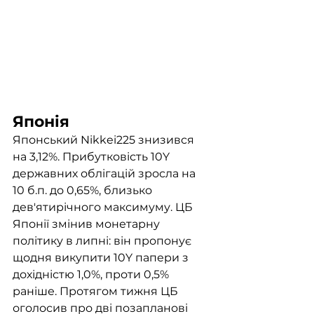
Японія
Японський Nikkei225 знизився 
на 3,12%. Прибутковість 10Y 
державних облігацій зросла на 
10 б.п. до 0,65%, близько 
дев'ятирічного максимуму. ЦБ 
Японії змінив монетарну 
політику в липні: він пропонує 
щодня викупити 10Y папери з 
дохідністю 1,0%, проти 0,5% 
раніше. Протягом тижня ЦБ 
оголосив про дві позапланові 