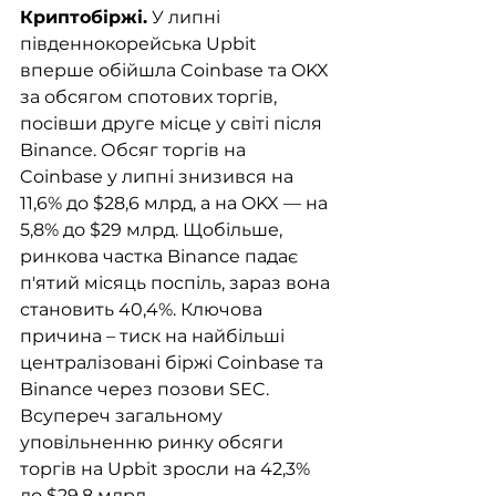
Криптобіржі.
 У липні 
південнокорейська Upbit 
вперше обійшла Coinbase та OKX 
за обсягом спотових торгів, 
посівши друге місце у світі після 
Binance. Обсяг торгів на 
Coinbase у липні знизився на 
11,6% до $28,6 млрд, а на OKX — на 
5,8% до $29 млрд. Щобільше, 
ринкова частка Binance падає 
п'ятий місяць поспіль, зараз вона 
становить 40,4%. Ключова 
причина – тиск на найбільші 
централізовані біржі Coinbase та 
Binance через позови SEC. 
Всупереч загальному 
уповільненню ринку обсяги 
торгів на Upbit зросли на 42,3% 
до $29,8 млрд.