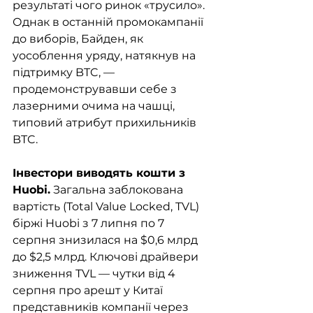
результаті чого ринок «трусило». 
Однак в останній промокампанії 
до виборів, Байден, як 
уособлення уряду, натякнув на 
підтримку BTC, — 
продемонструвавши себе з 
лазерними очима на чашці, 
типовий атрибут прихильників 
BTC. 
Інвестори виводять кошти з 
Huobi.
 Загальна заблокована 
вартість (Total Value Locked, TVL) 
біржі Huobi з 7 липня по 7 
серпня знизилася на $0,6 млрд 
до $2,5 млрд. Ключові драйвери 
зниження TVL — чутки від 4 
серпня про арешт у Китаї 
представників компанії через 