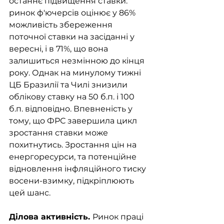
останнє підвищення ставки: 
ринок ф'ючерсів оцінює у 86% 
можливість збереження 
поточної ставки на засіданні у 
вересні, і в 71%, що вона 
залишиться незмінною до кінця 
року. Однак на минулому тижні 
ЦБ Бразилії та Чилі знизили 
облікову ставку на 50 б.п. і 100 
б.п. відповідно. Впевненість у 
тому, що ФРС завершила цикл 
зростання ставки може 
похитнутись. Зростання цін на 
енергоресурси, та потенційне 
відновлення інфляційного тиску 
восени-взимку, підкріплюють 
цей шанс. 
Ділова активність. 
Ринок праці 