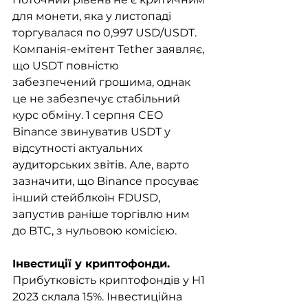
для монети, яка у листопаді 
торгувалася по 0,997 USD/USDT. 
Компанія-емітент Tether заявляє, 
що USDT повністю 
забезпечений грошима, однак 
це не забезпечує стабільний 
курс обміну. 1 серпня CEO 
Binance звинуватив USDT у 
відсутності актуальних 
аудиторських звітів. Але, варто 
зазначити, що Binance просуває 
інший стейблкоїн FDUSD, 
запустив раніше торгівлю ним 
до BTC, з нульовою комісією. 
Інвестиції у криптофонди. 
Прибутковість криптофондів у H1 
2023 склала 15%. Інвестиційна 