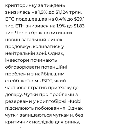
крипторинку за тиждень 
знизилась на 1,9% до $1,124 трлн. 
BTC подешевшав на 0,4% до $29,1 
тис. ETH знизився на 1,9% до $1,83 
тис. Через брак позитивних 
новин загальний ринок 
продовжує коливатись у 
нейтральній зоні. Однак, 
інвестори починають 
обговорювати потенційні 
проблеми з найбільшим 
стейблкоїном USDT, який 
частково втратив прив’язку до 
долару. Чутки про проблеми з 
резервами у криптобіржі Huobi 
підсилюють побоювання. Однак 
чутки залишаються чутками, без 
критичних наслідків для ринку, 