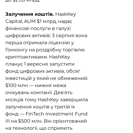
Залучення коштів. 
HaskKey 
Capital, AUM $1 млрд, надає 
фінансові послуги в галузі 
цифрових активів: 3 серпня вона 
перша отримала ліцензію у 
Гонконгу на роздрібну торгівлю 
криптоактивами. HashKey 
планує 1 вересня запустити 
фонд цифрових активів, обсяг 
інвестицій у який не обмежений. 
$100 млн — нижня межа 
очікувань компанії. Дев'ять 
місяців тому HashKey завершила 
залучення коштів у третій їх 
фонд — FinTech Investment Fund 
III на $500 млн. Він орієнтований 
на технології, що сприяють 