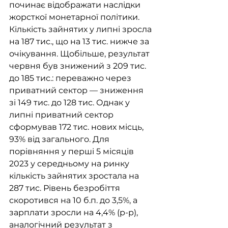
починає відображати наслідки 
жорсткої монетарної політики. 
Кількість зайнятих у липні зросла 
на 187 тис., що на 13 тис. нижче за 
очікування. Щобільше, результат 
червня був знижений з 209 тис. 
до 185 тис.: переважно через 
приватний сектор — зниження 
зі 149 тис. до 128 тис. Однак у 
липні приватний сектор 
сформував 172 тис. нових місць, 
93% від загального. Для 
порівняння у перші 5 місяців 
2023 у середньому на ринку 
кількість зайнятих зростала на 
287 тис. Рівень безробіття 
скоротився на 10 б.п. до 3,5%, а 
зарплати зросли на 4,4% (р-р), 
аналогічний результат з 