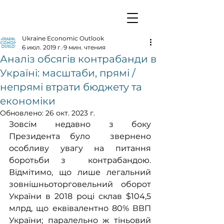
Ukraine Economic Outlook
6 июл. 2019 г.
9 мин. чтения
Аналіз обсягів контрабанди в
Україні: масштаби, прямі /
непрямі втрати бюджету та
економіки
Обновлено:
26 окт. 2023 г.
Зовсім недавно з боку 
Президента було  звернено 
особливу увагу на питання 
боротьби з  контрабандою. 
Відмітимо, що лише легальний 
зовнішньоторговельний оборот 
України в 2018 році склав $104,5 
млрд, що еквівалентно 80% ВВП 
України; паралельно ж тіньовий 