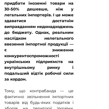
придбати іноземні товари на 
30-50% дешевше, ніж у 
легальних імпортерів. І це може 
здаватися достатнім 
виправданням недонадходжень 
до бюджету. Однак, реальним 
наслідком нелегального 
ввезення імпортної продукції — 
є зниження 
конкурентоспроможності 
українських підприємств на 
внутрішньому ринку і 
подальший відтік робочої сили 
за кордон.
Тому, що контрабанда — це 
фактично звільнення імпортних 
товарів від будь-яких податків і 
зборів на території України. 