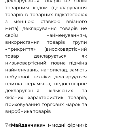
декларування товарів не своїм 
товарним кодом (декларування 
товарів в товарних підкатегоріях 
з меншою ставкою ввізного 
мита); декларування товарів не 
своїм найменуванням, 
використання товарів групи 
«прикриття» (високовартісний 
товар декларується як 
низьковартісний; повна підміна 
найменувань, наприклад, замість 
побутової техніки декларується 
плитка керамічна; недостовірне 
декларування кількісних та 
якісних характеристик товарів, 
приховування торгових марок та 
виробника товарів
7.
«Майданчики» 
(«модні фірми»): 