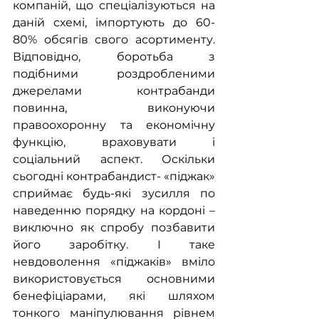
компаній, що спеціалізуються на 
даній схемі, імпортують до 60-
80% обсягів свого асортименту. 
Відповідно, боротьба з 
подібними роздробленими 
джерелами контрабанди 
повинна, виконуючи 
правоохоронну та економічну 
функцію, враховувати і 
соціальний аспект. Оскільки 
сьогодні контрабандист- «піджак» 
сприймає будь-які зусилля по 
наведенню порядку на кордоні – 
виключно як спробу позбавити 
його заробітку. І таке 
невдоволення «піджаків» вміло 
використовується основними 
бенефіціарами, які шляхом 
тонкого маніпулювання рівнем 