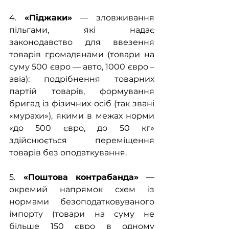
4. 
«Піджаки»
 — зловживання 
пільгами, які надає 
законодавство для ввезення 
товарів громадянами (товари на 
суму 500 євро — авто, 1000 євро – 
авіа): подрібнення товарних 
партій товарів, формування 
бригад із фізичних осіб (так звані 
«мурахи»), якими в межах норми 
«до 500 євро, до 50 кг» 
здійснюється переміщення 
товарів без оподаткування.
5.
 «Поштова контрабанда»
 — 
окремий напрямок схем із 
нормами безоподатковуваного 
імпорту (товари на суму не 
більше 150 євро в одному 