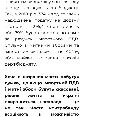
відкритих економік у світі, левову 
частку надходжень до бюджету. 
Так, в 2018 р з 374 млрд гривень 
надходжень податку на додану 
вартість, — 295,4 млрд гривень 
або 79% було сформовано саме 
за рахунок імпортного ПДВ. 
Спільно з митними зборами та 
імпортним акцизом — це 40,2%, 
або майже половина доходів 
держбюджету.
Хоча в широких масах побутує 
думка, що якщо імпортний ПДВ 
і митні збори будуть скасовані, 
рівень життя в Україні 
покращиться, насправді — це 
не так. Часто контрабанду 
асоціюють з можливістю 