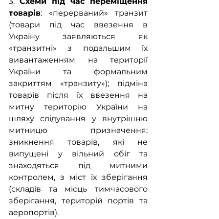
3. 
Схеми під час переміщення 
товарів
: «перерваний» транзит 
(товари під час ввезення в 
Україну заявляються як 
«транзитні» з подальшим їх 
вивантаженням на території 
України та формальним 
закриттям «транзиту»); підміна 
товарів після їх ввезення на 
митну територію України на 
шляху слідування у внутрішню 
митницю призначення; 
зникнення товарів, які не 
випущені у вільний обіг та 
знаходяться під митними 
контролем, з міст їх зберігання 
(складів та місць тимчасового 
зберігання, територій портів та 
аеропортів).