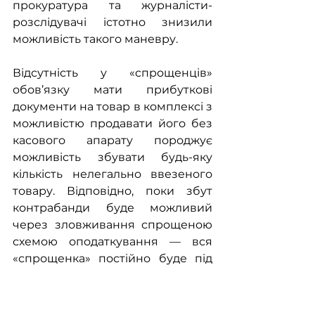
прокуратура та журналісти-
розслідувачі істотно знизили 
можливість такого маневру.
Відсутність у «спрощенців» 
обов’язку мати прибуткові 
документи на товар в комплексі з 
можливістю продавати його без 
касового апарату породжує 
можливість збувати будь-яку 
кількість нелегально ввезеного 
товару. Відповідно, поки збут 
контрабанди буде можливий 
через зловживання спрощеною 
схемою оподаткування — вся 
«спрощенка» постійно буде під 
часто невиправданим тиском 
фіскальних / контролюючих 
органів та  зрозумілою критикою 