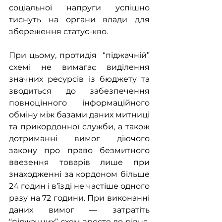
соціальної напруги успішно 
тиснуть на органи влади для 
збереження статус-кво.
При цьому, протидія  “піджачній” 
схемі не вимагає виділення 
значних ресурсів із бюджету та 
зводиться до забезпечення 
повноцінного інформаційного 
обміну між базами даних митниці 
та прикордонної служби, а також 
дотриманні вимог діючого 
закону про право безмитного 
ввезення товарів лише при 
знаходженні за кордоном більше 
24 годин і в’їзді не частіше одного 
разу на 72 години. При виконанні 
даних вимог — затратіть 
“піджачних” схем зросте до рівня, 