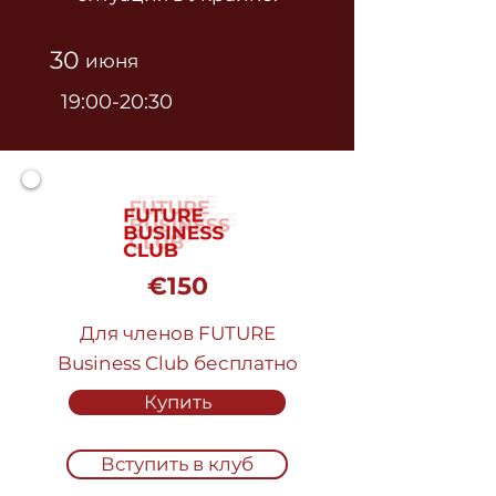
30
июня
19:00-20:30
€150
Для членов FUTURE
Business Club бесплатно
Купить
Вступить в клуб