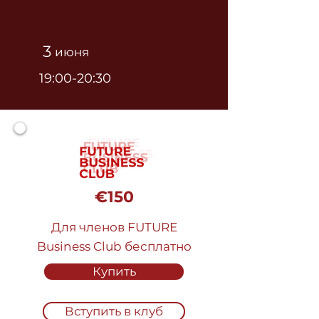
3
июня
19:00-20:30
€150
Для членов FUTURE
Business Club бесплатно
Купить
Вступить в клуб