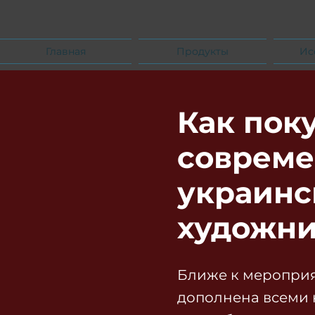
Главная
Продукты
Ис
Как пок
соврем
украинс
художни
Ближе к мероприя
дополнена всеми