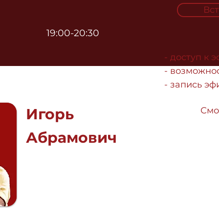
Вст
19:00-20:30
- доступ к 
- возможно
- запись эф
Игорь
Смо
Абрамович