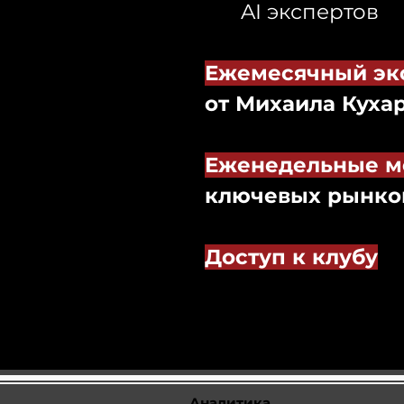
AI экспертов
Ежемесячный эк
от Михаила Куха
Еженедельные м
ключевых рынко
Доступ к клубу
Аналитика