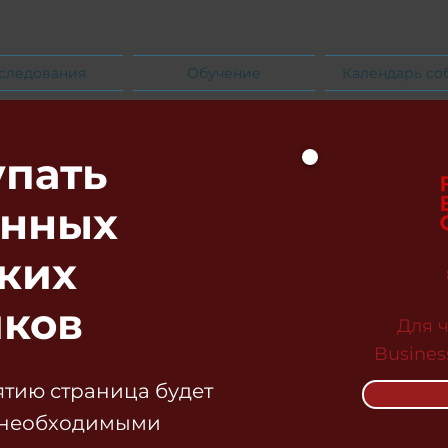
следования
Обучение
Календарь со
упать
енных
ких
ков
Для 
Busines
тию страница будет
 необходимыми