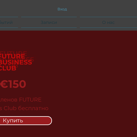
Вход
бытий
Записи
О нас
€150
членов FUTURE
s Club бесплатно
Купить