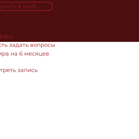
упить в клуб
эфиру
сть задать вопросы
ира на 6 месяцев
треть запись