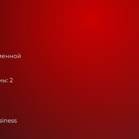
менной
ы: 2
iness