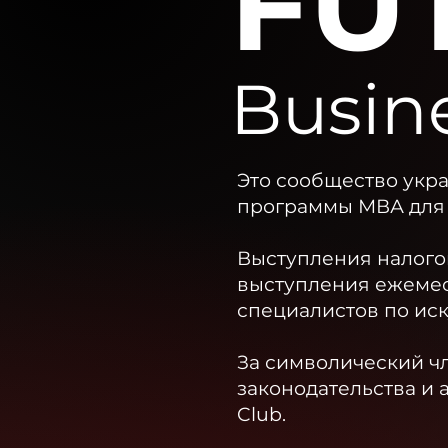
FU
Busin
Это сообщество укр
программы МВА для 
Выступления налогов
выступления ежеме
специалистов по иск
За символический ч
законодательства и 
Club.​