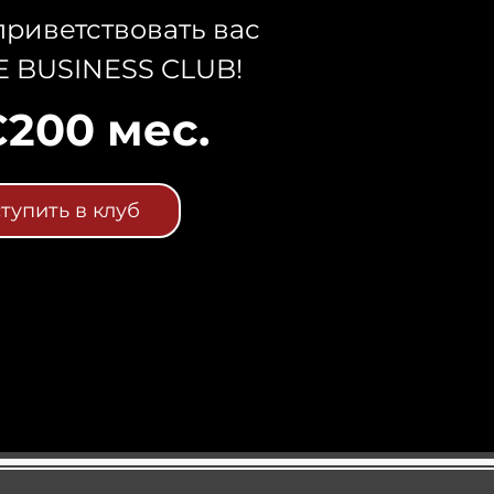
риветствовать вас
E BUSINESS CLUB!
€200 мес.
тупить в клуб