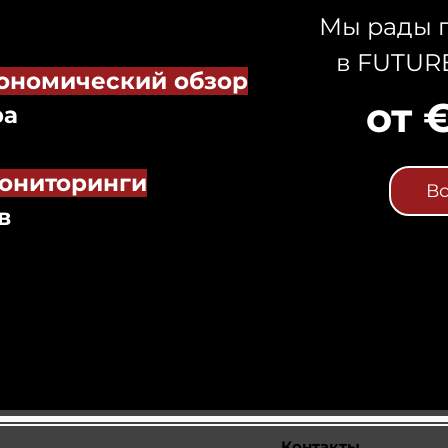
Мы рады п
в FUTUR
ономический обзор
от 
ра
ониторинги
Вс
в
Контакты