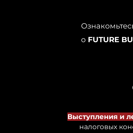
Ознакомьтес
о
FUTURE BU
Выступления и л
налоговых кон