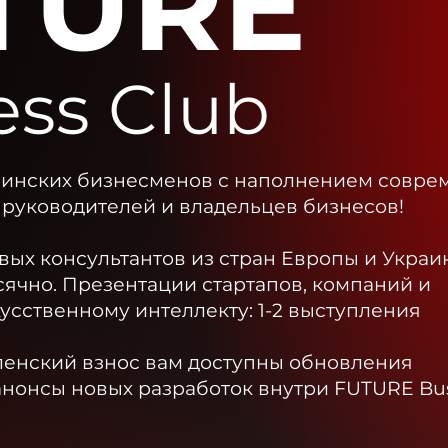
TURE
ess Club
аинских бизнесменов с наполнением совре
руководителей и владельцев бизнесов!
ых консультантов из стран Европы и Украин
сячно.
Презентации стартапов, компаний и
усственному интеллекту: 1-2 выступления
ленский взнос вам доступны обновления
анонсы новых разработок внутри FUTURE Bus