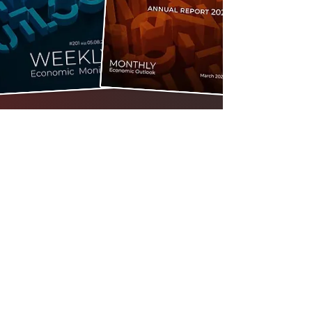
Стать участником
клуба
Выступления и лекции:
налоговых
консультантов
AI экспертов
Ежемесячный