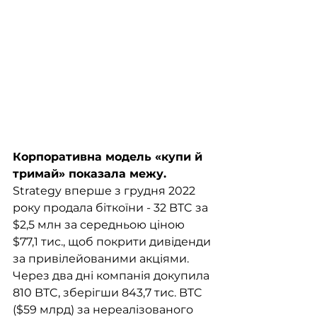
Корпоративна модель «купи й 
тримай» показала межу.
Strategy вперше з грудня 2022 
року продала біткоїни - 32 BTC за 
$2,5 млн за середньою ціною 
$77,1 тис., щоб покрити дивіденди 
за привілейованими акціями. 
Через два дні компанія докупила 
810 BTC, зберігши 843,7 тис. BTC 
($59 млрд) за нереалізованого 