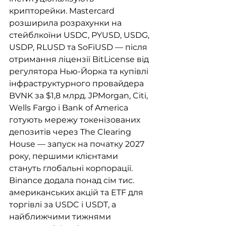
крипторейки. Mastercard 
розширила розрахунки на 
стейблкоїни USDC, PYUSD, USDG, 
USDP, RLUSD та SoFiUSD — після 
отримання ліцензії BitLicense від 
регулятора Нью-Йорка та купівлі 
інфраструктурного провайдера 
BVNK за $1,8 млрд. JPMorgan, Citi, 
Wells Fargo і Bank of America 
готують мережу токенізованих 
депозитів через The Clearing 
House — запуск на початку 2027 
року, першими клієнтами 
стануть глобальні корпорації. 
Binance додала понад сім тис. 
американських акцій та ETF для 
торгівлі за USDC і USDT, а 
найближчими тижнями 