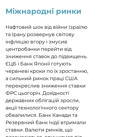
Міжнародні ринки
Нафтовий шок від війни Ізраїлю 
та Ірану розвернув світову 
інфляцію вгору і змусив 
центробанки перейти від 
зниження ставок до підвищень. 
ЄЦБ і Банк Японії готують 
червневі кроки по їх зростанню, 
а сильний ринок праці США 
перекреслив зниження ставки 
ФРС цьогоріч. Дохідності 
державних облігацій зросли, 
акції технологічного сектору 
обвалилися. Банк Канади та 
Резервний банк Індії втримали 
ставки. Валюти ринків, що 