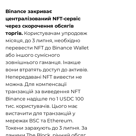
Binance закриває 
централізований NFT-сервіс 
через скорочення обсягів 
торгів.
 Користувачам упродовж 
місяця, до 3 липня, необхідно 
перевести NFT до Binance Wallet 
або іншого сумісного 
зовнішнього гаманця. Інакше 
вони втратять доступ до активів. 
Непередавані NFT вивести не 
можна. Для компенсації 
транзакцій за виведення NFT 
Binance надішле по 1 USDC 100 
тис. користувачів. Цього має 
вистачити для транзакцій у 
мережах BSC та Ethereum. 
Токени зарахують до 3 липня. За 
даними The Block, річний обсяг 