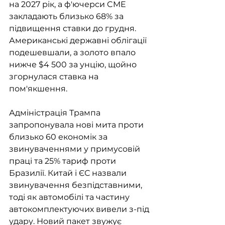
на 2027 рік, а ф'ючерси CME 
закладають близько 68% за 
підвищення ставки до грудня. 
Американські державні облігації 
подешевшали, а золото впало 
нижче $4 500 за унцію, щойно 
згорнулася ставка на 
пом'якшення.
Адміністрація Трампа 
запропонувала нові мита проти 
близько 60 економік за 
звинуваченнями у примусовій 
праці та 25% тариф проти 
Бразилії. Китай і ЄС назвали 
звинувачення безпідставними, 
тоді як автомобілі та частину 
автокомплектуючих вивели з-під 
удару. Новий пакет звужує 