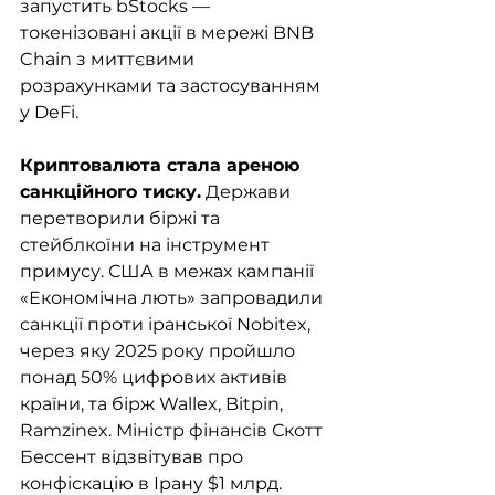
запустить bStocks — 
токенізовані акції в мережі BNB 
Chain з миттєвими 
розрахунками та застосуванням 
у DeFi.
Криптовалюта стала ареною 
санкційного тиску.
 Держави 
перетворили біржі та 
стейблкоїни на інструмент 
примусу. США в межах кампанії 
«Економічна лють» запровадили 
санкції проти іранської Nobitex, 
через яку 2025 року пройшло 
понад 50% цифрових активів 
країни, та бірж Wallex, Bitpin, 
Ramzinex. Міністр фінансів Скотт 
Бессент відзвітував про 
конфіскацію в Ірану $1 млрд. 