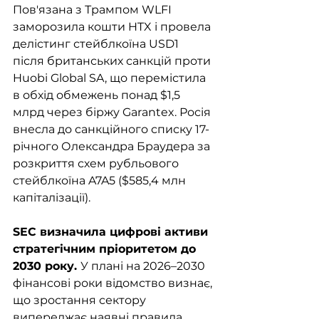
Пов'язана з Трампом WLFI 
заморозила кошти HTX і провела 
делістинг стейблкоїна USD1 
після британських санкцій проти 
Huobi Global SA, що перемістила 
в обхід обмежень понад $1,5 
млрд через біржу Garantex. Росія 
внесла до санкційного списку 17-
річного Олександра Браудера за 
розкриття схем рубльового 
стейблкоїна A7A5 ($585,4 млн 
капіталізації).
SEC визначила цифрові активи 
стратегічним пріоритетом до 
2030 року. 
У плані на 2026–2030 
фінансові роки відомство визнає, 
що зростання сектору 
випереджає наявні правила 