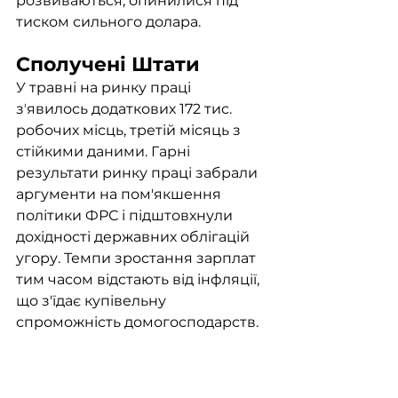
розвиваються, опинилися під 
тиском сильного долара.
Сполучені Штати
У травні на ринку праці 
зʼявилось додаткових 172 тис. 
робочих місць, третій місяць з 
стійкими даними. Гарні 
результати ринку праці забрали 
аргументи на пом'якшення 
політики ФРС і підштовхнули 
дохідності державних облігацій 
угору. Темпи зростання зарплат 
тим часом відстають від інфляції, 
що з'їдає купівельну 
спроможність домогосподарств.