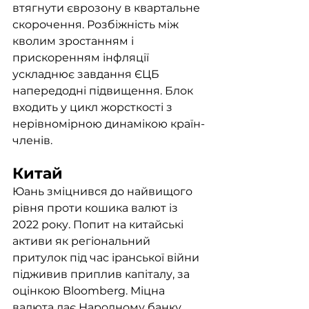
втягнути єврозону в квартальне 
скорочення. Розбіжність між 
кволим зростанням і 
прискоренням інфляції 
ускладнює завдання ЄЦБ 
напередодні підвищення. Блок 
входить у цикл жорсткості з 
нерівномірною динамікою країн-
членів.
Китай
Юань зміцнився до найвищого 
рівня проти кошика валют із 
2022 року. Попит на китайські 
активи як регіональний 
притулок під час іранської війни 
підживив приплив капіталу, за 
оцінкою Bloomberg. Міцна 
валюта дає Народному банку 