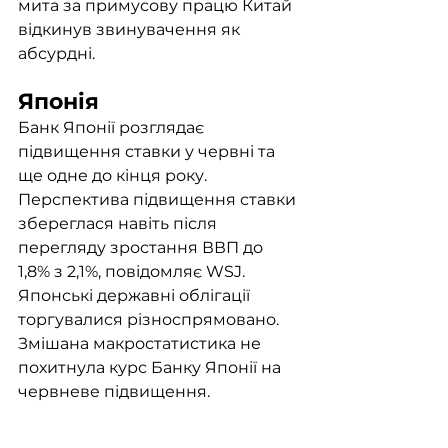
мита за примусову працю Китай 
відкинув звинувачення як 
абсурдні. 
Японія
Банк Японії розглядає 
підвищення ставки у червні та 
ще одне до кінця року. 
Перспектива підвищення ставки 
збереглася навіть після 
перегляду зростання ВВП до 
1,8% з 2,1%, повідомляє WSJ. 
Японські державні облігації 
торгувалися різноспрямовано. 
Змішана макростатистика не 
похитнула курс Банку Японії на 
червневе підвищення.