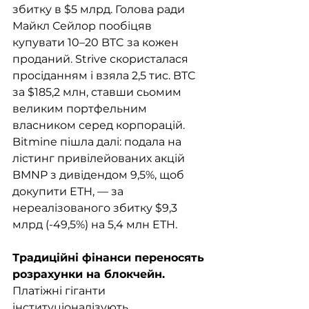
збитку в $5 млрд. Голова ради 
Майкл Сейлор пообіцяв 
купувати 10–20 BTC за кожен 
проданий. Strive скористалася 
просіданням і взяла 2,5 тис. BTC 
за $185,2 млн, ставши сьомим 
великим портфельним 
власником серед корпорацій. 
Bitmine пішла далі: подала на 
лістинг привілейованих акцій 
BMNP з дивідендом 9,5%, щоб 
докупити ETH, — за 
нереалізованого збитку $9,3 
млрд (-49,5%) на 5,4 млн ETH.
Традиційні фінанси переносять 
розрахунки на блокчейн. 
Платіжні гіганти 
інституціоналізують 