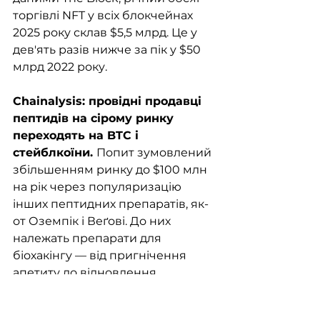
торгівлі NFT у всіх блокчейнах 
2025 року склав $5,5 млрд. Це у 
дев'ять разів нижче за пік у $50 
млрд 2022 року.
Chainalysis: провідні продавці 
пептидів на сірому ринку 
переходять на BTC і 
стейблкоїни. 
Попит зумовлений 
збільшенням ринку до $100 млн 
на рік через популяризацію 
інших пептидних препаратів, як-
от Оземпік і Веґові. До них 
належать препарати для 
біохакінгу — від пригнічення 
апетиту до відновлення 
пошкоджених клітин. Перехід на 
криптовалюти зумовлений 