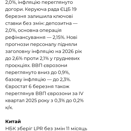
2,0%, інфляцію переглянуто 
догори. Керуюча рада ЄЦБ 19 
березня залишила ключові 
ставки без змін: депозитна — 
2,0%, основна операція 
рефінансування — 2,15%. Нові 
прогнози персоналу підняли 
заголовну інфляцію на 2026 рік 
до 2,6% проти 2,1% у грудневих 
проєкціях. ВВП єврозони 
переглянуто вниз до 0,9%, 
базову інфляцію — до 2,3%. 
Євростат 6 березня також 
переглянув ВВП єврозони за IV 
квартал 2025 року з 0,3% до 0,2% 
к/к.
Китай
НБК зберіг LPR без змін 11 місяць 