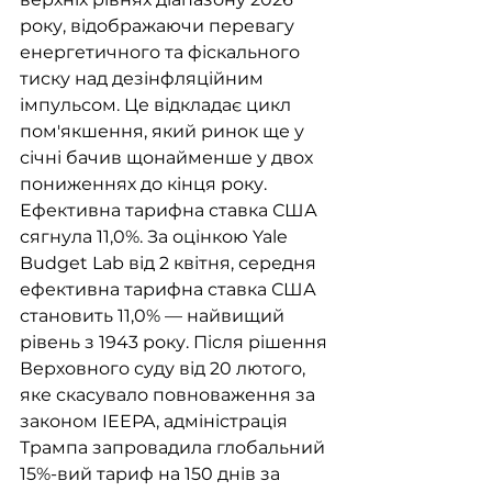
року, відображаючи перевагу 
енергетичного та фіскального 
тиску над дезінфляційним 
імпульсом. Це відкладає цикл 
пом'якшення, який ринок ще у 
січні бачив щонайменше у двох 
пониженнях до кінця року. 
Ефективна тарифна ставка США 
сягнула 11,0%. За оцінкою Yale 
Budget Lab від 2 квітня, середня 
ефективна тарифна ставка США 
становить 11,0% — найвищий 
рівень з 1943 року. Після рішення 
Верховного суду від 20 лютого, 
яке скасувало повноваження за 
законом IEEPA, адміністрація 
Трампа запровадила глобальний 
15%-вий тариф на 150 днів за 