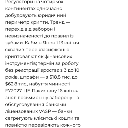
Регулятори на чотирьох 
континентах одночасно 
добудовують юридичний 
периметр крипти. Тренд — 
перехід від заборон і 
невизначеності до правил із 
зубами. Кабмін Японії 13 квітня 
схвалив перекласифікацію 
криптовалют як фінансових 
інструментів; термін за роботу 
без реєстрації зростає з 3 до 10 
років, штрафи — з $18,8 тис. до 
$62,8 тис., набуття чинності 
FY2027. ЦБ Пакистану 16 квітня 
зняв восьмирічну заборону на 
обслуговування банками 
ліцензованих VASP — банки 
сегрегують клієнтські кошти та 
повністю перевіряють кожного 