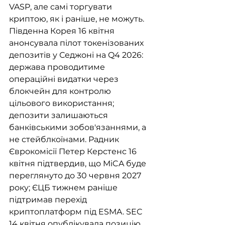
VASP, але самі торгувати 
криптою, як і раніше, не можуть. 
Південна Корея 16 квітня 
анонсувала пілот токенізованих 
депозитів у Седжоні на Q4 2026: 
держава проводитиме 
операційні видатки через 
блокчейн для контролю 
цільового використання; 
депозити залишаються 
банківськими зобов'язаннями, а 
не стейблкоїнами. Радник 
Єврокомісії Петер Керстенс 16 
квітня підтвердив, що MiCA буде 
переглянуто до 30 червня 2027 
року; ЄЦБ тижнем раніше 
підтримав перехід 
криптоплатформ під ESMA. SEC 
14 квітня опублікувала позицію 