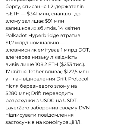
боргу, списання L2-держателів 
rsETH — $341 млн, снапшот до 
злому залишає $91 млн 
залишкових збитків. 14 квітня 
Polkadot Hyperbridge втратив 
$1,2 млрд номінально — 
зловмисник емітував 1 млрд DOT, 
але через низьку ліквідність 
вивів лише 108,2 ETH ($253 тис.). 
17 квітня Tether вливає $127,5 млн 
у план відновлення Drift Protocol 
після березневого злому на 
$280 млн; Drift переводить 
розрахунки з USDC на USDT. 
LayerZero заборонив своєму DVN 
підписувати повідомлення 
застосунків на конфігурації 1/1.