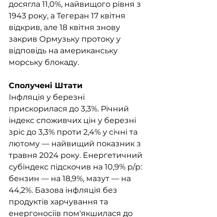
досягла 11,0%, найвищого рівня з 
1943 року, а Тегеран 17 квітня 
відкрив, але 18 квітня знову 
закрив Ормузьку протоку у 
відповідь на американську 
морську блокаду.
Сполучені Штати
Інфляція у березні 
прискорилася до 3,3%. Річний 
індекс споживчих цін у березні 
зріс до 3,3% проти 2,4% у січні та 
лютому — найвищий показник з 
травня 2024 року. Енергетичний 
субіндекс підскочив на 10,9% р/р: 
бензин — на 18,9%, мазут — на 
44,2%. Базова інфляція без 
продуктів харчування та 
енергоносіїв пом'якшилася до 