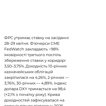
ФРС утримає ставку на засіданні 
28–29 квітня. Ф'ючерси CME 
FedWatch закладають ~98% 
імовірності третього поспіль 
збереження ставки у коридорі 
3,50–3,75%. Доходність 10-річних 
казначейських облігацій 
закріпилася на 4,26%, 2-річних — 
3,76%, 30-річних — 4,89%. Індекс 
долара DXY тримається на 98,4 
(+2,1% з початку року). Крива 
доходностей зафіксувалася на 
верхніх рівнях діапазону 2026 