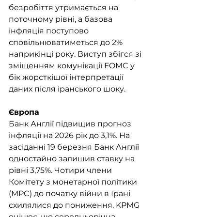
безробіття утримається на 
поточному рівні, а базова 
інфляція поступово 
сповільнюватиметься до 2% 
наприкінці року. Виступ збігся зі 
зміщенням комунікації FOMC у 
бік жорсткішої інтерпретації 
даних після іранського шоку.
Європа
Банк Англії підвищив прогноз 
інфляції на 2026 рік до 3,1%. На 
засіданні 19 березня Банк Англії 
одностайно залишив ставку на 
рівні 3,75%. Чотири члени 
Комітету з монетарної політики 
(MPC) до початку війни в Ірані 
схилялися до пониження. KPMG 
оцінює, що середньорічна 