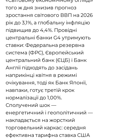
«Світовому економічному огляді» 
того ж дня знизив прогноз 
зростання світового ВВП на 2026 
рік до 3,1%, а глобальну інфляцію 
підвищив до 4,4%. Провідні 
центральні банки G4 утримують 
ставки: Федеральна резервна 
система (ФРС), Європейський 
центральний банк (ЄЦБ) і Банк 
Англії підходять до засідань 
наприкінці квітня в режимі 
очікування, тоді як Банк Японії, 
навпаки, готує третій крок 
нормалізації до 1,00%. 
Сполучений шок — 
енергетичний і геополітичний — 
накладається на жорсткий 
торговельний каркас: середня 
ефективна тарифна ставка США 