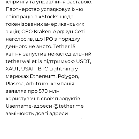
клірингу та управління заставою. 
Партнерство успадковує їхню 
співпрацю з xStocks щодо 
токенізованих американських 
акцій; CEO Kraken Арджун Сеті 
наголосив, що IPO з порядку 
денного не знято. Tether 15 
квітня запустив некастодіальний 
tether.wallet із підтримкою USDT, 
XAUT, USAT і BTC Lightning у 
мережах Ethereum, Polygon, 
Plasma, Arbitrum; компанія 
заявляє про 570 млн 
користувачів своїх продуктів. 
Username-адреси @tether.me 
замінюють довгі адреси 
гаманців. Одночасно Tether бере 
на себе основну частину рескʼю-
плану Drift на $150 млн — 