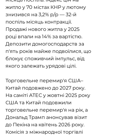
житло у 70 містах КНР у лютому 
знизився на 3,2% р/р — 32-й 
поспіль місяць контракції. 
Продажі нового житла у 2025 
році впали на 14% за вартістю. 
Депозити домогосподарств за 
п'ять років майже подвоїлися, що 
блокує споживчий імпульс, від 
якого залежать урядові цілі.
Торговельне перемир'я США–
Китай подовжено до 2027 року. 
На саміті АТЕС у жовтні 2025 року 
США та Китай подовжили 
торговельне перемир'я на рік, а 
Дональд Трамп анонсував візит 
до Пекіна на квітень 2026 року. 
Комісія з міжнародної торгівлі 