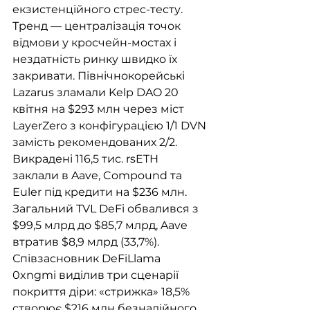
екзистенційного стрес-тесту. 
Тренд — централізація точок 
відмови у кросчейн-мостах і 
нездатність ринку швидко їх 
закривати. Північнокорейські 
Lazarus зламали Kelp DAO 20 
квітня на $293 млн через міст 
LayerZero з конфігурацією 1/1 DVN 
замість рекомендованих 2/2. 
Викрадені 116,5 тис. rsETH 
заклали в Aave, Compound та 
Euler під кредити на $236 млн. 
Загальний TVL DeFi обвалився з 
$99,5 млрд до $85,7 млрд, Aave 
втратив $8,9 млрд (33,7%). 
Співзасновник DeFiLlama 
0xngmi виділив три сценарії 
покриття діри: «стрижка» 18,5% 
створює $216 млн безнадійного 