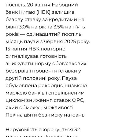
поспіль. 20 квітня Народний 
банк Китаю (НБК) залишив 
базову ставку за кредитами на 
рівні 3,0% на рік та 3,5% на п'ять 
років — одинадцятий поспіль 
місяць паузи з червня 2025 року. 
15 квітня НБК повторно 
сигналізував готовність 
знижувати норму обов'язкових 
резервів і процентні ставки у 
другій половині року. Пауза 
обумовлена рекордно низькою 
маржею банків і сповільненим 
циклом зниження ставок ФРС, 
який обмежує можливості 
Пекіна діяти без тиску на юань.
Нерухомість скорочується 32 
місяць поспіль. Індекс цін на 