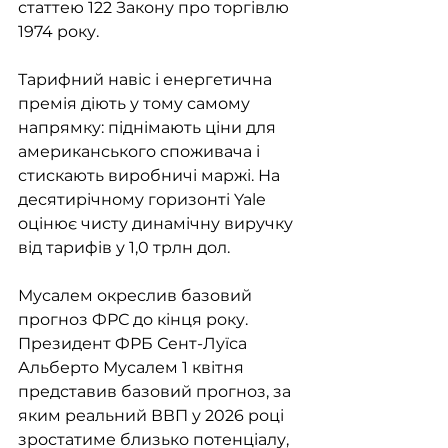
статтею 122 Закону про торгівлю 
1974 року.
Тарифний навіс і енергетична 
премія діють у тому самому 
напрямку: піднімають ціни для 
американського споживача і 
стискають виробничі маржі. На 
десятирічному горизонті Yale 
оцінює чисту динамічну виручку 
від тарифів у 1,0 трлн дол.
Мусалем окреслив базовий 
прогноз ФРС до кінця року. 
Президент ФРБ Сент-Луїса 
Альберто Мусалем 1 квітня 
представив базовий прогноз, за 
яким реальний ВВП у 2026 році 
зростатиме близько потенціалу, 