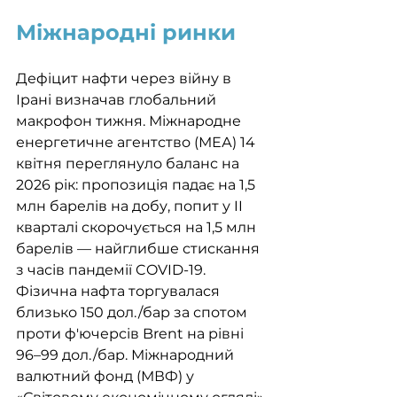
Міжнародні ринки
Дефіцит нафти через війну в 
Ірані визначав глобальний 
макрофон тижня. Міжнародне 
енергетичне агентство (МЕА) 14 
квітня переглянуло баланс на 
2026 рік: пропозиція падає на 1,5 
млн барелів на добу, попит у II 
кварталі скорочується на 1,5 млн 
барелів — найглибше стискання 
з часів пандемії COVID-19. 
Фізична нафта торгувалася 
близько 150 дол./бар за спотом 
проти ф'ючерсів Brent на рівні 
96–99 дол./бар. Міжнародний 
валютний фонд (МВФ) у 