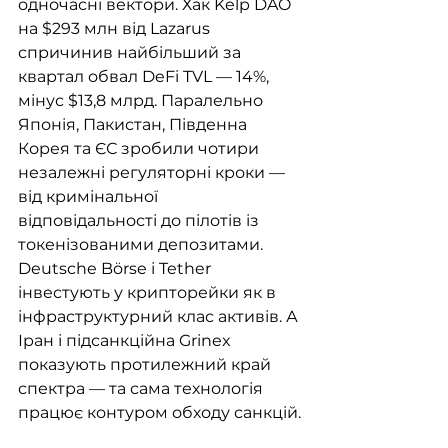
одночасні вектори. Хак Kelp DAO 
на $293 млн від Lazarus 
спричинив найбільший за 
квартал обвал DeFi TVL — 14%, 
мінус $13,8 млрд. Паралельно 
Японія, Пакистан, Південна 
Корея та ЄС зробили чотири 
незалежні регуляторні кроки — 
від кримінальної 
відповідальності до пілотів із 
токенізованими депозитами. 
Deutsche Börse і Tether 
інвестують у крипторейки як в 
інфраструктурний клас активів. А 
Іран і підсанкційна Grinex 
показують протилежний край 
спектра — та сама технологія 
працює контуром обходу санкцій.