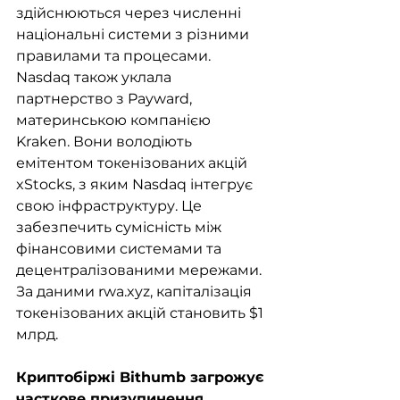
здійснюються через численні 
національні системи з різними 
правилами та процесами. 
Nasdaq також уклала 
партнерство з Payward, 
материнською компанією 
Kraken. Вони володіють 
емітентом токенізованих акцій 
xStocks, з яким Nasdaq інтегрує 
свою інфраструктуру. Це 
забезпечить сумісність між 
фінансовими системами та 
децентралізованими мережами. 
За даними rwa.xyz, капіталізація 
токенізованих акцій становить $1 
млрд.
Криптобіржі Bithumb загрожує 
часткове призупинення 