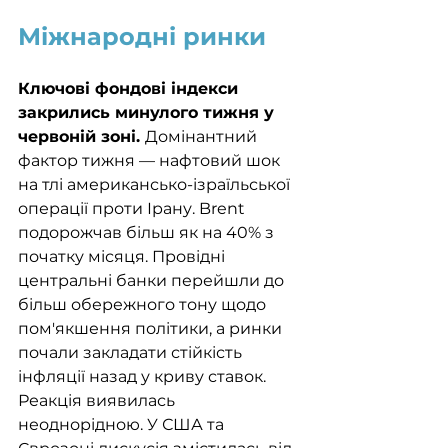
Міжнародні ринки
Ключові фондові індекси 
закрились минулого тижня у 
червоній зоні. 
Домінантний 
фактор тижня — нафтовий шок 
на тлі американсько-ізраїльської 
операції проти Ірану. Brent 
подорожчав більш як на 40% з 
початку місяця. Провідні 
центральні банки перейшли до 
більш обережного тону щодо 
пом'якшення політики, а ринки 
почали закладати стійкість 
інфляції назад у криву ставок. 
Реакція виявилась 
неоднорідною. У США та 