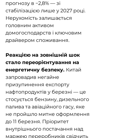
прогнозу в −2,8% — зі 
стабілізацією лише у 2027 році. 
Нерухомість залишається 
головним активом 
домогосподарств і ключовим 
драйвером споживання.
Реакцією на зовнішній шок 
стало переорієнтування на 
енергетичну безпеку. 
Китай 
запровадив негайне 
призупинення експорту 
нафтопродуктів у березні — це 
стосується бензину, дизельного 
палива та авіаційного гасу, яке 
не пройшло митне оформлення 
до 11 березня. Пріоритет 
внутрішнього постачання над 
маржею переробників свідчить 