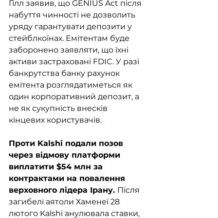
Гілл заявив, що GENIUS Act після 
набуття чинності не дозволить 
уряду гарантувати депозити у 
стейблкоїнах. Емітентам буде 
заборонено заявляти, що їхні 
активи застраховані FDIC. У разі 
банкрутства банку рахунок 
емітента розглядатиметься як 
один корпоративний депозит, а 
не як сукупність внесків 
кінцевих користувачів.
Проти Kalshi подали позов 
через відмову платформи 
виплатити $54 млн за 
контрактами на повалення 
верховного лідера Ірану. 
Після 
загибелі аятоли Хаменеї 28 
лютого Kalshi анулювала ставки, 