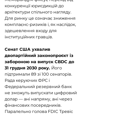
конкуренції юрисдикцій до 
архітектури спільного нагляду. 
Для ринку це означає зниження 
комплаєнс-ризиків і, як наслідок, 
здешевлення входу для 
інституційних гравців.
Сенат США ухвалив 
двопартійний законопроєкт із 
забороною на випуск CBDC до 
31 грудня 2030 року. 
Його 
підтримали 89 зі 100 сенаторів. 
Рада керуючих ФРС і 
Федеральний резервний банк 
не зможуть випускати цифровий 
долар — ані напряму, ані через 
фінансових посередників. 
Паралельно голова FDIC Тревіс 