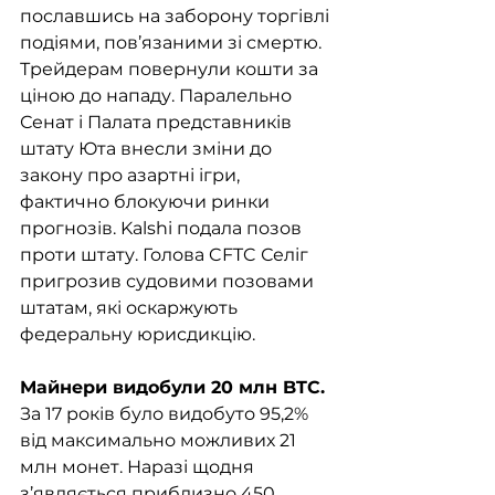
пославшись на заборону торгівлі 
подіями, пов’язаними зі смертю. 
Трейдерам повернули кошти за 
ціною до нападу. Паралельно 
Сенат і Палата представників 
штату Юта внесли зміни до 
закону про азартні ігри, 
фактично блокуючи ринки 
прогнозів. Kalshi подала позов 
проти штату. Голова CFTC Селіг 
пригрозив судовими позовами 
штатам, які оскаржують 
федеральну юрисдикцію.
Майнери видобули 20 млн BTC. 
За 17 років було видобуто 95,2% 
від максимально можливих 21 
млн монет. Наразі щодня 
з’являється приблизно 450 