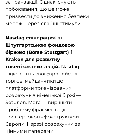
за транзакції. Однак існують 
побоювання, що це може 
призвести до зниження безпеки 
мережі через слабші стимули.
Nasdaq співпрацює зі 
Штутгартською фондовою 
біржею (Börse Stuttgart) і 
Kraken для розвитку 
токенізованих акцій. 
Nasdaq 
підключить свої європейські 
торгові майданчики до 
платформи токенізованих 
розрахунків німецької біржі — 
Seturion. Мета — вирішити 
проблему фрагментації 
постторгової інфраструктури 
Європи. Наразі розрахунки за 
цінними паперами 