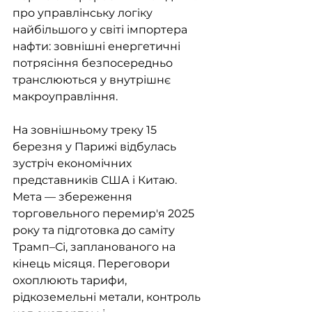
про управлінську логіку 
найбільшого у світі імпортера 
нафти: зовнішні енергетичні 
потрясіння безпосередньо 
транслюються у внутрішнє 
макроуправління.
На зовнішньому треку 15 
березня у Парижі відбулась 
зустріч економічних 
представників США і Китаю. 
Мета — збереження 
торговельного перемир'я 2025 
року та підготовка до саміту 
Трамп–Сі, запланованого на 
кінець місяця. Переговори 
охоплюють тарифи, 
рідкоземельні метали, контроль 