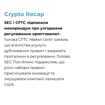
Crypto Recap
SEC і CFTC підписали 
меморандум про узгоджене 
регулювання криптовалют. 
Голова CFTC Майкл Селіг заявив, 
що агентства усунуть 
дублювання правил і закриють 
прогалини в регулюванні. Голова 
SEC Пол Аткінс підкреслив, що 
різні набори правил 
пригнічували інновації та 
змушували компанії залишати 
США.