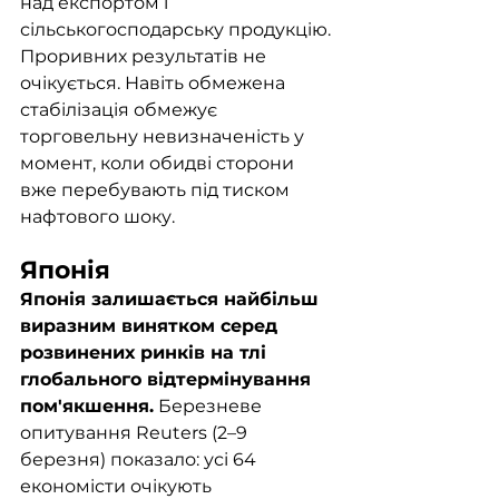
над експортом і 
сільськогосподарську продукцію. 
Проривних результатів не 
очікується. Навіть обмежена 
стабілізація обмежує 
торговельну невизначеність у 
момент, коли обидві сторони 
вже перебувають під тиском 
нафтового шоку.
Японія
Японія залишається найбільш 
виразним винятком серед 
розвинених ринків на тлі 
глобального відтермінування 
пом'якшення.
 Березневе 
опитування Reuters (2–9 
березня) показало: усі 64 
економісти очікують 