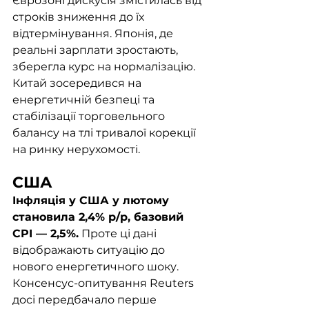
Єврозоні дискусія змістилась від 
строків зниження до їх 
відтермінування. Японія, де 
реальні зарплати зростають, 
зберегла курс на нормалізацію. 
Китай зосередився на 
енергетичній безпеці та 
стабілізації торговельного 
балансу на тлі тривалої корекції 
на ринку нерухомості.
США
Інфляція у США у лютому 
становила 2,4% р/р, базовий 
CPI — 2,5%.
 Проте ці дані 
відображають ситуацію до 
нового енергетичного шоку. 
Консенсус-опитування Reuters 
досі передбачало перше 