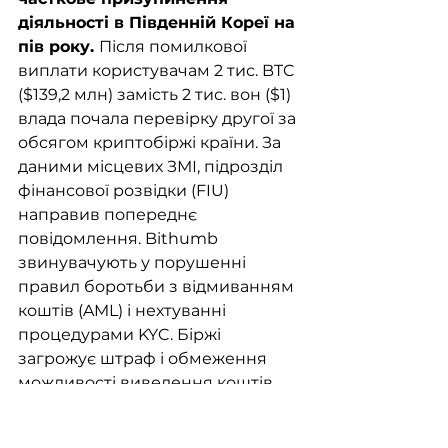
діяльності в Південній Кореї на 
пів року. 
Після помилкової 
виплати користувачам 2 тис. BTC 
($139,2 млн) замість 2 тис. вон ($1) 
влада почала перевірку другої за 
обсягом криптобіржі країни. За 
даними місцевих ЗМІ, підрозділ 
фінансової розвідки (FIU) 
направив попереднє 
повідомлення. Bithumb 
звинувачують у порушенні 
правил боротьби з відмиванням 
коштів (AML) і нехтуванні 
процедурами KYC. Біржі 
загрожує штраф і обмеження 
можливості виведення коштів 
для нових користувачів на 6 
місяців. Остаточне рішення 