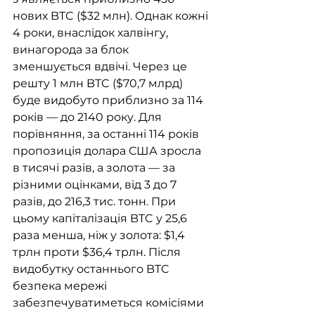
нових BTC ($32 млн). Однак кожні 
4 роки, внаслідок халвінгу, 
винагорода за блок 
зменшується вдвічі. Через це 
решту 1 млн BTC ($70,7 млрд) 
буде видобуто приблизно за 114 
років — до 2140 року. Для 
порівняння, за останні 114 років 
пропозиція долара США зросла 
в тисячі разів, а золота — за 
різними оцінками, від 3 до 7 
разів, до 216,3 тис. тонн. При 
цьому капіталізація BTC у 25,6 
раза менша, ніж у золота: $1,4 
трлн проти $36,4 трлн. Після 
видобутку останнього BTC 
безпека мережі 
забезпечуватиметься комісіями 